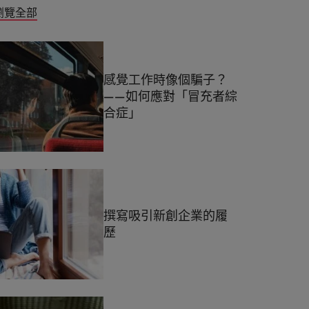
瀏覽全部
感覺工作時像個騙子？
——如何應對「冒充者綜
合症」
撰寫吸引新創企業的履
歷