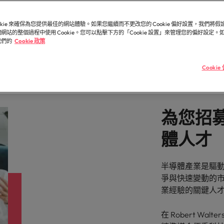
造和分享引人入勝的故事。
臺灣高階主管職務招募與獵
德國
菲
半導體
市場超過 10 年，並在臺北設有完善的辦公室。
ookie 來確保為您提供最佳的網站體驗。如果您繼續而不更改您的 Cookie 偏好設置，我們將
香港
葡
的業務專業與角色不盡相同，讓我們為您尋找最適
參與最新的科技
網站的整個過程中使用 Cookie。您可以點擊下方的「Cookie 設置」來管理您的偏好設定
一個。
樓。
我們的
Cookie 政策
印度
新
供應鏈、物流
Cooki
知名的頂尖企業與熱門軟體職缺，展開下一段精彩
因為您的角色持
。
更高效。
人才發展策略建議
為您招
體人才
墨西哥
紐西蘭
半導體產業是驅
爭與快速變動的
菲律賓
業經驗的關鍵人
葡萄牙
在 Robert W
新加坡