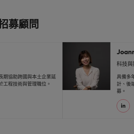
招募顧問
Joan
北
科技與
長期協助跨國與本土企業延
具備多
於工程技術與管理職位。
計、後端
募。