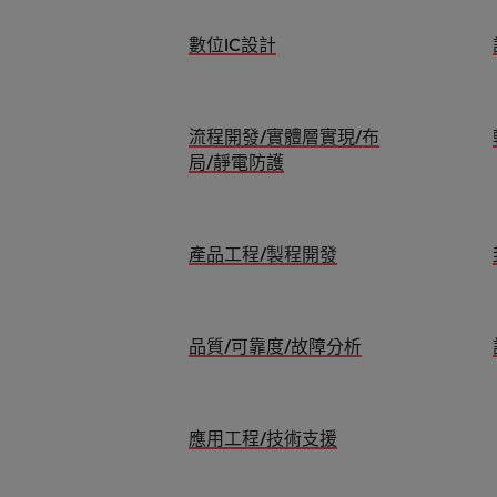
數位IC設計
流程開發/實體層實現/布
局/靜電防護
產品工程/製程開發
品質/可靠度/故障分析
應用工程/技術支援