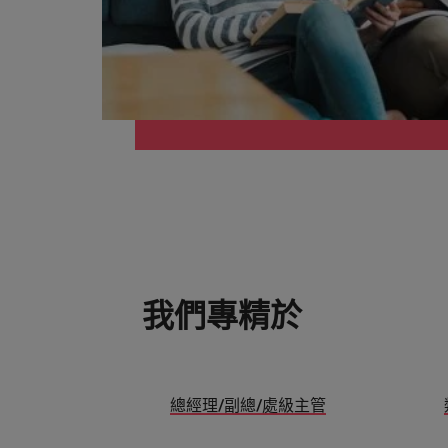
供應鏈、物流及採購
中國大陸
招募建議
法國
從衝突到共融：破解跨世代職場
德國
職涯建議
感覺工作時像個騙子？ ——如
香港
加入我們
印度
人永遠是企業的核心，也是Robert
招募建議
Walters與眾不同之處，了解更多關於
印尼
從AI到Z世代：新世代的五大
臺灣團隊的故事，加入我們讓職涯更進
一步。
愛爾蘭
我們專精於
探索更多
義大利
日本
總經理/副總/處級主管
馬來西亞