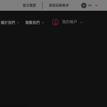
提交履歷
填寫招募需求
ZH
English
Chinese
我的帳戶
關於我們
聯繫我們
職涯建議
招募建議
工業
人才策略建議
註冊帳號
個人資料
六招減緩工作壓力
企業在臺的接班挑
手開啟職
者攜手共
刻，加入具備前瞻性且為您提供舞台的組
尼
招募市場情資報告
韓國
戰與解析
抱負。
登入帳號
我的申請
爾蘭
人才發展策略建議
西班牙
職涯建議
招募建議
最全面的業
大利
瑞士
追蹤我們
已收藏的職缺與通知
趨勢。
。
以取得相關
的使命的人資專家－始終致力於協助他人
打造令人驚艷的個
從衝突到共融：破
加入我們
本
臺灣
。
化服務與資源。
人品牌簡介
解跨世代職場的管
登出
理密碼
來西亞
泰國
人永遠是企業的核心，也是
Robert Walters與眾不同之
西哥
荷蘭
職涯建議
招募建議
處，了解更多關於臺灣團隊的
程，在臺灣廣為人知的品牌與企業故事中
感覺工作時像個騙
從AI到Z世代：新世
故事，加入我們讓職涯更進一
西蘭
中東
子？ ——如何應對
代的五大招募挑戰
步。