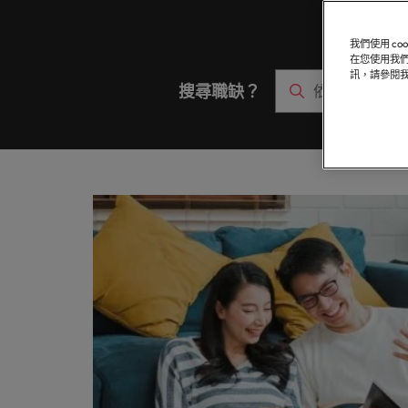
聯繫我們
專業招募服務
他們創
業務
白皮書
真正具有國際視野並深耕在地市場的招募機構，我們服務臺灣
我們明白，每個機會的背後都是改變人們生活的可能性。
推薦朋友
醫療健康
我們使用 c
各領域
委外招募
在您使用我們
聯繫我們
探索更多
合的那
訊，請參閱
職涯建議
薪資調查
搜尋職缺？
人力資源
招募外包整合服務
辦公室
軟體
我們的故事
招募建議
資訊科技與數位轉型
人才策略建議
在臺灣
臺灣
的職涯
精彩案例
招募市場情資報告
薪資調查
職涯建議
行銷
其他地區
六招減緩工作壓力
多元共融
非洲
業務
澳大利亞
投資者資訊
招募建議
半導體
企業在臺的接班挑戰與解析
比利時
合作夥伴關係
軟體
職涯建議
加拿大
打造令人驚艷的個人品牌簡介
智利