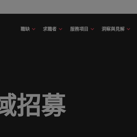
職缺
求職者
服務項目
洞察與見解
財務
議
務
故事
委外招募
其他地區
提交履歷
職涯建議
精彩案例
消費性電子與
應該只是數字或代號！挖掘您的全部潛力，在職場
用專業的見解與洞察，成就您的職
新的專家研究、報告與市場洞察。
了解更多Robert Walters的過
讓我們聆聽您的故事，並與您攜
引導您向前邁進的職涯指南。
了解更多關於我們與客戶、求職
在快速變遷的此
募服務
招募外包整合服務
非洲
印
中盡情發揮。
。
在與未來。
涯的下一個精采篇章
創的精彩故事。
織與機構，一展
臺灣知名企業、機構分享您的職涯故事。
階主管職務招募與獵頭服務
澳大利亞
愛
議
薪資調查
康
友
融
薪資調查
投資者資訊
人力資源
的職涯理想與抱負。
的資源和建議，幫您打造最佳工作
Robert Walters薪資調查提供
比利時
義
療與健康領域的全新篇章。
友並獲得獎勵
rt Walters內部發起的多元共融政
評估您的薪資，並探索產業招募
界薪資報告與市場招募趨勢分析
前往Robert Walters集團官網
被賦予一個重要
域招募
加拿大
日
解我們如何推動更為多元且互相尊
資訊。
成為最好的自己
尖企業信賴。瀏覽由Robert Walters臺灣提供的各種客製
作場域。
智利
馬
技與數位轉型
行銷
obert Walters臺灣。
伴關係
中國大陸
墨
息萬變的未來與局勢、轉型與變革的領路人。
展開一段新的旅
合作夥伴關係旨在強化使命，表明
扮演關鍵角色。
法國
紐
視且真正了解人和組織，進而幫助