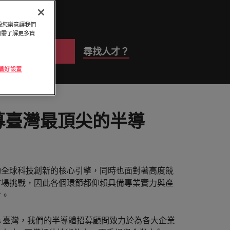
頭服務
「冒充者綜合症」
與攻略守則
律賓
英國
探索更多
假設您樂意讓我們
萄牙
美國
和臺灣最尖端的專案，讓您的職涯更上層
。如需了解更多資
尋找人才？
搜尋
加坡
越南
及採購
e 偏好設置
續發揮影響力，事情變得更好、更順利、
募臺灣最頂尖的半導
動全球科技創新的核心引擎，同時也面對著高度競
市場挑戰，因此各個環節都仰賴具備專業實力與產
才。
alters 臺灣，我們的半導體招募顧問致力於為各大企業