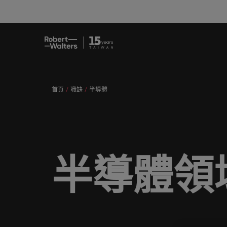
職缺
求職者
服務項目
洞察與見解
關於Robert Walters臺灣
聯繫我們
會計與
職涯建
招募服
白皮書
我們的
辦公室
提交履歷
提交履歷
提交履歷
提交履歷
提交履歷
提交履歷
填寫招募需求
填寫招募需求
填寫招募需求
填寫招募需求
填寫招募需求
填寫招募需求
首頁
職缺
半導體
職缺
人，不
讓我們
獲取最
認識我們，
我們各領域的專業顧問會用心聆聽您
讓我們攜手重新定義職業發展、改變
我們為企業量身打造招募解決方案，
無論是招募或求職需求，您需要的最
在Robert Walters臺灣，招募絕不僅
真正具有國際視野並深耕在地市場的
專業招
臺灣
的舞台
涯故事
去、現
的理想與抱負，並與臺灣知名企業、
生活軌跡，以實現您的職涯理想與抱
以其快速、有效深受臺灣頂尖企業信
新市場情報、趨勢與靈感都在Robert
是一份工作。
招募機構，我們服務臺灣市場超過
我們各領域的專業顧問會用心聆聽您的理想與抱負，並與
臺灣高
招募建
機構分享您的職涯故事。
負。
賴。瀏覽由Robert Walters臺灣提供
Walters臺灣。
10 年，並在臺北設有完善的辦公
求職者
我們明白，每個機會的背後都是改變
醫療健
推薦朋
多元共
的各種客製化服務與資源。
室。
讓我們攜手重新定義職業發展、改變生活軌跡，以實現您
讓我們的團隊與您攜手開啟職涯的下一個精彩篇章。
讓我們
讓我們的團隊與您攜手開啟職涯的下
探索更多
探索更多
人們生活的可能性。
探索醫
推薦朋
場域。
由Robe
服務項目
一個精彩篇章。
探索更多
聯繫我們
半導體領
探索更多
瀏覽全部職缺
策，了
我們為企業量身打造招募解決方案，以其快速、有效深受臺灣頂
探索更多
重的工
瀏覽全部職缺
洞察與見解
探索更多
職涯建議
資訊科
會計與財務
無論是招募或求職需求，您需要的最新市場情報、趨勢與靈感都在R
合作夥
應對瞬
關於Robert Walters臺灣
探索更多
招募服務
我們的
提交履歷
消費性電子與工業
我們重
在Robert Walters臺灣，招募絕不僅是一份工作。