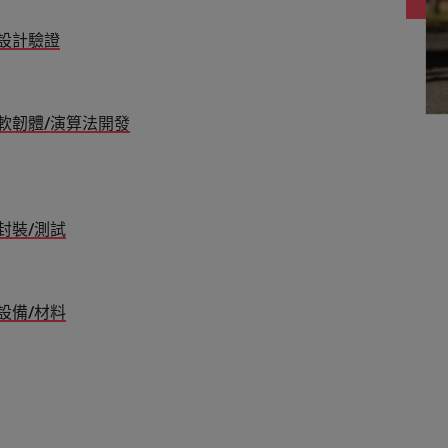
設計驗證
軟韌體/演算法開發
封裝/測試
設備/材料