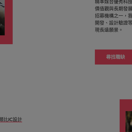
精準媒合優秀科
價值觀與長期發
韓國
招募機構之一，我
開發、設計驗證
西班牙
的管理密碼
現長遠願景。
瑞士
何應對「冒充者綜合症」
臺灣
尋找職缺
泰國
荷蘭
招募挑戰與攻略守則
中東
英國
美國
類比IC設計
越南