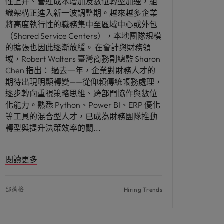
性上升、營運成本增加及數位轉型加速，組
織架構正進入新一波調整期。越來越多企業
將高度執行性的職務集中至區域中心或外包
（Shared Service Centers），本地團隊規模
的擴張也因此逐漸放緩。 在會計與財務領
域，Robert Walters 臺灣商務副總監 Sharon
Chen 指出： 過去一年，企業對財務人才的
期待出現明顯轉變——從仰賴傳統帳務處理，
逐步轉向重視策略思維、跨部門協作與數位
化能力。熟悉 Python、Power BI、ERP 優化
等工具的混合型人才，已成為財務團隊推動
轉型與提升決策效率的關
閱讀更多
部落格
Hiring Trends