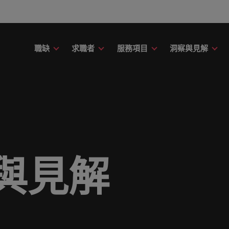
職缺
求職者
服務項目
洞察與見解
財務
議
務
故事
委外招募
其他地區
提交履歷
職涯建議
精彩案例
消費性電子與
應該只是數字或代號！挖掘您的全部潛力，在職場
用專業的見解與洞察，成就您的職
新的專家研究、報告與市場洞察。
了解更多Robert Walters的過
讓我們聆聽您的故事，並與您攜
引導您向前邁進的職涯指南。
了解更多關於我們與客戶、求職
在快速變遷的此
募服務
招募外包整合服務
非洲
印
中盡情發揮。
。
在與未來。
涯的下一個精采篇章
創的精彩故事。
織與機構，一展
臺灣知名企業、機構分享您的職涯故事。
階主管職務招募與獵頭服務
澳大利亞
愛
議
薪資調查
康
友
融
薪資調查
投資者資訊
人力資源
的職涯理想與抱負。
的資源和建議，幫您打造最佳工作
Robert Walters薪資調查提供
比利時
義
療與健康領域的全新篇章。
友並獲得獎勵
rt Walters內部發起的多元共融政
評估您的薪資，並探索產業招募
界薪資報告與市場招募趨勢分析
前往Robert Walters集團官網
被賦予一個重要
與見解
加拿大
日
解我們如何推動更為多元且互相尊
資訊。
成為最好的自己
尖企業信賴。瀏覽由Robert Walters臺灣提供的各種客製
作場域。
智利
馬
技與數位轉型
行銷
obert Walters臺灣。
伴關係
中國大陸
墨
息萬變的未來與局勢、轉型與變革的領路人。
展開一段新的旅
合作夥伴關係旨在強化使命，表明
扮演關鍵角色。
法國
紐
視且真正了解人和組織，進而幫助