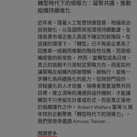
轉型時代下的領導力：凝聚共識，推動
組織持續進化
近年來，隨著人工智慧快速發展、地緣政治
局勢變化，以及國際貿易環境持續動盪，全
球商業市場正進入高度不確定的新階段。在
這樣的環境下，「轉型」已不再是企業為了
回應單一挑戰而推動的階段性任務，而是組
織經營的新常態。 然而，當轉型成為日常，
真正的挑戰不只是制定策略方向，而是如何
讓策略在組織內部被理解、被執行，並進一
步轉化為持續進化的能力。從跨部門協作、
流程優化到人才培養，領導者需要凝聚共同
目標，建立清晰的溝通與協作機制，才能讓
轉型不只停留在計畫或形式，而是真正落地
於組織運作之中。 Robert Walters 臺灣 15 周
年特別企劃聚焦「轉型時代下的領導力」。
我們很榮幸邀請 Amway Taiwan
閱讀更多