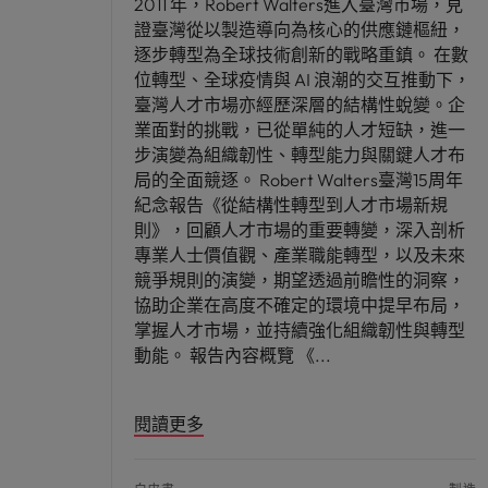
2011 年，Robert Walters進入臺灣市場，見
證臺灣從以製造導向為核心的供應鏈樞紐，
逐步轉型為全球技術創新的戰略重鎮。 在數
位轉型、全球疫情與 AI 浪潮的交互推動下，
臺灣人才市場亦經歷深層的結構性蛻變。企
業面對的挑戰，已從單純的人才短缺，進一
步演變為組織韌性、轉型能力與關鍵人才布
局的全面競逐。 Robert Walters臺灣15周年
紀念報告《從結構性轉型到人才市場新規
則》，回顧人才市場的重要轉變，深入剖析
專業人士價值觀、產業職能轉型，以及未來
競爭規則的演變，期望透過前瞻性的洞察，
協助企業在高度不確定的環境中提早布局，
掌握人才市場，並持續強化組織韌性與轉型
動能。 報告內容概覽 《
閱讀更多