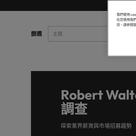
聯繫我們
專業招募服務
他們創
業務
白皮書
真正具有國際視野並深耕在地市場的招募機構，我們服務臺灣
我們明白，每個機會的背後都是改變人們生活的可能性。
推薦朋友
醫療健康
我們使用 c
各領域
委外招募
在您使用我們
聯繫我們
探索更多
合的那
訊，請參閱
職涯建議
薪資調查
人力資源
篩選
主題
分類
招募外包整合服務
辦公室
軟體
我們的故事
招募建議
資訊科技與數位轉型
人才策略建議
在臺灣
臺灣
的職涯
精彩案例
招募市場情資報告
薪資調查
職涯建議
行銷
其他地區
六招減緩工作壓力
多元共融
非洲
業務
Robert Wal
澳大利亞
投資者資訊
招募建議
半導體
調查
企業在臺的接班挑戰與解析
比利時
合作夥伴關係
軟體
職涯建議
加拿大
探索業界薪資與市場招募趨勢
打造令人驚艷的個人品牌簡介
智利