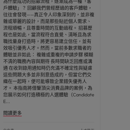
為什麼成功的招募流程，逐漸成為一種「客
戶體驗」？ 回顧我們曾經歷過的客戶體驗，
往往會發現——真正令人印象深刻的，並非複
雜或華麗的設計，而是那些貼近個人需求、
流程順暢，且尊重時間的互動過程。 招募歷
程也是如此，當流程符合直覺、清晰且為求
職找量身打造時，將更容易建立信任，並有
效吸引優秀人才。然而，當前多數求職者的
體驗並非如此： 複雜或重複的申請步驟 模糊
不清的職務內容與期待 長時間缺乏回應或溝
通 在收到錄用通知時仍充滿不確定性與疑慮
這些問題大多並非刻意造成的，但當它們交
織在一起時，便可能導致企業錯失優秀人
才。 本指南將借鑒頂尖消費品牌的案例，為
您展示如何打造積極的人選體驗（Candidate
E
閱讀更多