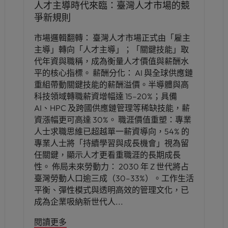
人才主導時代來臨：臺灣人才市場的競
爭新規則
市場邏輯翻轉： 臺灣人才市場正式由「雇主
主導」轉向「人才主導」；「關鍵技能」取
代年資與職稱，成為衡量人才價值與薪酬水
平的核心指標。 薪酬分化： AI 與全球供應鏈
重組帶動關鍵技能的薪酬溢價。半導體與高
科技領域轉職薪資增幅達 15–20%；具備
AI、HPC 及跨國供應鏈管理等稀缺技能，薪
資漲幅更可高達 30%。 職涯價值重塑：專業
人士求職思維已超越單一薪資導向，54% 的
專業人士將「持續學習與成長機會」視為留
任關鍵，顯示人才更看重職涯的長期成長
性。 佈局未來勞動力： 2030 年 Z 世代將占
臺灣勞動人口逾三成（30–33%）。工作生活
平衡、彈性模式與透明高效的管理文化，已
成為企業吸納新世代人
閱讀更多