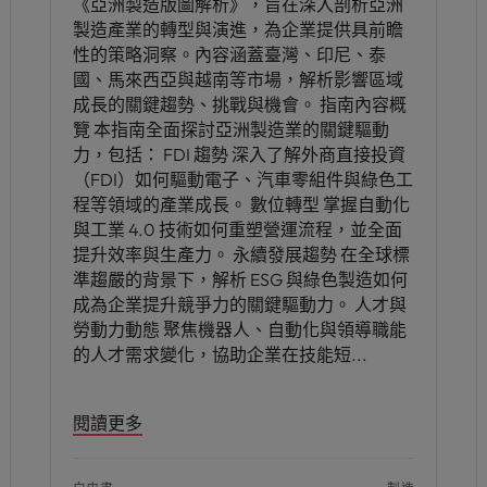
《亞洲製造版圖解析》，旨在深入剖析亞洲
製造產業的轉型與演進，為企業提供具前瞻
性的策略洞察。內容涵蓋臺灣、印尼、泰
國、馬來西亞與越南等市場，解析影響區域
成長的關鍵趨勢、挑戰與機會。 指南內容概
覽 本指南全面探討亞洲製造業的關鍵驅動
力，包括： FDI 趨勢 深入了解外商直接投資
（FDI）如何驅動電子、汽車零組件與綠色工
程等領域的產業成長。 數位轉型 掌握自動化
與工業 4.0 技術如何重塑營運流程，並全面
提升效率與生產力。 永續發展趨勢 在全球標
準趨嚴的背景下，解析 ESG 與綠色製造如何
成為企業提升競爭力的關鍵驅動力。 人才與
勞動力動態 聚焦機器人、自動化與領導職能
的人才需求變化，協助企業在技能短
閱讀更多