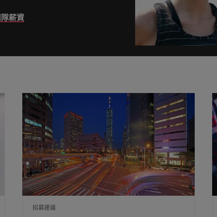
團隊薪資
韓國
西班牙
的管理密碼
瑞士
何應對「冒充者綜合症」
臺灣
泰國
荷蘭
招募挑戰與攻略守則
中東
英國
美國
越南
招募建議