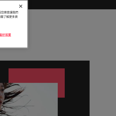
頭服務
「冒充者綜合症」
與攻略守則
律賓
英國
探索更多
假設您樂意讓我們
萄牙
美國
和臺灣最尖端的專案，讓您的職涯更上層
。如需了解更多資
加坡
越南
及採購
e 偏好設置
續發揮影響力，事情變得更好、更順利、