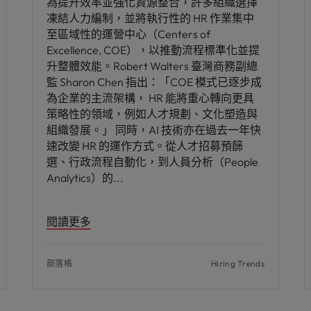
為提升效率並強化資源整合，許多組織選擇
凍結人力編制，並將執行性的 HR 作業集中
至區域性的運營中心（Centers of
Excellence, COE），以推動流程標準化並提
升整體效能。Robert Walters 臺灣商務副總
監 Sharon Chen 指出：「COE 模式已逐步成
為企業的主流架構， HR 能將重心轉向更具
策略性的領域，例如人才規劃、文化塑造與
組織發展。」 同時，AI 技術亦在過去一年快
速改變 HR 的運作方式。從人才招募預篩
選、行政流程自動化，到人員分析（People
Analytics）的
閱讀更多
部落格
Hiring Trends