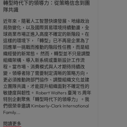
轉型時代下的領導力：從策略信念到團
隊共識
近年來，隨著人工智慧快速發展、地緣政治
局勢變化，以及國際貿易環境持續動盪，全
球商業市場正進入高度不確定的新階段。在
這樣的環境下，「轉型」已不再是企業為了
回應單一挑戰而推動的階段性任務，而是組
織經營的新常態。 然而，轉型並不只是調整
組織架構、導入新系統或重新設計工作流
程。當市場、消費模式與人才期待持續改
變，領導者除了需要制定清晰的策略方向，
更必須推動跨部門協作、調整組織文化並建
立團隊共識，才能提升組織面對不確定性的
敏捷度與韌性。 Robert Walters 臺灣 15 周年
特別企劃聚焦「轉型時代下的領導力」。我
們很榮幸邀請 Kimberly-Clark International
Family
閱讀更多