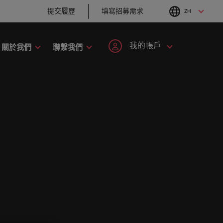
提交履歷
填寫招募需求
ZH
English
Chinese
我的帳戶
關於我們
聯繫我們
職涯建議
招募建議
工業
人才策略建議
註冊帳號
個人資料
六招減緩工作壓力
企業在臺的接班挑
手開啟職
者攜手共
刻，加入具備前瞻性且為您提供舞台的組
尼
招募市場情資報告
韓國
戰與解析
抱負。
登入帳號
我的申請
爾蘭
人才發展策略建議
西班牙
職涯建議
招募建議
最全面的業
大利
瑞士
追蹤我們
已收藏的職缺與通知
趨勢。
。
以取得相關
的使命的人資專家－始終致力於協助他人
打造令人驚艷的個
從衝突到共融：破
加入我們
本
臺灣
。
化服務與資源。
人品牌簡介
解跨世代職場的管
登出
理密碼
來西亞
泰國
人永遠是企業的核心，也是
Robert Walters與眾不同之
西哥
荷蘭
職涯建議
招募建議
處，了解更多關於臺灣團隊的
程，在臺灣廣為人知的品牌與企業故事中
感覺工作時像個騙
從AI到Z世代：新世
故事，加入我們讓職涯更進一
西蘭
中東
子？ ——如何應對
代的五大招募挑戰
步。