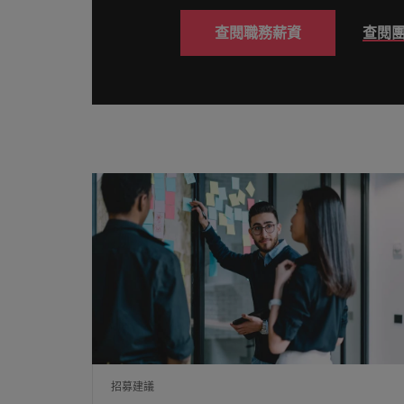
供應鏈、物流及採購
查閱職務薪資
查閱
中國大陸
招募建議
法國
從衝突到共融：破解跨世代職場
德國
職涯建議
感覺工作時像個騙子？ ——如
香港
加入我們
印度
人永遠是企業的核心，也是Robert
招募建議
Walters與眾不同之處，了解更多關於
印尼
從AI到Z世代：新世代的五大
臺灣團隊的故事，加入我們讓職涯更進
一步。
愛爾蘭
探索更多
義大利
日本
馬來西亞
招募建議