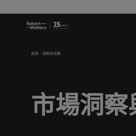
職缺
求職者
服務項目
洞察與見解
關於Robert Walters臺灣
聯繫我們
會計與
職涯建
招募服
白皮書
我們的
辦公室
提交履歷
提交履歷
提交履歷
提交履歷
提交履歷
提交履歷
填寫招募需求
填寫招募需求
填寫招募需求
填寫招募需求
填寫招募需求
填寫招募需求
首頁
洞察與見解
職缺
人，不
讓我們
獲取最
認識我們，
我們各領域的專業顧問會用心聆聽您
讓我們攜手重新定義職業發展、改變
我們為企業量身打造招募解決方案，
無論是招募或求職需求，您需要的最
在Robert Walters臺灣，招募絕不僅
真正具有國際視野並深耕在地市場的
專業招
臺灣
的舞台
涯故事
去、現
的理想與抱負，並與臺灣知名企業、
生活軌跡，以實現您的職涯理想與抱
以其快速、有效深受臺灣頂尖企業信
新市場情報、趨勢與靈感都在Robert
是一份工作。
招募機構，我們服務臺灣市場超過
我們各領域的專業顧問會用心聆聽您的理想與抱負，並與
臺灣高
招募建
機構分享您的職涯故事。
負。
賴。瀏覽由Robert Walters臺灣提供
Walters臺灣。
10 年，並在臺北設有完善的辦公
求職者
我們明白，每個機會的背後都是改變
醫療健
推薦朋
多元共
的各種客製化服務與資源。
室。
讓我們攜手重新定義職業發展、改變生活軌跡，以實現您
讓我們的團隊與您攜手開啟職涯的下一個精彩篇章。
讓我們
讓我們的團隊與您攜手開啟職涯的下
探索更多
探索更多
人們生活的可能性。
探索醫
推薦朋
場域。
由Robe
服務項目
一個精彩篇章。
探索更多
聯繫我們
市場洞察
探索更多
瀏覽全部職缺
策，了
我們為企業量身打造招募解決方案，以其快速、有效深受臺灣頂
探索更多
重的工
瀏覽全部職缺
洞察與見解
探索更多
職涯建議
資訊科
會計與財務
無論是招募或求職需求，您需要的最新市場情報、趨勢與靈感都在R
合作夥
應對瞬
關於Robert Walters臺灣
探索更多
招募服務
我們的
提交履歷
消費性電子與工業
我們重
在Robert Walters臺灣，招募絕不僅是一份工作。