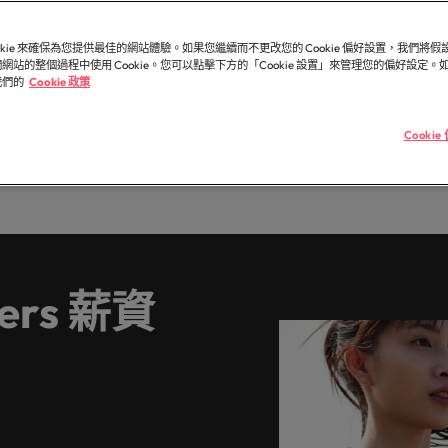
造和分享引人入勝的故事。
臺灣高階主管職務招募與獵
德國
菲
半導體
市場超過 10 年，並在臺北設有完善的辦公室。
ookie 來確保為您提供最佳的網站體驗。如果您繼續而不更改您的 Cookie 偏好設置，我們將
香港
葡
的業務專業與角色不盡相同，讓我們為您尋找最適
參與最新的科技
網站的整個過程中使用 Cookie。您可以點擊下方的「Cookie 設置」來管理您的偏好設定
一個。
樓。
我們的
Cookie 政策
印度
新
內容類型
供應鏈、物流
Cooki
知名的頂尖企業與熱門軟體職缺，展開下一段精彩
因為您的角色持
。
更高效。
人才發展策略建議
墨西哥
ters 薪資
紐西蘭
菲律賓
葡萄牙
新加坡