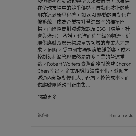
域仍積極推動數位轉型與永續倡議，以確保
在全球市場中的競爭優勢。自動化技術的應
用亦達到新里程碑，如以 AI 驅動的自動化倉
儲系統已成為企業提升營運效率的標準門
檻。而國際間對減碳規範及 ESG（環境、社
會與治理） 承諾，也進而催生綠色物流、循
環供應鏈及廢棄物減量等領域的專業人才需
求。 同時，受中國市場經濟放緩影響，成本
控制與利潤管理依然是許多企業的營運重
點。Robert Walters 臺灣商務副總監 Sharon
Chen 指出， 企業組織持續扁平化，並傾向
透過內部調動優化人力配置，控管成本。而
供應鏈團隊規劃正由集
閱讀更多
部落格
Hiring Trends