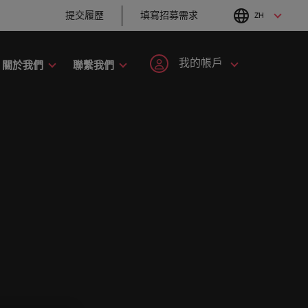
提交履歷
填寫招募需求
ZH
English
Chinese
我的帳戶
關於我們
聯繫我們
職涯建議
招募建議
工業
人才策略建議
註冊帳號
個人資料
六招減緩工作壓力
企業在臺的接班挑
手開啟職
者攜手共
刻，加入具備前瞻性且為您提供舞台的組
尼
招募市場情資報告
韓國
戰與解析
抱負。
登入帳號
我的申請
爾蘭
人才發展策略建議
西班牙
職涯建議
招募建議
最全面的業
大利
瑞士
追蹤我們
已收藏的職缺與通知
趨勢。
。
以取得相關
的使命的人資專家－始終致力於協助他人
打造令人驚艷的個
從衝突到共融：破
加入我們
本
臺灣
。
化服務與資源。
人品牌簡介
解跨世代職場的管
登出
理密碼
來西亞
泰國
人永遠是企業的核心，也是
Robert Walters與眾不同之
西哥
荷蘭
職涯建議
招募建議
處，了解更多關於臺灣團隊的
程，在臺灣廣為人知的品牌與企業故事中
感覺工作時像個騙
從AI到Z世代：新世
故事，加入我們讓職涯更進一
西蘭
中東
子？ ——如何應對
代的五大招募挑戰
步。