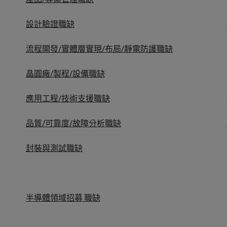
韓國
設計驗證職缺
西班牙
的管理密碼
流程開發/實體層實現/布局/靜電防護職缺
瑞士
晶圓廠/製程/設備職缺
何應對「冒充者綜合症」
臺灣
應用工程/技術支援職缺
泰國
品質/可靠度/故障分析職缺
荷蘭
招募挑戰與攻略守則
封裝與測試職缺
中東
英國
美國
半導體領域招募 職缺
越南