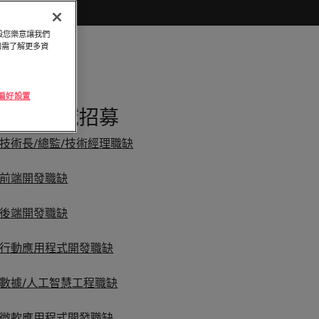
頭服務
「冒充者綜合症」
與攻略守則
律賓
英國
探索更多
假設您樂意讓我們
萄牙
美國
和臺灣最尖端的專案，讓您的職涯更上層
。如需了解更多資
加坡
越南
及採購
e 偏好設置
軟體領域招募
續發揮影響力，事情變得更好、更順利、
技術長/總監/技術經理職缺
前端開發職缺
後端開發職缺
行動應用程式開發職缺
數據/人工智慧工程職缺
微軟應用程式開發職缺