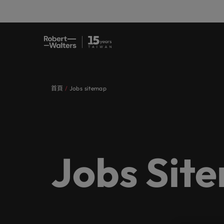
職缺
求職者
服務項目
洞察與見解
關於Robert Walters臺灣
聯繫我們
會計與
職涯建
招募服
白皮書
我們的
辦公室
提交履歷
提交履歷
提交履歷
提交履歷
提交履歷
提交履歷
填寫招募需求
填寫招募需求
填寫招募需求
填寫招募需求
填寫招募需求
填寫招募需求
首頁
Jobs sitemap
職缺
人，不
讓我們
獲取最
認識我們，
我們各領域的專業顧問會用心聆聽您
讓我們攜手重新定義職業發展、改變
我們為企業量身打造招募解決方案，
無論是招募或求職需求，您需要的最
在Robert Walters臺灣，招募絕不僅
真正具有國際視野並深耕在地市場的
專業招
臺灣
的舞台
涯故事
去、現
的理想與抱負，並與臺灣知名企業、
生活軌跡，以實現您的職涯理想與抱
以其快速、有效深受臺灣頂尖企業信
新市場情報、趨勢與靈感都在Robert
是一份工作。
招募機構，我們服務臺灣市場超過
我們各領域的專業顧問會用心聆聽您的理想與抱負，並與
臺灣高
招募建
機構分享您的職涯故事。
負。
賴。瀏覽由Robert Walters臺灣提供
Walters臺灣。
10 年，並在臺北設有完善的辦公
求職者
我們明白，每個機會的背後都是改變
醫療健
推薦朋
多元共
的各種客製化服務與資源。
室。
讓我們攜手重新定義職業發展、改變生活軌跡，以實現您
讓我們的團隊與您攜手開啟職涯的下一個精彩篇章。
讓我們
讓我們的團隊與您攜手開啟職涯的下
探索更多
探索更多
人們生活的可能性。
探索醫
推薦朋
場域。
由Robe
服務項目
一個精彩篇章。
探索更多
聯繫我們
Jobs Sit
探索更多
瀏覽全部職缺
策，了
我們為企業量身打造招募解決方案，以其快速、有效深受臺灣頂
探索更多
重的工
瀏覽全部職缺
洞察與見解
探索更多
職涯建議
資訊科
會計與財務
無論是招募或求職需求，您需要的最新市場情報、趨勢與靈感都在R
合作夥
應對瞬
關於Robert Walters臺灣
探索更多
招募服務
我們的
提交履歷
消費性電子與工業
我們重
在Robert Walters臺灣，招募絕不僅是一份工作。