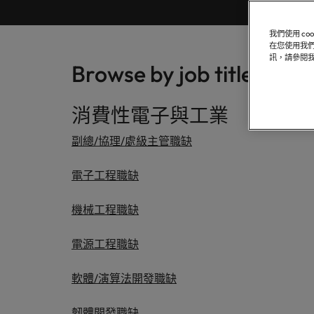
聯繫我們
專業招募服務
他們創
業務
白皮書
真正具有國際視野並深耕在地市場的招募機構，我們服務臺灣
我們明白，每個機會的背後都是改變人們生活的可能性。
推薦朋友
醫療健康
我們使用 c
各領域
委外招募
在您使用我們
聯繫我們
探索更多
合的那
訊，請參閱
職涯建議
Browse by job title
薪資調查
人力資源
招募外包整合服務
辦公室
軟體
我們的故事
招募建議
消費性電子與工業
資訊科技與數位轉型
人才策略建議
在臺灣
臺灣
的職涯
精彩案例
副總/協理/處級主管職缺
招募市場情資報告
薪資調查
職涯建議
行銷
其他地區
六招減緩工作壓力
電子工程職缺
多元共融
非洲
業務
機械工程職缺
澳大利亞
投資者資訊
招募建議
半導體
電源工程職缺
企業在臺的接班挑戰與解析
比利時
合作夥伴關係
軟體
軟體/演算法開發職缺
職涯建議
加拿大
打造令人驚艷的個人品牌簡介
韌體開發職缺
智利