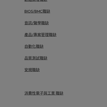
供應鏈、物流及採購
中國大陸
BIOS/BMC職缺
招募建議
法國
從衝突到共融：破解跨世代職場
音訊/聲學職缺
德國
職涯建議
產品/專案管理職缺
感覺工作時像個騙子？ ——如
香港
加入我們
自動化職缺
印度
人永遠是企業的核心，也是Robert
品質測試職缺
招募建議
Walters與眾不同之處，了解更多關於
印尼
從AI到Z世代：新世代的五大
臺灣團隊的故事，加入我們讓職涯更進
安規職缺
一步。
愛爾蘭
探索更多
義大利
日本
消費性電子與工業 職缺
馬來西亞