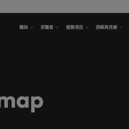
職缺
求職者
服務項目
洞察與見解
財務
議
務
故事
委外招募
其他地區
提交履歷
職涯建議
精彩案例
消費性電子與
應該只是數字或代號！挖掘您的全部潛力，在職場
用專業的見解與洞察，成就您的職
新的專家研究、報告與市場洞察。
了解更多Robert Walters的過
讓我們聆聽您的故事，並與您攜
引導您向前邁進的職涯指南。
了解更多關於我們與客戶、求職
在快速變遷的此
募服務
招募外包整合服務
非洲
印
中盡情發揮。
。
在與未來。
涯的下一個精采篇章
創的精彩故事。
織與機構，一展
臺灣知名企業、機構分享您的職涯故事。
階主管職務招募與獵頭服務
澳大利亞
愛
議
薪資調查
康
友
融
薪資調查
投資者資訊
人力資源
的職涯理想與抱負。
的資源和建議，幫您打造最佳工作
Robert Walters薪資調查提供
比利時
義
療與健康領域的全新篇章。
友並獲得獎勵
rt Walters內部發起的多元共融政
評估您的薪資，並探索產業招募
界薪資報告與市場招募趨勢分析
前往Robert Walters集團官網
被賦予一個重要
emap
加拿大
日
解我們如何推動更為多元且互相尊
資訊。
成為最好的自己
尖企業信賴。瀏覽由Robert Walters臺灣提供的各種客製
作場域。
智利
馬
技與數位轉型
行銷
obert Walters臺灣。
伴關係
中國大陸
墨
息萬變的未來與局勢、轉型與變革的領路人。
展開一段新的旅
合作夥伴關係旨在強化使命，表明
扮演關鍵角色。
法國
紐
視且真正了解人和組織，進而幫助