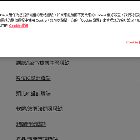
造和分享引人入勝的故事。
臺灣高階主管職務招募與獵
德國
菲
半導體
市場超過 10 年，並在臺北設有完善的辦公室。
ookie 來確保為您提供最佳的網站體驗。如果您繼續而不更改您的 Cookie 偏好設置，我們將
香港
葡
的業務專業與角色不盡相同，讓我們為您尋找最適
參與最新的科技
網站的整個過程中使用 Cookie。您可以點擊下方的「Cookie 設置」來管理您的偏好設定
一個。
樓。
我們的
Cookie 政策
印度
新
供應鏈、物流
Cooki
半導體領域招募
知名的頂尖企業與熱門軟體職缺，展開下一段精彩
因為您的角色持
。
更高效。
副總/協理/處級主管職缺
人才發展策略建議
數位IC設計職缺
墨西哥
類比IC設計職缺
紐西蘭
軟體/演算法開發職缺
菲律賓
韌體開發職缺
葡萄牙
產品/專案管理職缺
新加坡