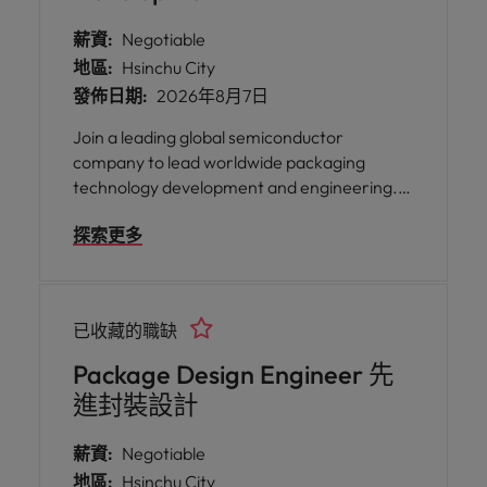
薪資:
Negotiable
地區:
Hsinchu City
發佈日期:
2026年8月7日
Join a leading global semiconductor
company to lead worldwide packaging
technology development and engineering.
This executive role is responsible for defining
探索更多
packaging strategy, driving technology
innovation, leading global engineering
teams, and partnering with R&D,
manufacturing, and supply chain
已收藏的職缺
organizations to deliver next-generation
semiconductor products.
Package Design Engineer 先
進封裝設計
薪資:
Negotiable
地區:
Hsinchu City