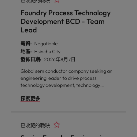
已收藏的職缺
Foundry Process Technology
Development BCD - Team
Lead
薪資:
Negotiable
地區:
Hsinchu City
發佈日期:
2026年8月7日
Global semiconductor company seeking an
engineering leader to drive process
technology development, technology
roadmap execution, and strategic
探索更多
collaboration with global manufacturing
partners. Ideal candidates have strong
semiconductor process expertise, foundry
experience, and proven leadership in cross-
已收藏的職缺
functional engineering organizations.