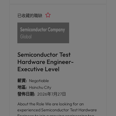
representative in Asia, you will collaborate
with cross-functional teams, tackle complex
已收藏的職缺
challenges, and play a vital role in ensuring
seamless operations for our cutting-edge
semiconductor solutions.
Semiconductor Test
Hardware Engineer-
Executive Level
薪資:
Negotiable
地區:
Hsinchu City
發佈日期:
2026年7月27日
About the Role We are looking for an
experienced Semiconductor Test Hardware
Engineer to join a growing engineering team