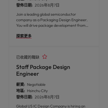
發佈日期:
2026年8月7日
Join a leading global semiconductor
company as a Packaging Design Engineer.
You will drive package development from
concept to production, collaborate with
探索更多
customers and cross-functional teams, and
support advanced package design, technical
problem solving, and new technology
development.
已收藏的職缺
Staff Package Design
Engineer
薪資:
Negotiable
地區:
Hsinchu City
發佈日期:
2026年8月7日
Global US IC Design Company is hiring an