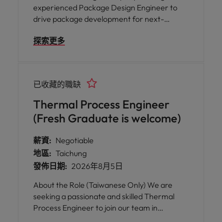
experienced Package Design Engineer to
drive package development for next-
generation semiconductor products. This
探索更多
role involves end-to-end package design,
close collaboration with R&D,
manufacturing, and external partners, while
ensuring product performance,
已收藏的職缺
manufacturability, and reliability. I
Thermal Process Engineer
(Fresh Graduate is welcome)
薪資:
Negotiable
地區:
Taichung
發佈日期:
2026年8月5日
About the Role (Taiwanese Only) We are
seeking a passionate and skilled Thermal
Process Engineer to join our team in
Taichung. In this role, you will play a key part