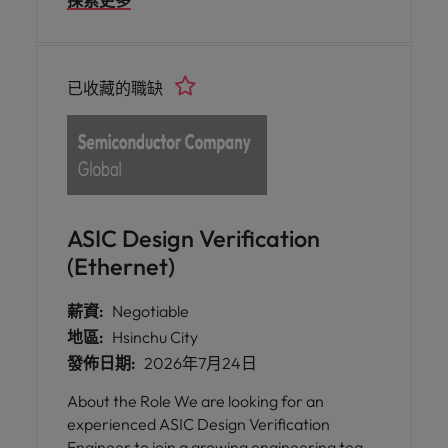
探索更多
Developer & Technical Solution Lead to join
their regional analytics team in Taiwan.
已收藏的職缺
ASIC Design Verification
(Ethernet)
薪資:
Negotiable
地區:
Hsinchu City
發佈日期:
2026年7月24日
About the Role We are looking for an
experienced ASIC Design Verification
Engineer to join a growing engineering team