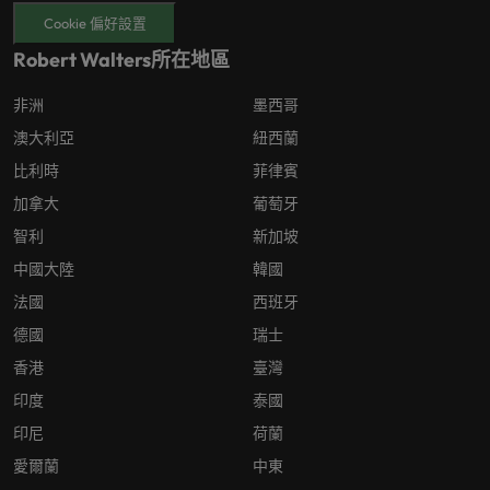
Cookie 偏好設置
Robert Walters所在地區
非洲
墨西哥
澳大利亞
紐西蘭
比利時
菲律賓
加拿大
葡萄牙
智利
新加坡
中國大陸
韓國
法國
西班牙
德國
瑞士
香港
臺灣
印度
泰國
印尼
荷蘭
愛爾蘭
中東