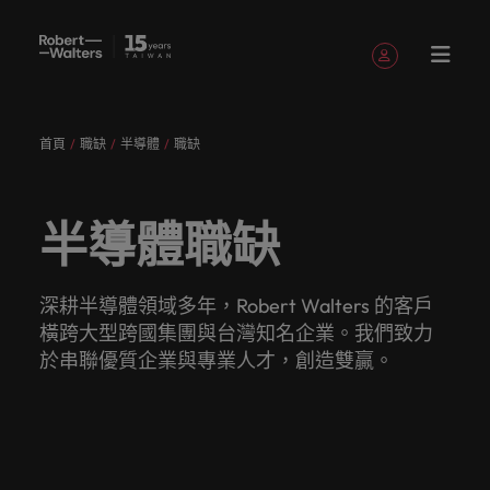
註冊帳號
個人資料
首頁
職缺
半導體
職缺
English
職缺
求職者
服務項目
洞察與見
關於
聯繫我們
會計與財務
職涯建議
招募服務
白皮書
我們的故
辦公室
委外招募
其他地區
提交履歷
職涯建議
精彩案例
消費性電子與
人才策略
Chinese
提交履歷
提交履歷
提交履歷
提交履歷
提交履歷
提交履歷
填寫招募需求
填寫招募需求
填寫招募需求
填寫招募需求
填寫招募需求
填寫招募需求
解
Robert
事
工業
建議
登入帳號
我的申請
職缺
人，不應該只是
讓我們用
獲取最新
讓我們聆
引導您向
了解更多
我們各領
讓我們攜
我們為企
真正具有
專業招募
臺灣
招募外包
非洲
Walters
半導體職缺
數字或代號！挖
專業的見
的專家研
聽您的故
前邁進的
關於我們
認識我
在快速變遷的此
服務
整合服務
域的專業
手重新定
業量身打
無論是招
國際視野
招募市場
加
臺灣
我們各領域的專業顧問會用心聆聽您的理想與抱負，
掘您的全部潛
解與洞
究、報告
事，並與
職涯指
與客戶、
追蹤我們
已收藏的職缺與通知
們，了解
澳大利亞
刻，加入具備前
情資報告
顧問會用
義職業發
造招募解
募或求職
並深耕在
求職者
入
並與臺灣知名企業、機構分享您的職涯故事。
力，在職場的舞
察，成就
與市場洞
您攜手開
南。
求職者攜
臺灣高階
更多
瞻性且為您提供
心聆聽您
展、改變
決方案，
需求，您
在Robert
地市場的
讓我們攜手重新定義職業發展、改變生活軌跡，以實
我
台中盡情發揮。
您的職涯
察。
比利時
啟職涯的
手共創的
主管職務
Robert
舞台的組織與機
人才發展
深耕半導體領域多年，Robert Walters 的客戶
登出
的理想與
生活軌
以其快
需要的最
Walters
招募機
現您的職涯理想與抱負。
們
讓我們的團隊與您攜手開啟職涯的下一個精彩篇章。
故事。
下一個精
精彩故
招募與獵
Walters的
構，一展抱負。
服務項目
策略建議
橫跨大型跨國集團與台灣知名企業。我們致力
加拿大
抱負，並
跡，以實
速、有效
新市場情
臺灣，招
構，我們
采篇章
事。
頭服務
過去、現
我們為企業量身打造招募解決方案，以其快速、有效
招募建議
薪資調查
於串聯優質企業與專業人才，創造雙贏。
探索更多
瀏覽全部職缺
人
與臺灣知
現您的職
深受臺灣
報、趨勢
募絕不僅
服務臺灣
在與未
深受臺灣頂尖企業信賴。瀏覽由Robert Walters臺灣
醫療健康
人力資源
智利
洞察與見解
永
讓我們的
來。
Robert
名企業、
涯理想與
頂尖企業
與靈感都
是一份工
市場超過
推薦朋友
薪資調查
提供的各種客製化服務與資源。
無論是招募或求職需求，您需要的最新市場情報、趨
遠
資源和建
Walters薪
探索醫療與健康
被賦予一個重要
機構分享
抱負。
信賴。瀏
在Robert
作。
10 年，
中國大陸
職涯建議
會計與財務
勢與靈感都在Robert Walters臺灣。
是
推薦朋友
議，幫您
評估您的
資調查提
領域的全新篇
的使命的人資專
關於Robert Walters臺灣
您的職涯
覽由
Walters
並在臺北
探索更多
多元共融
投資者資
並獲得獎
打造最佳
薪資，並
供最全面
企
探索更多
我們明
章。
家－始終致力於
法國
故事。
Robert
臺灣。
設有完善
訊
探索更多
勵
工作場
探索產業
的業界薪
由Robert
協助他人成為最
業
在Robert Walters臺灣，招募絕不僅是一份工作。