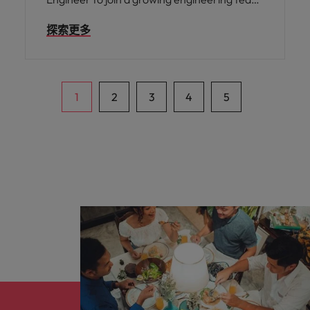
developing next-generation networking and
探索更多
high-performance connectivity solutions. In
this role, you will be responsible for building
and executing verification environments for
complex ASIC designs, working closely with
architecture, design, and system teams
1
2
3
4
5
throughout the development cycle. This is an
excellent opportunity for engineers who
enjoy solving challenging verification
problems, working on advanced digital IC
designs, and collaborating with experienced
cross-functional teams.