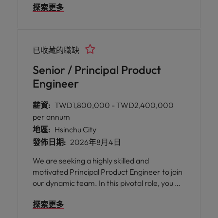
探索更多
in supporting the deployment, improvement,
and optimization of advanced thermal
processes for innovative materials and
products across Asia. You will also contribute
已收藏的職缺
to building engineering capabilities that align
with our business growth in the region.
Senior / Principal Product
Engineer
薪資:
TWD1,800,000 - TWD2,400,000
per annum
地區:
Hsinchu City
發佈日期:
2026年8月4日
We are seeking a highly skilled and
motivated Principal Product Engineer to join
our dynamic team. In this pivotal role, you will
be at the forefront of driving product
探索更多
support excellence and supply chain
improvements across the globe. As a key