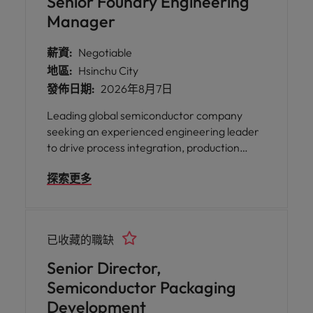
Senior Foundry Engineering
Manager
薪資:
Negotiable
地區:
Hsinchu City
發佈日期:
2026年8月7日
Leading global semiconductor company
seeking an experienced engineering leader
to drive process integration, production
ramp-up, and manufacturing collaboration.
探索更多
The role focuses on yield improvement, new
technology introduction, and cross-
functional project execution. Ideal
candidates have strong front-end
已收藏的職缺
semiconductor process expertise and
foundry collaboration experience.
Senior Director,
Semiconductor Packaging
Development