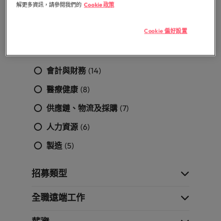
解更多資訊，請參閱我們的
Cookie 政策
探
品質/可靠度/故障分析
(1)
馬來西亞
越南
索
更
Cookie 偏好設置
資訊科技及數位轉型
(46)
多
行銷
(23)
會計與財務
(14)
醫療健康
(8)
供應鏈、物流及採購
(7)
人力資源
(6)
製造
(5)
招募類型
全職遠端工作