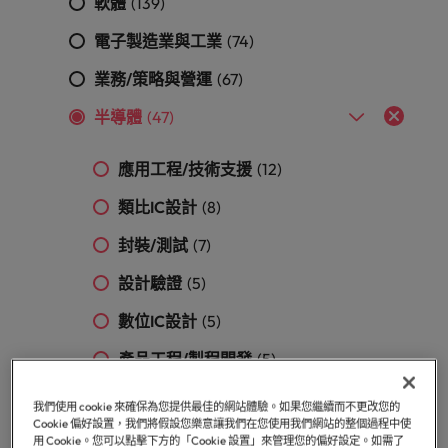
「冒充者綜合症」
在臺灣知名的頂
軟體
(139)
加拿大
理密碼
葡萄牙
臺
和組織，
尖企業與熱門軟
因為您的角色持
供應鏈、物流及採購
灣
進而幫助
新加坡
電子製造業與工業
(74)
體職缺，展開下
智利
新加坡
續發揮影響力，
團
他們創造
招募建議
一段精彩的職
事情變得更好、
韓國
隊
業務/策略與營運
(67)
和分享引
從AI到Z世代：新世代的五大招募挑
涯。
更順利、更高
中國大陸
韓國
人入勝的
的
戰與攻略守則
效。
西班牙
半導體
(47)
故事。
故
法國
西班牙
事，
瑞士
應用工程/技術支援
(12)
加
德國
瑞士
入
臺灣
類比IC設計
(8)
我
香港
臺灣
加入我們
泰國
們
封裝/測試
(7)
印度
泰國
讓
人永遠是企業的核心，也是Robert
荷蘭
設計驗證
(5)
職
Walters與眾不同之處，了解更多關於
印尼
荷蘭
涯
臺灣團隊的故事，加入我們讓職涯更進
中東
數位IC設計
(5)
更
一步。
愛爾蘭
中東
英國
進
產品工程/製程開發
(5)
探索更多
一
美國
義大利
英國
軟韌體/演算法開發
(3)
步。
我們使用 cookie 來確保為您提供最佳的網站體驗。如果您繼續而不更改您的
Cookie 偏好設置，我們將假設您樂意讓我們在您使用我們網站的整個過程中使
越南
日本
美國
設備/材料
(1)
用 Cookie。您可以點擊下方的「Cookie 設置」來管理您的偏好設定。如需了