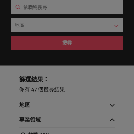
白，每個
提交履歷
消費性電子與工業
Walters
的辦公
聯繫我們
域。
招募趨
資報告與
招募服務
Walters內
德國
好的自己。
的
前往
讓我們的
探索更多
機會的背
臺灣提供
室。
勢。
市場招募
真正具有國際視野並深耕在地市場的招募機構，我們
我們明白，每個機會的背後都是改變人們生活的可能
部發起的
Robert
核
團隊與您
後都是改
白皮書
的各種客
香港
趨勢分
多元共融
服務臺灣市場超過 10 年，並在臺北設有完善的辦公
性。
推薦朋友
Walters集
醫療健康
專業招募服務
臺灣高階主管職務招募
心，
資訊科技與數
行銷
攜手開啟
變人們生
聯繫我們
析。
製化服務
政策，了
團官網以
室。
與獵頭服務
也
位轉型
職涯的下
活的可能
印度
探索更多
解我們如
與資源。
取得相關
展開一段新的旅
是
職涯建議
一個精彩
性。
薪資調查
人力資源
何推動更
聯繫我們
資訊。
程，在臺灣廣為
應對瞬息萬變的
印尼
Robert
搜尋
篇章。
探索更多
委外招募
為多元且
人知的品牌與企
未來與局勢、轉
Walters
探索更多
我們的故事
互相尊重
業故事中扮演關
型與變革的領路
招募建議
愛爾蘭
與
辦公室
資訊科技與數位轉型
瀏覽全部
的工作場
鍵角色。
人。
招募外包整合服務
職涯建議
眾
域。
職缺
義大利
精彩案例
六招減緩工作壓力
不
臺灣
薪資調查
人才策略建議
行銷
業務
半導體
同
日本
合作夥伴
篩選結果：
之
其他地區
各領域的業務專
參與最新的科技
關係
多元共融
招募市場情資報告
人才發展策略建議
馬來西亞
處，
你有 47 個搜尋結果
業與角色不盡相
和臺灣最尖端的
業務
職涯建議
招募建議
我們的合
了
同，讓我們為您
專案，讓您的職
非洲
墨西哥
打造令人驚艷的個人品牌簡介
墨西哥
企業在臺的接班挑戰與解析
作夥伴關
尋找最適合的那
涯更上層樓。
解
投資者資訊
地區
係旨在強
半導體
一個。
更
澳大利亞
紐西蘭
紐西蘭
化使命，
多
專業領域
職涯建議
表明我們
合作夥伴關係
招募建議
菲律賓
比利時
菲律賓
關
軟體
供應鏈、物流
軟體
感覺工作時像個騙子？ ——如何應對
重視且真
從衝突到共融：破解跨世代職場的管
於
及採購
正了解人
葡萄牙