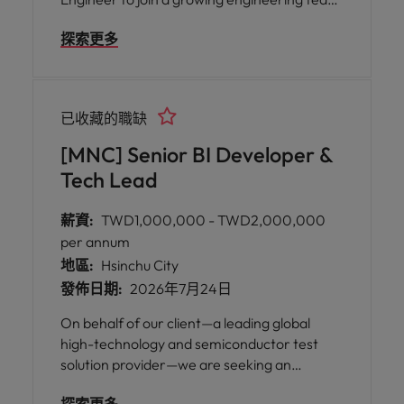
supporting advanced semiconductor
探索更多
products. In this role, you will lead the design
and development of test hardware solutions
used for silicon validation and high-volume
manufacturing. Working closely with
已收藏的職缺
product, test, and operations teams, you will
help ensure reliable test coverage, efficient
[MNC] Senior BI Developer &
validation, and successful production ramp.
Tech Lead
This position is well suited for engineers with
strong ATE hardware design experience who
薪資:
TWD1,000,000 - TWD2,000,000
enjoy solving complex technical challenges
per annum
and collaborating across global engineering
地區:
Hsinchu City
teams.
發佈日期:
2026年7月24日
On behalf of our client—a leading global
high-technology and semiconductor test
solution provider—we are seeking an
experienced Senior Business Intelligence