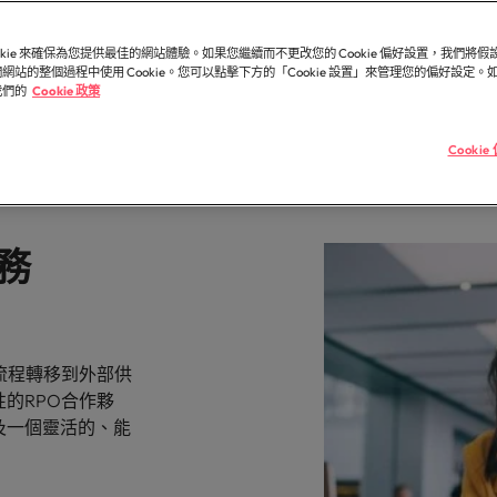
造和分享引人入勝的故事。
臺灣高階主管職務招募與獵
德國
菲
半導體
市場超過 10 年，並在臺北設有完善的辦公室。
包解決方案。
ookie 來確保為您提供最佳的網站體驗。如果您繼續而不更改您的 Cookie 偏好設置，我們將
香港
葡
的業務專業與角色不盡相同，讓我們為您尋找最適
參與最新的科技
網站的整個過程中使用 Cookie。您可以點擊下方的「Cookie 設置」來管理您的偏好設定
一個。
樓。
我們的
Cookie 政策
印度
新
供應鏈、物流
Cooki
知名的頂尖企業與熱門軟體職缺，展開下一段精彩
因為您的角色持
。
更高效。
人才發展策略建議
務
墨西哥
紐西蘭
流程轉移到外部供
的RPO合作夥
菲律賓
及一個靈活的、能
葡萄牙
新加坡