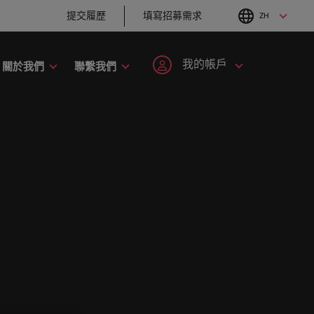
提交履歷
填寫招募需求
ZH
English
Chinese
我的帳戶
關於我們
聯繫我們
職涯建議
招募建議
工業
人才策略建議
註冊帳號
個人資料
六招減緩工作壓力
企業在臺的接班挑
手開啟職
者攜手共
刻，加入具備前瞻性且為您提供舞台的組
尼
招募市場情資報告
韓國
戰與解析
抱負。
登入帳號
我的申請
爾蘭
人才發展策略建議
西班牙
職涯建議
招募建議
最全面的業
大利
瑞士
追蹤我們
已收藏的職缺與通知
趨勢。
。
以取得相關
的使命的人資專家－始終致力於協助他人
打造令人驚艷的個
從衝突到共融：破
加入我們
本
臺灣
。
化服務與資源。
人品牌簡介
解跨世代職場的管
登出
理密碼
來西亞
泰國
人永遠是企業的核心，也是
Robert Walters與眾不同之
西哥
荷蘭
職涯建議
招募建議
處，了解更多關於臺灣團隊的
程，在臺灣廣為人知的品牌與企業故事中
感覺工作時像個騙
從AI到Z世代：新世
故事，加入我們讓職涯更進一
西蘭
中東
子？ ——如何應對
代的五大招募挑戰
步。