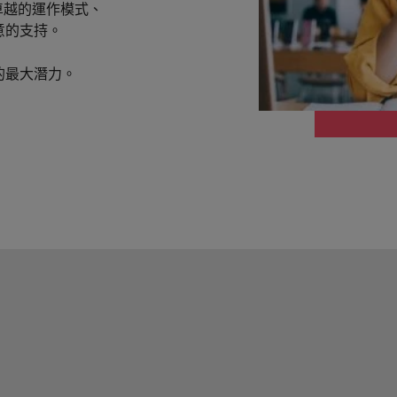
透過卓越的運作模式、
意的支持。
韓國
的最大潛力。
西班牙
的管理密碼
瑞士
何應對「冒充者綜合症」
臺灣
泰國
荷蘭
招募挑戰與攻略守則
中東
英國
美國
越南