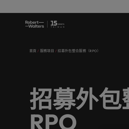
職缺
求職者
服務項目
洞察與見解
關於Robert Walters臺灣
聯繫我們
會計與
職涯建
招募服
白皮書
我們的
辦公室
提交履歷
提交履歷
提交履歷
提交履歷
提交履歷
提交履歷
填寫招募需求
填寫招募需求
填寫招募需求
填寫招募需求
填寫招募需求
填寫招募需求
首頁
服務項目
招募外包整合服務（RPO）
職缺
人，不
讓我們
獲取最
認識我們，
我們各領域的專業顧問會用心聆聽您
讓我們攜手重新定義職業發展、改變
我們為企業量身打造招募解決方案，
無論是招募或求職需求，您需要的最
在Robert Walters臺灣，招募絕不僅
真正具有國際視野並深耕在地市場的
專業招
臺灣
的舞台
涯故事
去、現
的理想與抱負，並與臺灣知名企業、
生活軌跡，以實現您的職涯理想與抱
以其快速、有效深受臺灣頂尖企業信
新市場情報、趨勢與靈感都在Robert
是一份工作。
招募機構，我們服務臺灣市場超過
我們各領域的專業顧問會用心聆聽您的理想與抱負，並與
臺灣高
招募建
機構分享您的職涯故事。
負。
賴。瀏覽由Robert Walters臺灣提供
Walters臺灣。
10 年，並在臺北設有完善的辦公
求職者
我們明白，每個機會的背後都是改變
醫療健
推薦朋
多元共
的各種客製化服務與資源。
室。
讓我們攜手重新定義職業發展、改變生活軌跡，以實現您
讓我們的團隊與您攜手開啟職涯的下一個精彩篇章。
讓我們
讓我們的團隊與您攜手開啟職涯的下
探索更多
探索更多
人們生活的可能性。
探索醫
推薦朋
場域。
由Robe
服務項目
一個精彩篇章。
探索更多
聯繫我們
招募外包
探索更多
瀏覽全部職缺
策，了
我們為企業量身打造招募解決方案，以其快速、有效深受臺灣頂
探索更多
重的工
瀏覽全部職缺
洞察與見解
探索更多
職涯建議
資訊科
會計與財務
無論是招募或求職需求，您需要的最新市場情報、趨勢與靈感都在R
RPO
合作夥
應對瞬
關於Robert Walters臺灣
探索更多
招募服務
我們的
提交履歷
消費性電子與工業
我們重
在Robert Walters臺灣，招募絕不僅是一份工作。