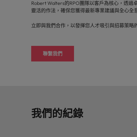
供應鏈、物流及採購
Robert Walters的RPO團隊以客戶為核心，
靈活的作法，確保您獲得最新專業建議與全心全
中國大陸
招募建議
立即與我們合作，以發揮您人才吸引與招募策略
法國
從衝突到共融：破解跨世代職場
德國
職涯建議
感覺工作時像個騙子？ ——如
香港
聯繫我們
加入我們
印度
人永遠是企業的核心，也是Robert
招募建議
Walters與眾不同之處，了解更多關於
印尼
從AI到Z世代：新世代的五大
臺灣團隊的故事，加入我們讓職涯更進
一步。
愛爾蘭
探索更多
義大利
我們的紀錄
日本
馬來西亞