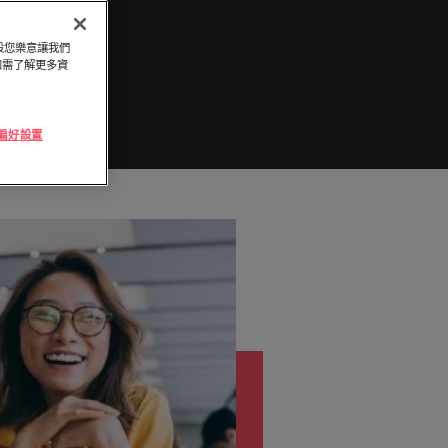
頭服務
「冒充者綜合症」
與攻略守則
律賓
英國
探索更多
假設您樂意讓我們
萄牙
美國
和臺灣最尖端的專案，讓您的職涯更上層
。如需了解更多資
加坡
越南
及採購
e 偏好設置
續發揮影響力，事情變得更好、更順利、