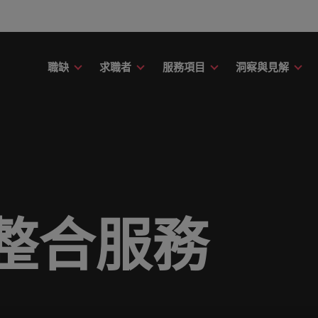
職缺
求職者
服務項目
洞察與見解
財務
議
務
故事
委外招募
其他地區
提交履歷
職涯建議
精彩案例
消費性電子與
應該只是數字或代號！挖掘您的全部潛力，在職場
用專業的見解與洞察，成就您的職
新的專家研究、報告與市場洞察。
了解更多Robert Walters的過
讓我們聆聽您的故事，並與您攜
引導您向前邁進的職涯指南。
了解更多關於我們與客戶、求職
在快速變遷的此
募服務
招募外包整合服務
非洲
印
中盡情發揮。
。
在與未來。
涯的下一個精采篇章
創的精彩故事。
織與機構，一展
臺灣知名企業、機構分享您的職涯故事。
階主管職務招募與獵頭服務
澳大利亞
愛
議
薪資調查
康
友
融
薪資調查
投資者資訊
人力資源
的職涯理想與抱負。
的資源和建議，幫您打造最佳工作
Robert Walters薪資調查提供
比利時
義
療與健康領域的全新篇章。
友並獲得獎勵
rt Walters內部發起的多元共融政
評估您的薪資，並探索產業招募
界薪資報告與市場招募趨勢分析
前往Robert Walters集團官網
被賦予一個重要
整合服務

加拿大
日
解我們如何推動更為多元且互相尊
資訊。
成為最好的自己
尖企業信賴。瀏覽由Robert Walters臺灣提供的各種客製
作場域。
智利
馬
技與數位轉型
行銷
obert Walters臺灣。
伴關係
中國大陸
墨
息萬變的未來與局勢、轉型與變革的領路人。
展開一段新的旅
合作夥伴關係旨在強化使命，表明
扮演關鍵角色。
法國
紐
視且真正了解人和組織，進而幫助