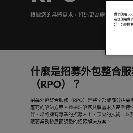
聯繫我們
專業招募服務
他們創
業務
白皮書
真正具有國際視野並深耕在地市場的招募機構，我們服務臺灣
我們明白，每個機會的背後都是改變人們生活的可能性。
推薦朋友
醫療健康
根據您的具體需求，打造更為靈活的招募外
我們使用 c
各領域
委外招募
在您使用我們
聯繫我們
探索更多
合的那
訊，請參閱
職涯建議
薪資調查
人力資源
招募外包整合服務
辦公室
軟體
我們的故事
招募建議
資訊科技與數位轉型
人才策略建議
在臺灣
臺灣
的職涯
精彩案例
招募市場情資報告
薪資調查
職涯建議
行銷
其他地區
什麼是招募外包整合服
六招減緩工作壓力
多元共融
（RPO）？
非洲
業務
澳大利亞
投資者資訊
招募建議
半導體
招募外包整合服務（RPO）是將全部或部分招募
企業在臺的接班挑戰與解析
比利時
應商的解決方案。透過理解您具體需求與產業特性
合作夥伴關係
伴，您將擁有專業的招募人士、頂尖的技術，以
軟體
職涯建議
加拿大
跟著業務發展而調整的招募解決方案。
打造令人驚艷的個人品牌簡介
智利