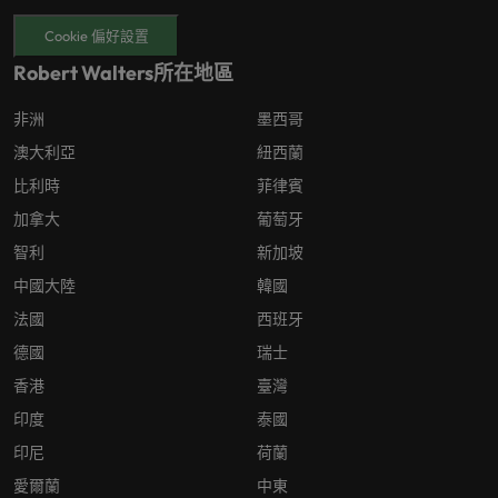
Cookie 偏好設置
Robert Walters所在地區
非洲
墨西哥
澳大利亞
紐西蘭
比利時
菲律賓
加拿大
葡萄牙
智利
新加坡
中國大陸
韓國
法國
西班牙
德國
瑞士
香港
臺灣
印度
泰國
印尼
荷蘭
愛爾蘭
中東