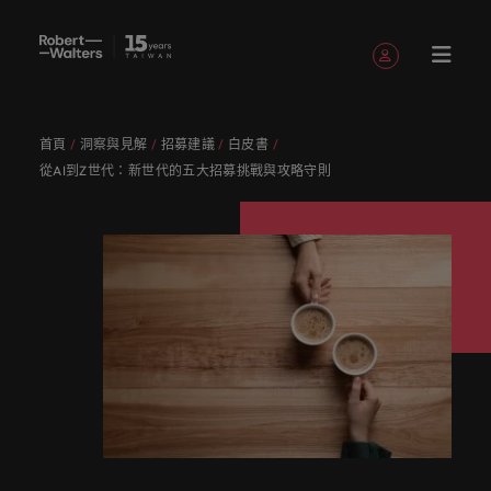
註冊帳號
個人資料
首頁
洞察與見解
招募建議
白皮書
English
職缺
求職者
服務項目
洞察與見
關於
聯繫我們
會計與財務
職涯建議
招募服務
白皮書
我們的故
辦公室
委外招募
其他地區
提交履歷
職涯建議
精彩案例
消費性電子與
人才策略
從AI到Z世代：新世代的五大招募挑戰與攻略守則
Chinese
提交履歷
提交履歷
提交履歷
提交履歷
提交履歷
提交履歷
填寫招募需求
填寫招募需求
填寫招募需求
填寫招募需求
填寫招募需求
填寫招募需求
解
Robert
事
工業
建議
登入帳號
我的申請
職缺
人，不應該只是
讓我們用
獲取最新
讓我們聆
引導您向
了解更多
我們各領
讓我們攜
我們為企
真正具有
專業招募
臺灣
招募外包
非洲
Walters
數字或代號！挖
專業的見
的專家研
聽您的故
前邁進的
關於我們
認識我
在快速變遷的此
服務
整合服務
域的專業
手重新定
業量身打
無論是招
國際視野
招募市場
加
臺灣
我們各領域的專業顧問會用心聆聽您的理想與抱負，
掘您的全部潛
解與洞
究、報告
事，並與
職涯指
與客戶、
追蹤我們
已收藏的職缺與通知
們，了解
澳大利亞
刻，加入具備前
情資報告
顧問會用
義職業發
造招募解
募或求職
並深耕在
求職者
入
並與臺灣知名企業、機構分享您的職涯故事。
力，在職場的舞
察，成就
與市場洞
您攜手開
南。
求職者攜
臺灣高階
更多
瞻性且為您提供
心聆聽您
展、改變
決方案，
需求，您
在Robert
地市場的
讓我們攜手重新定義職業發展、改變生活軌跡，以實
我
台中盡情發揮。
您的職涯
察。
比利時
啟職涯的
手共創的
主管職務
Robert
舞台的組織與機
人才發展
登出
的理想與
生活軌
以其快
需要的最
Walters
招募機
現您的職涯理想與抱負。
們
讓我們的團隊與您攜手開啟職涯的下一個精彩篇章。
故事。
下一個精
精彩故
招募與獵
Walters的
構，一展抱負。
服務項目
策略建議
加拿大
抱負，並
跡，以實
速、有效
新市場情
臺灣，招
構，我們
采篇章
事。
頭服務
過去、現
我們為企業量身打造招募解決方案，以其快速、有效
招募建議
薪資調查
探索更多
瀏覽全部職缺
人
與臺灣知
現您的職
深受臺灣
報、趨勢
募絕不僅
服務臺灣
在與未
深受臺灣頂尖企業信賴。瀏覽由Robert Walters臺灣
醫療健康
人力資源
智利
洞察與見解
永
讓我們的
來。
Robert
名企業、
涯理想與
頂尖企業
與靈感都
是一份工
市場超過
推薦朋友
薪資調查
提供的各種客製化服務與資源。
無論是招募或求職需求，您需要的最新市場情報、趨
遠
資源和建
Walters薪
探索醫療與健康
被賦予一個重要
機構分享
抱負。
信賴。瀏
在Robert
作。
10 年，
中國大陸
職涯建議
會計與財務
勢與靈感都在Robert Walters臺灣。
是
推薦朋友
議，幫您
評估您的
資調查提
領域的全新篇
的使命的人資專
關於Robert Walters臺灣
您的職涯
覽由
Walters
並在臺北
探索更多
多元共融
投資者資
並獲得獎
打造最佳
薪資，並
供最全面
企
探索更多
我們明
章。
家－始終致力於
法國
故事。
Robert
臺灣。
設有完善
訊
探索更多
勵
工作場
探索產業
的業界薪
由Robert
協助他人成為最
業
在Robert Walters臺灣，招募絕不僅是一份工作。