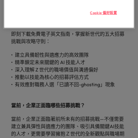
「冒充者綜合症」
在臺灣知名的頂
加拿大
理密碼
葡萄牙
臺
和組織，
計與判斷，企業可有效降低錯誤招募的風險與成本，
尖企業與熱門軟
因為您的角色持
供應鏈、物流及採購
灣
進而幫助
新加坡
並吸引真正願意與組織共同成長、攜手前進的優秀人
體職缺，展開下
Cookie 偏好設置
智利
新加坡
續發揮影響力，
團
他們創造
招募建議
一段精彩的職
才。
事情變得更好、
韓國
隊
和分享引
從AI到Z世代：新世代的五大招募挑
涯。
更順利、更高
中國大陸
韓國
人入勝的
的
戰與攻略守則
即刻下載免費電子英文指南，掌握新世代的五大招募
效。
西班牙
故事。
故
法國
西班牙
挑戰與攻略守則：
事，
瑞士
加
德國
瑞士
建立具備韌性與適應力的高效團隊
入
臺灣
精準鎖定未來關鍵的 AI 技能人才
我
香港
臺灣
加入我們
深入理解 Z 世代的職場價值與溝通偏好
泰國
們
推動以技能為核心的招募評估方式
印度
泰國
讓
人永遠是企業的核心，也是Robert
荷蘭
有效應對職務人選「已讀不回-ghosting」現象
職
Walters與眾不同之處，了解更多關於
印尼
荷蘭
涯
臺灣團隊的故事，加入我們讓職涯更進
中東
更
一步。
當前，企業正面臨哪些招募挑戰？
愛爾蘭
中東
英國
進
探索更多
一
當前，企業正面臨著前所未有的招募挑戰—不僅需要
美國
義大利
英國
步。
建立兼具彈性與適應力的團隊、吸引具備關鍵AI技能
越南
日本
的人才，更需要學習擁抱Ｚ世代的全新觀點與職場期
美國