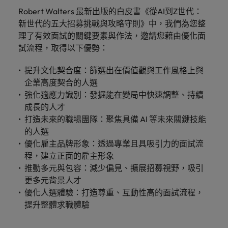
Robert Walters 最新出版的白皮書《從AI到Z世代：
新世代的五大招募挑戰與攻略守則》中，我們為您整
理了有效面試的關鍵要素與作法，邀請您藉由優化面
試流程，取得以下優勢：
提升文化契合度：篩選出在價值觀與工作風格上與
企業高度契合的人選
強化適應力識別：發掘能在變局中快速調整、持續
成長的人才
打造未來的職場團隊：聚焦具備 AI 等未來關鍵技能
的人選
優化雇主品牌形象：透過專業且具吸引力的面試流
程，建立正面的雇主形象
推動多元與包容：減少偏見、擴展招募視野，吸引
更多元背景人才
優化人選體驗：打造尊重、互動性高的面試流程，
提升整體求職體驗