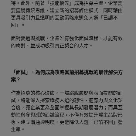
待。此外，隨著「技能優先」成為招募主流，企業需
探
馬來西亞
越南
要擺脫傳統思維，建立新的招募評估模式，同時藉由
索
更具吸引力且透明的互動策略來避免人選「已讀不
更
回」。
多
面對變遷與挑戰，企業唯有強化面試流程，才能有效
的應對、並成功吸引真正契合的人才。
「面試」，為何成為攻略當前招募挑戰的最佳解決方
案？
作為招募的核心環節，一場跳脫履歷與表面提問的面
試，將能深入探索職務人選的韌性、適應力與文化契
合度，讓企業更為全面掌握其長期發展潛力；而具互
動性與參與感的面試流程，不僅有效提升雇主品牌形
象、建立溝通透明度，更能降低人選「已讀不回」發
生率。