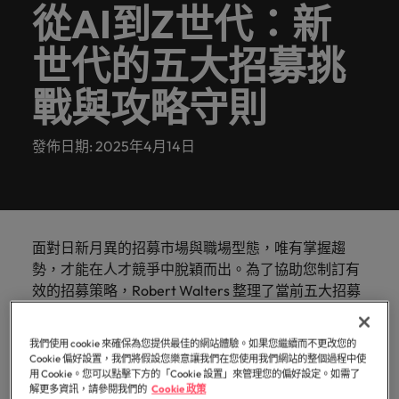
白，每個
提交履歷
消費性電子與工業
Walters
的辦公
從AI到Z世代：新
聯繫我們
域。
招募趨
資報告與
招募服務
Walters內
德國
好的自己。
的
前往
讓我們的
探索更多
機會的背
臺灣提供
室。
勢。
市場招募
真正具有國際視野並深耕在地市場的招募機構，我們
我們明白，每個機會的背後都是改變人們生活的可能
部發起的
Robert
核
團隊與您
後都是改
白皮書
的各種客
世代的五大招募挑
香港
趨勢分
多元共融
服務臺灣市場超過 10 年，並在臺北設有完善的辦公
性。
推薦朋友
Walters集
醫療健康
專業招募服務
臺灣高階主管職務招募
心，
資訊科技與數
行銷
攜手開啟
變人們生
聯繫我們
析。
製化服務
政策，了
團官網以
室。
與獵頭服務
也
位轉型
職涯的下
活的可能
印度
探索更多
解我們如
戰與攻略守則
與資源。
取得相關
展開一段新的旅
是
職涯建議
一個精彩
性。
薪資調查
人力資源
何推動更
聯繫我們
資訊。
程，在臺灣廣為
應對瞬息萬變的
印尼
Robert
篇章。
探索更多
委外招募
為多元且
人知的品牌與企
未來與局勢、轉
Walters
探索更多
發佈日期: 2025年4月14日
我們的故事
互相尊重
業故事中扮演關
型與變革的領路
招募建議
愛爾蘭
與
辦公室
資訊科技與數位轉型
瀏覽全部
的工作場
鍵角色。
人。
招募外包整合服務
職涯建議
眾
域。
職缺
義大利
精彩案例
六招減緩工作壓力
不
臺灣
薪資調查
人才策略建議
行銷
業務
半導體
同
日本
合作夥伴
之
其他地區
面對日新月異的招募市場與職場型態，唯有掌握趨
各領域的業務專
參與最新的科技
關係
多元共融
招募市場情資報告
人才發展策略建議
馬來西亞
處，
業與角色不盡相
和臺灣最尖端的
業務
勢，才能在人才競爭中脫穎而出。為了協助您制訂有
職涯建議
招募建議
我們的合
了
同，讓我們為您
專案，讓您的職
非洲
墨西哥
效的招募策略，Robert Walters 整理了當前五大招募
打造令人驚艷的個人品牌簡介
墨西哥
企業在臺的接班挑戰與解析
作夥伴關
尋找最適合的那
涯更上層樓。
解
投資者資訊
挑戰與最重要的攻略守則—面試。
係旨在強
半導體
一個。
更
澳大利亞
紐西蘭
紐西蘭
化使命，
多
我們使用 cookie 來確保為您提供最佳的網站體驗。如果您繼續而不更改您的
作為現代招募的核心環節，一場成功的面試，不僅能
職涯建議
表明我們
合作夥伴關係
招募建議
Cookie 偏好設置，我們將假設您樂意讓我們在您使用我們網站的整個過程中使
菲律賓
比利時
菲律賓
關
軟體
供應鏈、物流
深入洞察職務人選的個人特質，更能評估其與企業文
軟體
用 Cookie。您可以點擊下方的「Cookie 設置」來管理您的偏好設定。如需了
感覺工作時像個騙子？ ——如何應對
重視且真
從衝突到共融：破解跨世代職場的管
於
及採購
解更多資訊，請參閱我們的
Cookie 政策
化的契合度，以及未來發展潛力。透過精準的面試設
正了解人
葡萄牙