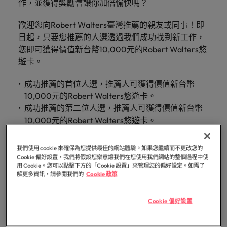
白，每個
提交履歷
消費性電子與工業
作，並獲得獎勵會讓你加倍愉快嗎？
Walters
的辦公
聯繫我們
域。
招募趨
資報告與
招募服務
Walters內
德國
好的自己。
的
前往
讓我們的
探索更多
機會的背
臺灣提供
室。
勢。
市場招募
真正具有國際視野並深耕在地市場的招募機構，我們
我們明白，每個機會的背後都是改變人們生活的可能
部發起的
Robert
核
團隊與您
後都是改
歡迎您向Robert Ｗalters臺灣推薦的親友或同事！即
白皮書
的各種客
香港
趨勢分
多元共融
服務臺灣市場超過 10 年，並在臺北設有完善的辦公
性。
推薦朋友
Walters集
醫療健康
專業招募服務
臺灣高階主管職務招募
心，
資訊科技與數
行銷
攜手開啟
變人們生
聯繫我們
日起，只要您推薦的人選透過我們成功找到新工作，
析。
製化服務
政策，了
團官網以
室。
與獵頭服務
也
位轉型
職涯的下
活的可能
印度
您即可獲得價值新台幣10,000元的Robert Walters悠
探索更多
解我們如
與資源。
取得相關
展開一段新的旅
是
職涯建議
一個精彩
性。
遊卡。
薪資調查
人力資源
何推動更
聯繫我們
資訊。
程，在臺灣廣為
應對瞬息萬變的
印尼
Robert
篇章。
探索更多
委外招募
為多元且
人知的品牌與企
未來與局勢、轉
Walters
探索更多
我們的故事
成功推薦的首位人選，推薦人可獲得價值新台幣
互相尊重
業故事中扮演關
型與變革的領路
招募建議
愛爾蘭
與
辦公室
資訊科技與數位轉型
瀏覽全部
的工作場
10,000元的Robert Walters悠遊卡。
鍵角色。
人。
招募外包整合服務
職涯建議
眾
域。
職缺
成功推薦的第二位人選，推薦人可獲得價值新台幣
義大利
精彩案例
六招減緩工作壓力
不
臺灣
薪資調查
人才策略建議
10,000元的Robert Walters悠遊卡。
行銷
業務
半導體
同
日本
合作夥伴
成功推薦的第三位人選，推薦人可獲得價值新台幣
之
其他地區
各領域的業務專
參與最新的科技
關係
多元共融
招募市場情資報告
30,000元的Robert Walters悠遊卡。
人才發展策略建議
馬來西亞
我們使用 cookie 來確保為您提供最佳的網站體驗。如果您繼續而不更改您的
處，
業與角色不盡相
和臺灣最尖端的
業務
職涯建議
招募建議
Cookie 偏好設置，我們將假設您樂意讓我們在您使用我們網站的整個過程中使
我們的合
了
同，讓我們為您
專案，讓您的職
非洲
墨西哥
用 Cookie。您可以點擊下方的「Cookie 設置」來管理您的偏好設定。如需了
打造令人驚艷的個人品牌簡介
墨西哥
企業在臺的接班挑戰與解析
作夥伴關
尋找最適合的那
涯更上層樓。
解
投資者資訊
解更多資訊，請參閱我們的
Cookie 政策
現在就將正在找工作的朋友介紹給我們，並獲得獎勵
係旨在強
半導體
一個。
更
澳大利亞
紐西蘭
紐西蘭
吧！
化使命，
多
職涯建議
Cookie 偏好設置
表明我們
合作夥伴關係
招募建議
菲律賓
比利時
菲律賓
關
軟體
供應鏈、物流
軟體
感覺工作時像個騙子？ ——如何應對
重視且真
從衝突到共融：破解跨世代職場的管
於
及採購
正了解人
葡萄牙