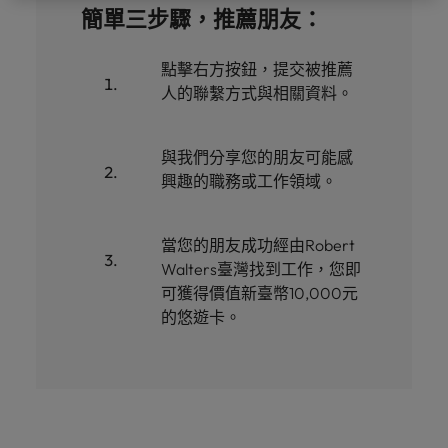
「冒充者綜合症」
在臺灣知名的頂
加拿大
理密碼
葡萄牙
臺
簡單三步驟，推薦朋友：
和組織，
尖企業與熱門軟
因為您的角色持
供應鏈、物流及採購
灣
進而幫助
新加坡
體職缺，展開下
智利
新加坡
續發揮影響力，
團
他們創造
招募建議
一段精彩的職
事情變得更好、
點擊右方按鈕，提交被推薦
韓國
隊
和分享引
從AI到Z世代：新世代的五大招募挑
涯。
更順利、更高
中國大陸
韓國
人的聯繫方式與相關資料。
人入勝的
的
戰與攻略守則
效。
西班牙
故事。
故
法國
西班牙
事，
瑞士
與我們分享您的朋友可能感
加
德國
瑞士
興趣的職務或工作領域。
入
臺灣
我
香港
臺灣
加入我們
泰國
們
當您的朋友成功經由Robert
印度
泰國
讓
人永遠是企業的核心，也是Robert
Walters臺灣找到工作，您即
荷蘭
職
Walters與眾不同之處，了解更多關於
可獲得價值新臺幣10,000元
印尼
荷蘭
涯
臺灣團隊的故事，加入我們讓職涯更進
中東
的悠遊卡。
更
一步。
愛爾蘭
中東
英國
進
探索更多
一
美國
義大利
英國
步。
越南
日本
美國