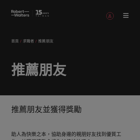
註冊帳號
個人資料
首頁
求職者
推薦朋友
English
職缺
求職者
服務項目
洞察與見
關於
聯繫我們
會計與財務
職涯建議
招募服務
白皮書
我們的故
辦公室
委外招募
其他地區
提交履歷
職涯建議
精彩案例
消費性電子與
人才策略
Chinese
提交履歷
提交履歷
提交履歷
提交履歷
提交履歷
提交履歷
填寫招募需求
填寫招募需求
填寫招募需求
填寫招募需求
填寫招募需求
填寫招募需求
解
Robert
事
工業
建議
登入帳號
我的申請
職缺
人，不應該只是
讓我們用
獲取最新
讓我們聆
引導您向
了解更多
我們各領
讓我們攜
我們為企
真正具有
專業招募
臺灣
招募外包
非洲
Walters
推薦朋友
數字或代號！挖
專業的見
的專家研
聽您的故
前邁進的
關於我們
認識我
在快速變遷的此
服務
整合服務
域的專業
手重新定
業量身打
無論是招
國際視野
招募市場
加
臺灣
我們各領域的專業顧問會用心聆聽您的理想與抱負，
掘您的全部潛
解與洞
究、報告
事，並與
職涯指
與客戶、
追蹤我們
已收藏的職缺與通知
們，了解
澳大利亞
刻，加入具備前
情資報告
顧問會用
義職業發
造招募解
募或求職
並深耕在
求職者
入
並與臺灣知名企業、機構分享您的職涯故事。
力，在職場的舞
察，成就
與市場洞
您攜手開
南。
求職者攜
臺灣高階
更多
瞻性且為您提供
心聆聽您
展、改變
決方案，
需求，您
在Robert
地市場的
讓我們攜手重新定義職業發展、改變生活軌跡，以實
我
台中盡情發揮。
您的職涯
察。
比利時
啟職涯的
手共創的
主管職務
Robert
舞台的組織與機
人才發展
登出
的理想與
生活軌
以其快
需要的最
Walters
招募機
現您的職涯理想與抱負。
們
讓我們的團隊與您攜手開啟職涯的下一個精彩篇章。
故事。
下一個精
精彩故
招募與獵
Walters的
構，一展抱負。
服務項目
策略建議
加拿大
抱負，並
跡，以實
速、有效
新市場情
臺灣，招
構，我們
采篇章
事。
頭服務
過去、現
我們為企業量身打造招募解決方案，以其快速、有效
招募建議
薪資調查
探索更多
瀏覽全部職缺
人
與臺灣知
現您的職
深受臺灣
報、趨勢
募絕不僅
服務臺灣
在與未
深受臺灣頂尖企業信賴。瀏覽由Robert Walters臺灣
推薦朋友並獲得獎勵
醫療健康
人力資源
智利
洞察與見解
永
讓我們的
來。
Robert
名企業、
涯理想與
頂尖企業
與靈感都
是一份工
市場超過
推薦朋友
薪資調查
提供的各種客製化服務與資源。
無論是招募或求職需求，您需要的最新市場情報、趨
遠
資源和建
Walters薪
探索醫療與健康
被賦予一個重要
機構分享
抱負。
信賴。瀏
在Robert
作。
10 年，
中國大陸
職涯建議
會計與財務
勢與靈感都在Robert Walters臺灣。
是
推薦朋友
議，幫您
評估您的
資調查提
領域的全新篇
的使命的人資專
關於Robert Walters臺灣
您的職涯
覽由
Walters
並在臺北
探索更多
多元共融
投資者資
並獲得獎
打造最佳
薪資，並
供最全面
企
探索更多
我們明
章。
家－始終致力於
法國
助人為快樂之本，協助身邊的親朋好友找到優質工
故事。
Robert
臺灣。
設有完善
訊
探索更多
勵
工作場
探索產業
的業界薪
由Robert
協助他人成為最
業
在Robert Walters臺灣，招募絕不僅是一份工作。