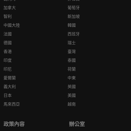
加拿大
葡萄牙
智利
新加坡
中國大陸
韓國
法國
西班牙
德國
瑞士
香港
臺灣
印度
泰國
印尼
荷蘭
愛爾蘭
中東
義大利
英國
日本
美國
馬來西亞
越南
政策內容
辦公室