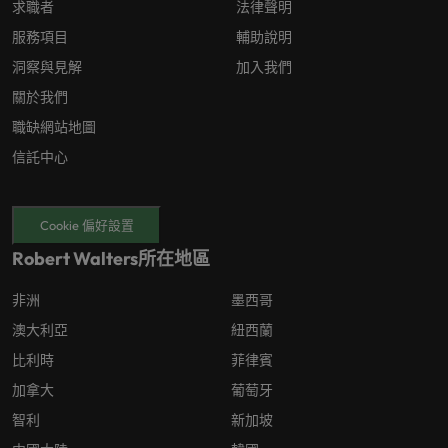
求職者
法律聲明
服務項目
輔助說明
洞察與見解
加入我們
關於我們
職缺網站地圖
信託中心
Cookie 偏好設置
Robert Walters所在地區
非洲
墨西哥
澳大利亞
紐西蘭
比利時
菲律賓
加拿大
葡萄牙
智利
新加坡