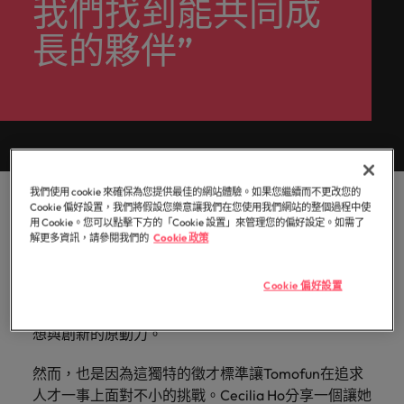
我們找到能共同成
白，每個
提交履歷
消費性電子與工業
Walters
的辦公
聯繫我們
域。
招募趨
資報告與
招募服務
Walters內
德國
好的自己。
的
前往
讓我們的
探索更多
機會的背
臺灣提供
室。
勢。
市場招募
真正具有國際視野並深耕在地市場的招募機構，我們
我們明白，每個機會的背後都是改變人們生活的可能
部發起的
長的夥伴”
Robert
核
團隊與您
後都是改
白皮書
的各種客
香港
趨勢分
多元共融
服務臺灣市場超過 10 年，並在臺北設有完善的辦公
性。
推薦朋友
Walters集
醫療健康
專業招募服務
臺灣高階主管職務招募
心，
資訊科技與數
行銷
攜手開啟
變人們生
聯繫我們
析。
製化服務
政策，了
團官網以
室。
與獵頭服務
也
位轉型
職涯的下
活的可能
印度
探索更多
解我們如
與資源。
取得相關
展開一段新的旅
是
職涯建議
一個精彩
性。
薪資調查
人力資源
何推動更
聯繫我們
資訊。
程，在臺灣廣為
應對瞬息萬變的
印尼
Robert
篇章。
探索更多
委外招募
為多元且
人知的品牌與企
未來與局勢、轉
Walters
探索更多
我們的故事
互相尊重
業故事中扮演關
型與變革的領路
招募建議
愛爾蘭
與
辦公室
資訊科技與數位轉型
瀏覽全部
的工作場
鍵角色。
人。
招募外包整合服務
職涯建議
眾
域。
職缺
義大利
我們使用 cookie 來確保為您提供最佳的網站體驗。如果您繼續而不更改您的
精彩案例
六招減緩工作壓力
作為第一個以AIoT寵物科技產品站上世界舞台的台灣
不
臺灣
薪資調查
Cookie 偏好設置，我們將假設您樂意讓我們在您使用我們網站的整個過程中使
人才策略建議
行銷
業務
半導體
新創，Tomofun追求完美的人才不僅要兼具專業技能
用 Cookie。您可以點擊下方的「Cookie 設置」來管理您的偏好設定。如需了
同
日本
合作夥伴
解更多資訊，請參閱我們的
Cookie 政策
之
其他地區
與企業文化契合度，更要對毛孩有愛。Tomofun
各領域的業務專
參與最新的科技
關係
多元共融
招募市場情資報告
人才發展策略建議
馬來西亞
處，
Global HR Associate Director
Cecilia Ho 指出，因為
業與角色不盡相
和臺灣最尖端的
業務
職涯建議
招募建議
我們的合
了
Cookie 偏好設置
同，讓我們為您
專案，讓您的職
對寵物有愛，所以致力於運用最先進的技術為全世界
非洲
墨西哥
打造令人驚艷的個人品牌簡介
墨西哥
企業在臺的接班挑戰與解析
作夥伴關
尋找最適合的那
涯更上層樓。
解
投資者資訊
寵物飼主帶來源源不絕的歡樂，我們相信愛是追求理
係旨在強
半導體
一個。
更
澳大利亞
紐西蘭
紐西蘭
想與創新的原動力。
化使命，
多
職涯建議
表明我們
合作夥伴關係
招募建議
菲律賓
比利時
菲律賓
關
然而，也是因為這獨特的徵才標準讓Tomofun在追求
軟體
供應鏈、物流
軟體
感覺工作時像個騙子？ ——如何應對
重視且真
從衝突到共融：破解跨世代職場的管
於
人才一事上面對不小的挑戰。Cecilia Ho分享一個讓她
及採購
正了解人
葡萄牙