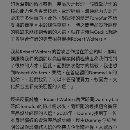
「冒充者綜合症」
在臺灣知名的頂
加拿大
理密碼
葡萄牙
臺
印象深刻的徵才案例－產品設計經理，該職缺所需的
和組織，
尖企業與熱門軟
因為您的角色持
供應鏈、物流及採購
灣
核心能力包含專業技能、管理經驗、溝通能力與語言
進而幫助
新加坡
體職缺，展開下
智利
新加坡
續發揮影響力，
團
他們創造
招募建議
要求等多個面向，此外，對寵物的愛是Tomofun不能
一段精彩的職
事情變得更好、
韓國
隊
和分享引
從AI到Z世代：新世代的五大招募挑
妥協的標準。由於條件重重，一時之間產品設計經理
涯。
更順利、更高
中國大陸
韓國
人入勝的
的
戰與攻略守則
的職缺未能找到合適的人選，就在這時候Cecilia想起
效。
西班牙
故事。
故
法國
西班牙
了曾經合作過的專業招募機構Robert Walters。
事，
瑞士
加
德國
瑞士
我與Robert Walters的首次合作是在前公司時，那時
入
臺灣
候服務我們的顧問以高度專業與積極態度為我們找到
我
香港
臺灣
加入我們
了很棒的人才，因此，面對這次徵才的挑戰，我也想
泰國
們
到Robert Walters，果然，在首席顧問Dammy Liu的
印度
泰國
讓
人永遠是企業的核心，也是Robert
荷蘭
協助下，我們找到了可以不管是硬實力、軟實力、文
職
Walters與眾不同之處，了解更多關於
化契合度都完美匹配的人選。」
印尼
荷蘭
涯
臺灣團隊的故事，加入我們讓職涯更進
中東
更
一步。
經過反覆討論、 Robert Walters首席顧問Dammy Liu
愛爾蘭
中東
英國
進
確認Tomofun的徵才需求後，隨即開始尋找適合擔任
探索更多
一
美國
產品設計經理的人選。2023年，Dammy找到了一位
義大利
英國
步。
本身是貓奴的資深產品設計師，經由Dammy 仔細說
越南
日本
美國
明公司對該職務人選的堅持與企業精神後，人選放心