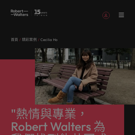
註冊帳號
個人資料
首頁
精彩案例
Cecilia Ho
English
職缺
求職者
服務項目
洞察與見
關於
聯繫我們
會計與財務
職涯建議
招募服務
白皮書
我們的故
辦公室
委外招募
其他地區
提交履歷
職涯建議
精彩案例
消費性電子與
人才策略
Chinese
提交履歷
提交履歷
提交履歷
提交履歷
提交履歷
提交履歷
填寫招募需求
填寫招募需求
填寫招募需求
填寫招募需求
填寫招募需求
填寫招募需求
解
Robert
事
工業
建議
登入帳號
我的申請
職缺
人，不應該只是
讓我們用
獲取最新
讓我們聆
引導您向
了解更多
我們各領
讓我們攜
我們為企
真正具有
專業招募
臺灣
招募外包
非洲
Walters
數字或代號！挖
專業的見
的專家研
聽您的故
前邁進的
關於我們
認識我
在快速變遷的此
服務
整合服務
域的專業
手重新定
業量身打
無論是招
國際視野
招募市場
加
臺灣
我們各領域的專業顧問會用心聆聽您的理想與抱負，
掘您的全部潛
解與洞
究、報告
事，並與
職涯指
與客戶、
追蹤我們
已收藏的職缺與通知
們，了解
澳大利亞
刻，加入具備前
情資報告
顧問會用
義職業發
造招募解
募或求職
並深耕在
求職者
入
並與臺灣知名企業、機構分享您的職涯故事。
力，在職場的舞
察，成就
與市場洞
您攜手開
南。
求職者攜
臺灣高階
更多
瞻性且為您提供
心聆聽您
展、改變
決方案，
需求，您
在Robert
地市場的
讓我們攜手重新定義職業發展、改變生活軌跡，以實
我
台中盡情發揮。
您的職涯
察。
比利時
啟職涯的
手共創的
主管職務
Robert
舞台的組織與機
人才發展
登出
的理想與
生活軌
以其快
需要的最
Walters
招募機
現您的職涯理想與抱負。
們
讓我們的團隊與您攜手開啟職涯的下一個精彩篇章。
故事。
下一個精
精彩故
招募與獵
Walters的
構，一展抱負。
服務項目
策略建議
加拿大
抱負，並
跡，以實
速、有效
新市場情
臺灣，招
構，我們
采篇章
事。
頭服務
過去、現
我們為企業量身打造招募解決方案，以其快速、有效
招募建議
薪資調查
探索更多
瀏覽全部職缺
人
與臺灣知
現您的職
深受臺灣
報、趨勢
募絕不僅
服務臺灣
在與未
深受臺灣頂尖企業信賴。瀏覽由Robert Walters臺灣
醫療健康
人力資源
智利
洞察與見解
永
讓我們的
來。
Robert
名企業、
涯理想與
頂尖企業
與靈感都
是一份工
市場超過
"熱情與專業，
推薦朋友
薪資調查
提供的各種客製化服務與資源。
無論是招募或求職需求，您需要的最新市場情報、趨
遠
資源和建
Walters薪
探索醫療與健康
被賦予一個重要
機構分享
抱負。
信賴。瀏
在Robert
作。
10 年，
中國大陸
職涯建議
會計與財務
勢與靈感都在Robert Walters臺灣。
是
推薦朋友
議，幫您
評估您的
資調查提
領域的全新篇
的使命的人資專
Robert Walters 為
關於Robert Walters臺灣
您的職涯
覽由
Walters
並在臺北
探索更多
多元共融
投資者資
並獲得獎
打造最佳
薪資，並
供最全面
企
探索更多
我們明
章。
家－始終致力於
法國
故事。
Robert
臺灣。
設有完善
訊
探索更多
勵
工作場
探索產業
的業界薪
由Robert
協助他人成為最
業
在Robert Walters臺灣，招募絕不僅是一份工作。