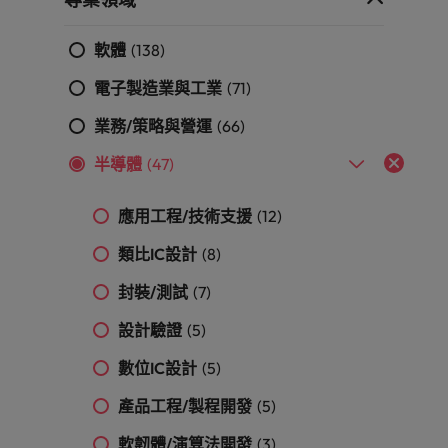
「冒充者綜合症」
在臺灣知名的頂
加拿大
理密碼
葡萄牙
臺
和組織，
尖企業與熱門軟
因為您的角色持
供應鏈、物流及採購
灣
進而幫助
新加坡
體職缺，展開下
智利
新加坡
續發揮影響力，
軟體
(138)
團
他們創造
招募建議
一段精彩的職
事情變得更好、
韓國
隊
和分享引
從AI到Z世代：新世代的五大招募挑
涯。
電子製造業與工業
(71)
更順利、更高
中國大陸
韓國
人入勝的
的
戰與攻略守則
效。
西班牙
故事。
故
業務/策略與營運
(66)
法國
西班牙
事，
瑞士
半導體
(47)
加
德國
瑞士
入
臺灣
應用工程/技術支援
(12)
我
香港
臺灣
加入我們
泰國
們
類比IC設計
(8)
印度
泰國
讓
人永遠是企業的核心，也是Robert
荷蘭
職
Walters與眾不同之處，了解更多關於
封裝/測試
(7)
印尼
荷蘭
涯
臺灣團隊的故事，加入我們讓職涯更進
中東
設計驗證
(5)
更
一步。
愛爾蘭
中東
英國
進
數位IC設計
(5)
探索更多
一
美國
義大利
英國
步。
產品工程/製程開發
(5)
越南
日本
美國
軟韌體/演算法開發
(3)