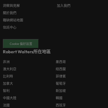
洞察與見解
加入我們
關於我們
職缺網站地圖
信託中心
Cookie 偏好設置
Robert Walters所在地區
非洲
墨西哥
澳大利亞
紐西蘭
比利時
菲律賓
加拿大
葡萄牙
智利
新加坡
中國大陸
韓國
法國
西班牙