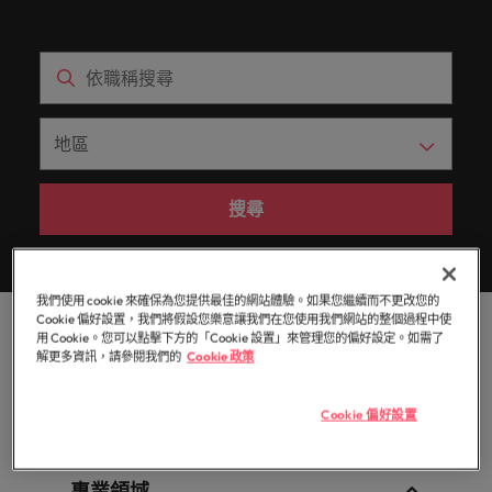
白，每個
提交履歷
消費性電子與工業
Walters
的辦公
聯繫我們
域。
招募趨
資報告與
招募服務
Walters內
德國
好的自己。
的
前往
讓我們的
探索更多
機會的背
臺灣提供
室。
勢。
市場招募
真正具有國際視野並深耕在地市場的招募機構，我們
我們明白，每個機會的背後都是改變人們生活的可能
部發起的
Robert
核
團隊與您
後都是改
白皮書
的各種客
香港
趨勢分
多元共融
服務臺灣市場超過 10 年，並在臺北設有完善的辦公
性。
推薦朋友
Walters集
醫療健康
專業招募服務
臺灣高階主管職務招募
心，
資訊科技與數
行銷
攜手開啟
變人們生
聯繫我們
析。
製化服務
政策，了
團官網以
室。
與獵頭服務
也
位轉型
職涯的下
活的可能
印度
探索更多
解我們如
與資源。
取得相關
展開一段新的旅
是
職涯建議
一個精彩
性。
薪資調查
人力資源
何推動更
聯繫我們
資訊。
程，在臺灣廣為
應對瞬息萬變的
印尼
Robert
篇章。
探索更多
委外招募
為多元且
人知的品牌與企
未來與局勢、轉
Walters
探索更多
我們的故事
互相尊重
業故事中扮演關
型與變革的領路
招募建議
愛爾蘭
與
辦公室
資訊科技與數位轉型
瀏覽全部
的工作場
鍵角色。
搜尋
人。
招募外包整合服務
職涯建議
眾
域。
職缺
義大利
精彩案例
六招減緩工作壓力
不
臺灣
薪資調查
人才策略建議
行銷
業務
半導體
同
日本
合作夥伴
之
其他地區
我們使用 cookie 來確保為您提供最佳的網站體驗。如果您繼續而不更改您的
各領域的業務專
參與最新的科技
關係
多元共融
招募市場情資報告
人才發展策略建議
馬來西亞
Cookie 偏好設置，我們將假設您樂意讓我們在您使用我們網站的整個過程中使
處，
業與角色不盡相
和臺灣最尖端的
業務
職涯建議
篩選結果：
用 Cookie。您可以點擊下方的「Cookie 設置」來管理您的偏好設定。如需了
招募建議
我們的合
了
同，讓我們為您
專案，讓您的職
非洲
墨西哥
解更多資訊，請參閱我們的
Cookie 政策
打造令人驚艷的個人品牌簡介
墨西哥
企業在臺的接班挑戰與解析
作夥伴關
尋找最適合的那
涯更上層樓。
解
投資者資訊
你有 1 個搜尋結果
係旨在強
半導體
一個。
更
澳大利亞
紐西蘭
紐西蘭
Cookie 偏好設置
化使命，
多
地區
職涯建議
表明我們
合作夥伴關係
招募建議
菲律賓
比利時
菲律賓
關
軟體
供應鏈、物流
軟體
感覺工作時像個騙子？ ——如何應對
重視且真
從衝突到共融：破解跨世代職場的管
於
及採購
正了解人
專業領域
葡萄牙