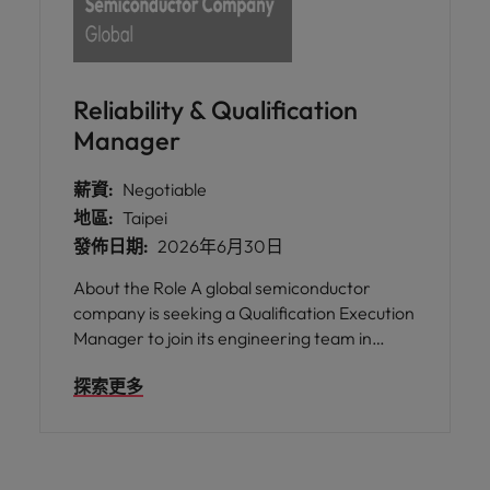
Reliability & Qualification
Manager
薪資:
Negotiable
地區:
Taipei
發佈日期:
2026年6月30日
About the Role A global semiconductor
company is seeking a Qualification Execution
Manager to join its engineering team in
Taipei. In this role, you will lead product
探索更多
qualification activities and reliability
execution for new product introductions,
working closely with engineering teams,
manufacturing partners, and external
vendors to ensure products meet quality and