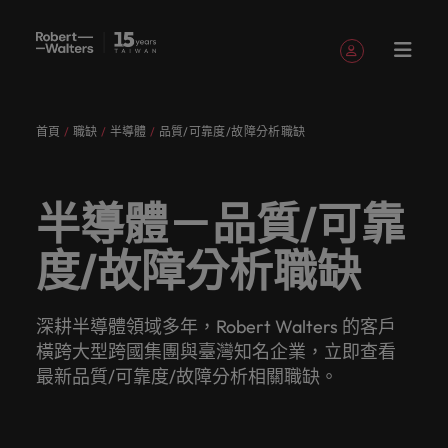
註冊帳號
個人資料
首頁
職缺
半導體
品質/可靠度/故障分析職缺
English
職缺
求職者
服務項目
洞察與見
關於
聯繫我們
會計與財務
職涯建議
招募服務
白皮書
我們的故
辦公室
委外招募
其他地區
提交履歷
職涯建議
精彩案例
消費性電子與
人才策略
Chinese
提交履歷
提交履歷
提交履歷
提交履歷
提交履歷
提交履歷
填寫招募需求
填寫招募需求
填寫招募需求
填寫招募需求
填寫招募需求
填寫招募需求
解
Robert
事
工業
建議
登入帳號
我的申請
職缺
人，不應該只是
讓我們用
獲取最新
讓我們聆
引導您向
了解更多
我們各領
讓我們攜
我們為企
真正具有
專業招募
臺灣
招募外包
非洲
Walters
半導體－品質/可靠
數字或代號！挖
專業的見
的專家研
聽您的故
前邁進的
關於我們
認識我
在快速變遷的此
服務
整合服務
域的專業
手重新定
業量身打
無論是招
國際視野
招募市場
加
臺灣
我們各領域的專業顧問會用心聆聽您的理想與抱負，
掘您的全部潛
解與洞
究、報告
事，並與
職涯指
與客戶、
追蹤我們
已收藏的職缺與通知
們，了解
澳大利亞
刻，加入具備前
情資報告
顧問會用
義職業發
造招募解
募或求職
並深耕在
求職者
入
並與臺灣知名企業、機構分享您的職涯故事。
力，在職場的舞
察，成就
與市場洞
您攜手開
南。
求職者攜
度/故障分析職缺
臺灣高階
更多
瞻性且為您提供
心聆聽您
展、改變
決方案，
需求，您
在Robert
地市場的
讓我們攜手重新定義職業發展、改變生活軌跡，以實
我
台中盡情發揮。
您的職涯
察。
比利時
啟職涯的
手共創的
主管職務
Robert
舞台的組織與機
人才發展
登出
的理想與
生活軌
以其快
需要的最
Walters
招募機
現您的職涯理想與抱負。
們
讓我們的團隊與您攜手開啟職涯的下一個精彩篇章。
故事。
下一個精
精彩故
招募與獵
Walters的
構，一展抱負。
服務項目
策略建議
加拿大
抱負，並
跡，以實
速、有效
新市場情
臺灣，招
構，我們
采篇章
事。
頭服務
過去、現
我們為企業量身打造招募解決方案，以其快速、有效
招募建議
薪資調查
深耕半導體領域多年，Robert Walters 的客戶
探索更多
瀏覽全部職缺
人
與臺灣知
現您的職
深受臺灣
報、趨勢
募絕不僅
服務臺灣
在與未
深受臺灣頂尖企業信賴。瀏覽由Robert Walters臺灣
醫療健康
人力資源
智利
橫跨大型跨國集團與臺灣知名企業，立即查看
洞察與見解
永
讓我們的
來。
Robert
名企業、
涯理想與
頂尖企業
與靈感都
是一份工
市場超過
推薦朋友
薪資調查
提供的各種客製化服務與資源。
無論是招募或求職需求，您需要的最新市場情報、趨
最新品質/可靠度/故障分析相關職缺。
遠
資源和建
Walters薪
探索醫療與健康
被賦予一個重要
機構分享
抱負。
信賴。瀏
在Robert
作。
10 年，
中國大陸
職涯建議
會計與財務
勢與靈感都在Robert Walters臺灣。
是
推薦朋友
議，幫您
評估您的
資調查提
領域的全新篇
的使命的人資專
關於Robert Walters臺灣
您的職涯
覽由
Walters
並在臺北
探索更多
多元共融
投資者資
並獲得獎
打造最佳
薪資，並
供最全面
企
探索更多
我們明
章。
家－始終致力於
法國
故事。
Robert
臺灣。
設有完善
訊
探索更多
勵
工作場
探索產業
的業界薪
由Robert
協助他人成為最
業
在Robert Walters臺灣，招募絕不僅是一份工作。