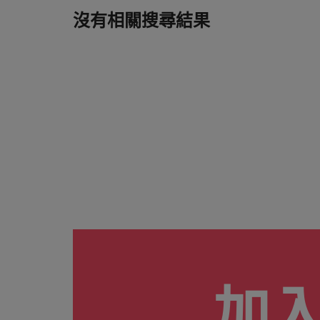
供應鏈、物流及採購
沒有相關搜尋結果
中國大陸
招募建議
法國
從衝突到共融：破解跨世代職場
德國
職涯建議
感覺工作時像個騙子？ ——如
香港
加入我們
印度
人永遠是企業的核心，也是Robert
招募建議
Walters與眾不同之處，了解更多關於
印尼
從AI到Z世代：新世代的五大
臺灣團隊的故事，加入我們讓職涯更進
一步。
愛爾蘭
探索更多
義大利
日本
加
馬來西亞