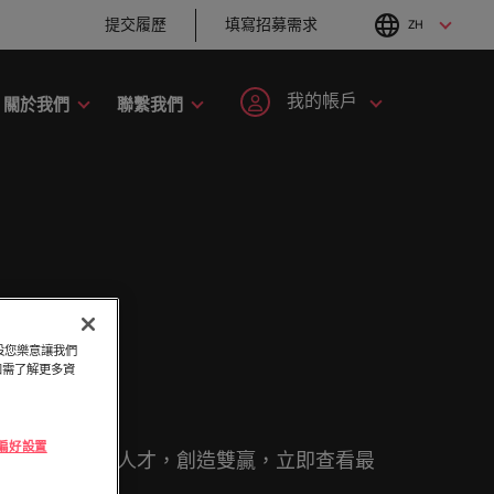
提交履歷
填寫招募需求
ZH
English
Chinese
我的帳戶
關於我們
聯繫我們
職涯建議
招募建議
工業
人才策略建議
註冊帳號
個人資料
六招減緩工作壓力
企業在臺的接班挑
手開啟職
者攜手共
刻，加入具備前瞻性且為您提供舞台的組
尼
招募市場情資報告
韓國
戰與解析
抱負。
登入帳號
我的申請
爾蘭
人才發展策略建議
西班牙
職涯建議
招募建議
最全面的業
大利
瑞士
追蹤我們
已收藏的職缺與通知
趨勢。
。
以取得相關
的使命的人資專家－始終致力於協助他人
打造令人驚艷的個
從衝突到共融：破
缺
加入我們
本
臺灣
。
化服務與資源。
假設您樂意讓我們
人品牌簡介
解跨世代職場的管
登出
。如需了解更多資
理密碼
來西亞
泰國
人永遠是企業的核心，也是
Robert Walters與眾不同之
西哥
荷蘭
職涯建議
招募建議
處，了解更多關於臺灣團隊的
程，在臺灣廣為人知的品牌與企業故事中
e 偏好設置
串聯優質企業與專業人才，創造雙贏，立即查看最
感覺工作時像個騙
從AI到Z世代：新世
故事，加入我們讓職涯更進一
西蘭
中東
子？ ——如何應對
代的五大招募挑戰
步。