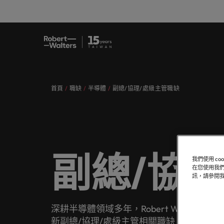
職缺
求職者
服務項目
洞察與見解
關於Robert Walters臺灣
聯繫我們
會計與
職涯建
招募服
白皮書
我們的
辦公室
提交履歷
提交履歷
提交履歷
提交履歷
提交履歷
提交履歷
填寫招募需求
填寫招募需求
填寫招募需求
填寫招募需求
填寫招募需求
填寫招募需求
首頁
職缺
半導體
副總/協理/處級主管職缺
職缺
人，不
讓我們
獲取最
認識我們，
我們各領域的專業顧問會用心聆聽您
讓我們攜手重新定義職業發展、改變
我們為企業量身打造招募解決方案，
無論是招募或求職需求，您需要的最
在Robert Walters臺灣，招募絕不僅
真正具有國際視野並深耕在地市場的
專業招
臺灣
的舞台
涯故事
去、現
的理想與抱負，並與臺灣知名企業、
生活軌跡，以實現您的職涯理想與抱
以其快速、有效深受臺灣頂尖企業信
新市場情報、趨勢與靈感都在Robert
是一份工作。
招募機構，我們服務臺灣市場超過
我們各領域的專業顧問會用心聆聽您的理想與抱負，並與
臺灣高
招募建
機構分享您的職涯故事。
負。
賴。瀏覽由Robert Walters臺灣提供
Walters臺灣。
10 年，並在臺北設有完善的辦公
求職者
我們明白，每個機會的背後都是改變
醫療健
推薦朋
多元共
的各種客製化服務與資源。
室。
讓我們攜手重新定義職業發展、改變生活軌跡，以實現您
讓我們的團隊與您攜手開啟職涯的下一個精彩篇章。
讓我們
讓我們的團隊與您攜手開啟職涯的下
探索更多
探索更多
人們生活的可能性。
探索醫
推薦朋
場域。
由Robe
服務項目
一個精彩篇章。
探索更多
聯繫我們
副總/協
探索更多
瀏覽全部職缺
策，了
我們為企業量身打造招募解決方案，以其快速、有效深受臺灣頂
探索更多
我們使用 c
重的工
在您使用我們
瀏覽全部職缺
洞察與見解
訊，請參閱
探索更多
職涯建議
資訊科
會計與財務
無論是招募或求職需求，您需要的最新市場情報、趨勢與靈感都在R
合作夥
應對瞬
關於Robert Walters臺灣
探索更多
深耕半導體領域多年，Robert Walt
招募服務
我們的
提交履歷
消費性電子與工業
新副總/協理/處級主管相關職缺。
我們重
在Robert Walters臺灣，招募絕不僅是一份工作。