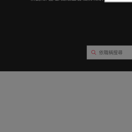
聯繫我們
專業招募服務
他們創
業務
白皮書
真正具有國際視野並深耕在地市場的招募機構，我們服務臺灣
我們明白，每個機會的背後都是改變人們生活的可能性。
推薦朋友
醫療健康
各領域
委外招募
聯繫我們
探索更多
合的那
職涯建議
薪資調查
人力資源
招募外包整合服務
辦公室
軟體
我們的故事
招募建議
資訊科技與數位轉型
人才策略建議
在臺灣
臺灣
的職涯
精彩案例
招募市場情資報告
薪資調查
職涯建議
行銷
其他地區
六招減緩工作壓力
多元共融
非洲
業務
澳大利亞
投資者資訊
招募建議
半導體
企業在臺的接班挑戰與解析
比利時
合作夥伴關係
軟體
職涯建議
加拿大
打造令人驚艷的個人品牌簡介
智利