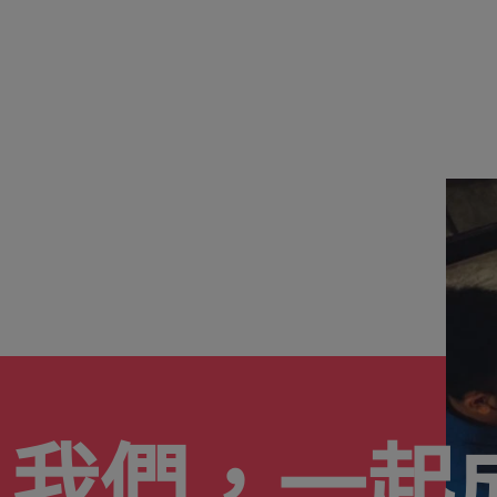
韓國
西班牙
的管理密碼
瑞士
何應對「冒充者綜合症」
臺灣
泰國
荷蘭
招募挑戰與攻略守則
中東
英國
美國
入我們，一起
越南