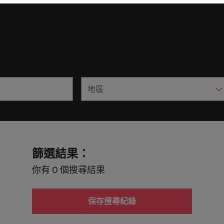
造和分享引人入勝的故事。
臺灣高階主管職務招募與獵
德國
菲
半導體
市場超過 10 年，並在臺北設有完善的辦公室。
香港
葡
的業務專業與角色不盡相同，讓我們為您尋找最適
參與最新的科技
一個。
樓。
印度
新
供應鏈、物流
知名的頂尖企業與熱門軟體職缺，展開下一段精彩
因為您的角色持
。
更高效。
人才發展策略建議
墨西哥
篩選結果：
紐西蘭
你有 0 個搜尋結果
菲律賓
保存搜尋紀錄
葡萄牙
新加坡