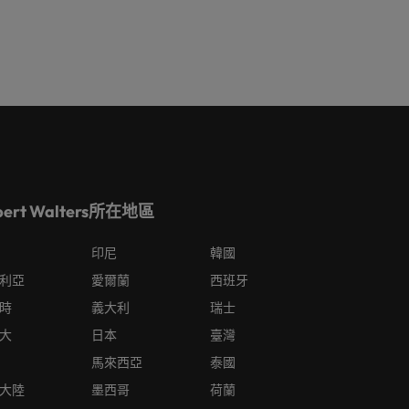
bert Walters所在地區
印尼
韓國
利亞
愛爾蘭
西班牙
時
義大利
瑞士
大
日本
臺灣
馬來西亞
泰國
大陸
墨西哥
荷蘭