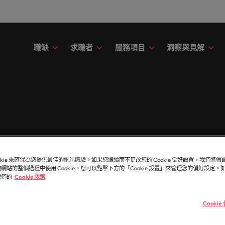
職缺
求職者
服務項目
洞察與見解
財務
議
務
故事
委外招募
其他地區
提交履歷
職涯建議
精彩案例
消費性電子與
應該只是數字或代號！挖掘您的全部潛力，在職場
用專業的見解與洞察，成就您的職
新的專家研究、報告與市場洞察。
了解更多Robert Walters的過
讓我們聆聽您的故事，並與您攜
引導您向前邁進的職涯指南。
了解更多關於我們與客戶、求職
在快速變遷的此
募服務
招募外包整合服務
非洲
印
中盡情發揮。
。
在與未來。
涯的下一個精采篇章
創的精彩故事。
織與機構，一展
臺灣知名企業、機構分享您的職涯故事。
階主管職務招募與獵頭服務
澳大利亞
愛
議
薪資調查
康
友
融
薪資調查
投資者資訊
人力資源
的職涯理想與抱負。
的資源和建議，幫您打造最佳工作
Robert Walters薪資調查提供
比利時
義
療與健康領域的全新篇章。
友並獲得獎勵
rt Walters內部發起的多元共融政
評估您的薪資，並探索產業招募
界薪資報告與市場招募趨勢分析
前往Robert Walters集團官網
被賦予一個重要
理/處級主管職
加拿大
日
解我們如何推動更為多元且互相尊
資訊。
成為最好的自己
尖企業信賴。瀏覽由Robert Walters臺灣提供的各種客製
ookie 來確保為您提供最佳的網站體驗。如果您繼續而不更改您的 Cookie 偏好設置，我們將
作場域。
網站的整個過程中使用 Cookie。您可以點擊下方的「Cookie 設置」來管理您的偏好設定
智利
馬
我們的
Cookie 政策
技與數位轉型
行銷
obert Walters臺灣。
伴關係
中國大陸
墨
息萬變的未來與局勢、轉型與變革的領路人。
展開一段新的旅
Cooki
ers 的客戶橫跨大型跨國集團與台灣知名企業。我們致力於
合作夥伴關係旨在強化使命，表明
扮演關鍵角色。
法國
紐
視且真正了解人和組織，進而幫助