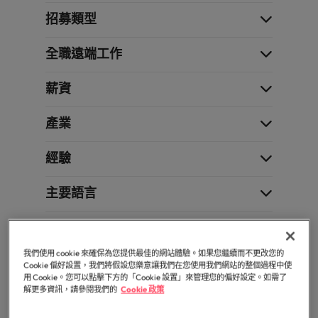
「冒充者綜合症」
在臺灣知名的頂
加拿大
理密碼
葡萄牙
臺
和組織，
尖企業與熱門軟
招募類型
因為您的角色持
供應鏈、物流及採購
灣
進而幫助
新加坡
體職缺，展開下
智利
新加坡
續發揮影響力，
團
他們創造
招募建議
一段精彩的職
事情變得更好、
全職遠端工作
韓國
隊
和分享引
從AI到Z世代：新世代的五大招募挑
涯。
更順利、更高
中國大陸
韓國
人入勝的
的
戰與攻略守則
效。
西班牙
故事。
薪資
故
法國
西班牙
事，
瑞士
加
產業
德國
瑞士
入
臺灣
我
香港
臺灣
經驗
加入我們
泰國
們
印度
泰國
讓
人永遠是企業的核心，也是Robert
主要語言
荷蘭
職
Walters與眾不同之處，了解更多關於
印尼
荷蘭
涯
臺灣團隊的故事，加入我們讓職涯更進
中東
第二語言
更
一步。
愛爾蘭
中東
英國
進
我們使用 cookie 來確保為您提供最佳的網站體驗。如果您繼續而不更改您的
探索更多
Cookie 偏好設置，我們將假設您樂意讓我們在您使用我們網站的整個過程中使
一
美國
義大利
英國
用 Cookie。您可以點擊下方的「Cookie 設置」來管理您的偏好設定。如需了
保存搜尋紀錄
步。
解更多資訊，請參閱我們的
Cookie 政策
越南
日本
美國