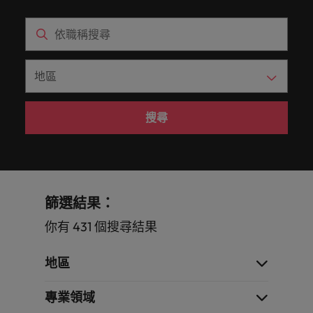
白，每個
提交履歷
消費性電子與工業
Walters
的辦公
聯繫我們
域。
招募趨
資報告與
招募服務
Walters內
德國
好的自己。
的
前往
讓我們的
探索更多
機會的背
臺灣提供
室。
勢。
市場招募
真正具有國際視野並深耕在地市場的招募機構，我們
我們明白，每個機會的背後都是改變人們生活的可能
部發起的
Robert
核
團隊與您
後都是改
白皮書
的各種客
香港
趨勢分
多元共融
服務臺灣市場超過 10 年，並在臺北設有完善的辦公
性。
推薦朋友
Walters集
醫療健康
專業招募服務
臺灣高階主管職務招募
心，
資訊科技與數
行銷
攜手開啟
變人們生
聯繫我們
析。
製化服務
政策，了
團官網以
室。
與獵頭服務
也
位轉型
職涯的下
活的可能
印度
探索更多
解我們如
與資源。
取得相關
展開一段新的旅
是
職涯建議
一個精彩
性。
薪資調查
人力資源
何推動更
聯繫我們
資訊。
程，在臺灣廣為
應對瞬息萬變的
印尼
Robert
篇章。
探索更多
委外招募
為多元且
人知的品牌與企
未來與局勢、轉
Walters
探索更多
我們的故事
互相尊重
搜尋
業故事中扮演關
型與變革的領路
招募建議
愛爾蘭
與
辦公室
資訊科技與數位轉型
瀏覽全部
的工作場
鍵角色。
人。
招募外包整合服務
職涯建議
眾
域。
職缺
義大利
精彩案例
六招減緩工作壓力
不
臺灣
薪資調查
人才策略建議
行銷
業務
半導體
同
日本
合作夥伴
之
其他地區
各領域的業務專
參與最新的科技
關係
多元共融
招募市場情資報告
人才發展策略建議
篩選結果：
馬來西亞
處，
業與角色不盡相
和臺灣最尖端的
業務
職涯建議
招募建議
我們的合
了
同，讓我們為您
專案，讓您的職
非洲
你有 431 個搜尋結果
墨西哥
打造令人驚艷的個人品牌簡介
墨西哥
企業在臺的接班挑戰與解析
作夥伴關
尋找最適合的那
涯更上層樓。
解
投資者資訊
係旨在強
半導體
一個。
更
澳大利亞
紐西蘭
紐西蘭
地區
化使命，
多
職涯建議
表明我們
合作夥伴關係
招募建議
菲律賓
比利時
菲律賓
關
軟體
供應鏈、物流
軟體
感覺工作時像個騙子？ ——如何應對
重視且真
專業領域
從衝突到共融：破解跨世代職場的管
於
及採購
正了解人
葡萄牙