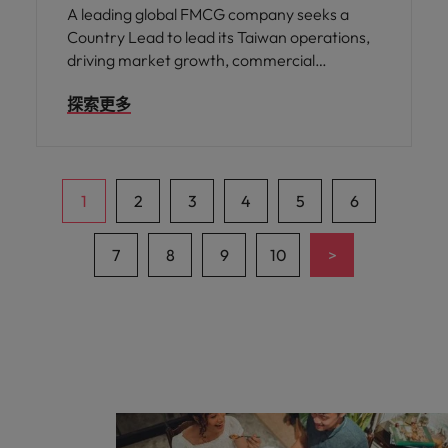
A leading global FMCG company seeks a
Country Lead to lead its Taiwan operations,
driving market growth, commercial
performance, and long-term business
探索更多
expansion.
1
2
3
4
5
6
>
7
8
9
10