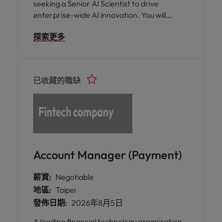
seeking a Senior AI Scientist to drive
enterprise-wide AI innovation. You will
develop and deploy AI solutions across
探索更多
Machine Learning, Generative AI, Agentic
AI, Computer Vision, and MLOps, partnering
with business and technology teams to solve
challenges. This role offers exposure to
已收藏的職缺
large-scale data, production AI systems, and
cutting-edge technologies within a stable
organisation that values innovation,
collaboration, and long-term growth.
Account Manager (Payment)
薪資:
Negotiable
地區:
Taipei
發佈日期:
2026年8月5日
A leading financial technology organisation