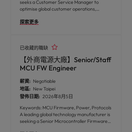
seeks a Customer Service Manager to
optimise global customer operations,
enhance customer satisfaction, and drive
探索更多
business growth across Taipei and
Kaoshiung.
已收藏的職缺
【外商電源大廠】Senior/Staff
MCU FW Engineer
薪資:
Negotiable
地區:
New Taipei
發佈日期:
2026年8月5日
Keywords: MCU Firmware, Power, Protocols
A leading global technology manufacturer is
seeking a Senior Microcontroller Firmware
Engineer to join their talented team in