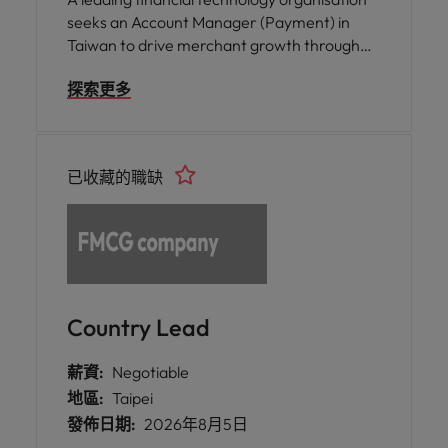
seeks an Account Manager (Payment) in
Taiwan to drive merchant growth through
strategic marketing initiatives and digital
探索更多
payment innovation.
已收藏的職缺
Country Lead
薪資:
Negotiable
地區:
Taipei
發佈日期:
2026年8月5日