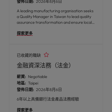
發佈日期:
2026年8月6日
A leading manufacturing organisation seeks
a Quality Manager in Taiwan to lead quality
assurance transformation and ensure locally
sourced products meet global quality and
探索更多
regulatory standards.
已收藏的職缺
金融資深法務（法金）
薪資:
Negotiable
地區:
Taipei
發佈日期:
2026年8月6日
6年以上具備銀行法金產品法務經驗
探索更多