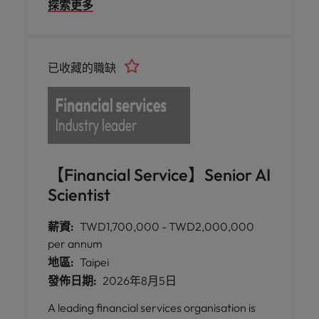
探索更多
Taiwan.
已收藏的職缺
【Financial Service】Senior AI
Scientist
薪資:
TWD1,700,000 - TWD2,000,000
per annum
地區:
Taipei
發佈日期:
2026年8月5日
A leading financial services organisation is