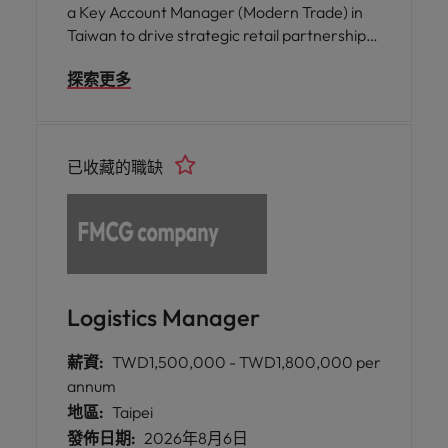
a Key Account Manager (Modern Trade) in
Taiwan to drive strategic retail partnerships
and accelerate commercial growth.
探索更多
已收藏的職缺
Logistics Manager
薪資:
TWD1,500,000 - TWD1,800,000 per
annum
地區:
Taipei
發佈日期:
2026年8月6日