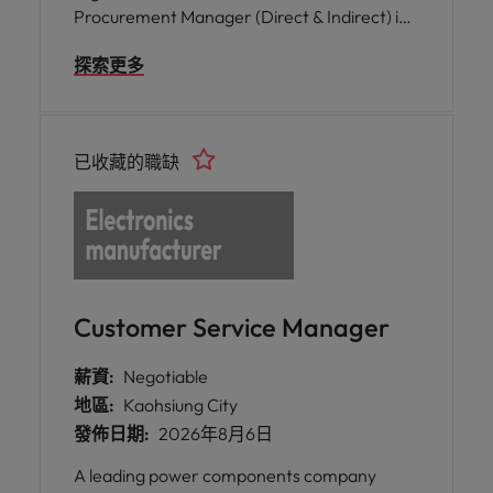
Procurement Manager (Direct & Indirect) in
Taiwan to drive strategic sourcing, optimise
探索更多
procurement, and deliver business value.
已收藏的職缺
Customer Service Manager
薪資:
Negotiable
地區:
Kaohsiung City
發佈日期:
2026年8月6日
A leading power components company