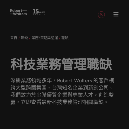
註冊帳號
個人資料
首頁
職缺
業務/策略與營運
職缺
English
職缺
求職者
服務項目
洞察與見
關於
聯繫我們
會計與財務
職涯建議
招募服務
白皮書
我們的故
辦公室
委外招募
其他地區
提交履歷
職涯建議
精彩案例
消費性電子與
人才策略
Chinese
提交履歷
提交履歷
提交履歷
提交履歷
提交履歷
提交履歷
填寫招募需求
填寫招募需求
填寫招募需求
填寫招募需求
填寫招募需求
填寫招募需求
解
Robert
事
工業
建議
登入帳號
我的申請
職缺
人，不應該只是
讓我們用
獲取最新
讓我們聆
引導您向
了解更多
我們各領
讓我們攜
我們為企
真正具有
專業招募
臺灣
招募外包
非洲
Walters
科技業務管理職缺
數字或代號！挖
專業的見
的專家研
聽您的故
前邁進的
關於我們
認識我
在快速變遷的此
服務
整合服務
域的專業
手重新定
業量身打
無論是招
國際視野
招募市場
加
臺灣
我們各領域的專業顧問會用心聆聽您的理想與抱負，
掘您的全部潛
解與洞
究、報告
事，並與
職涯指
與客戶、
追蹤我們
已收藏的職缺與通知
們，了解
澳大利亞
刻，加入具備前
情資報告
顧問會用
義職業發
造招募解
募或求職
並深耕在
求職者
入
並與臺灣知名企業、機構分享您的職涯故事。
力，在職場的舞
察，成就
與市場洞
您攜手開
南。
求職者攜
臺灣高階
更多
瞻性且為您提供
心聆聽您
展、改變
決方案，
需求，您
在Robert
地市場的
讓我們攜手重新定義職業發展、改變生活軌跡，以實
我
台中盡情發揮。
您的職涯
察。
比利時
啟職涯的
手共創的
主管職務
Robert
舞台的組織與機
人才發展
深耕業務領域多年，Robert Walters 的客戶橫
登出
的理想與
生活軌
以其快
需要的最
Walters
招募機
現您的職涯理想與抱負。
們
讓我們的團隊與您攜手開啟職涯的下一個精彩篇章。
故事。
下一個精
精彩故
招募與獵
Walters的
構，一展抱負。
服務項目
策略建議
跨大型跨國集團、台灣知名企業到新創公司。
加拿大
抱負，並
跡，以實
速、有效
新市場情
臺灣，招
構，我們
采篇章
事。
頭服務
過去、現
我們為企業量身打造招募解決方案，以其快速、有效
招募建議
薪資調查
我們致力於串聯優質企業與專業人才，創造雙
探索更多
瀏覽全部職缺
人
與臺灣知
現您的職
深受臺灣
報、趨勢
募絕不僅
服務臺灣
在與未
深受臺灣頂尖企業信賴。瀏覽由Robert Walters臺灣
醫療健康
人力資源
智利
洞察與見解
贏，立即查看最新科技業務管理相關職缺。
永
讓我們的
來。
Robert
名企業、
涯理想與
頂尖企業
與靈感都
是一份工
市場超過
推薦朋友
薪資調查
提供的各種客製化服務與資源。
無論是招募或求職需求，您需要的最新市場情報、趨
遠
資源和建
Walters薪
探索醫療與健康
被賦予一個重要
機構分享
抱負。
信賴。瀏
在Robert
作。
10 年，
中國大陸
職涯建議
會計與財務
勢與靈感都在Robert Walters臺灣。
是
推薦朋友
議，幫您
評估您的
資調查提
領域的全新篇
的使命的人資專
關於Robert Walters臺灣
您的職涯
覽由
Walters
並在臺北
探索更多
多元共融
投資者資
並獲得獎
打造最佳
薪資，並
供最全面
企
探索更多
我們明
章。
家－始終致力於
法國
故事。
Robert
臺灣。
設有完善
訊
探索更多
勵
工作場
探索產業
的業界薪
由Robert
協助他人成為最
業
在Robert Walters臺灣，招募絕不僅是一份工作。