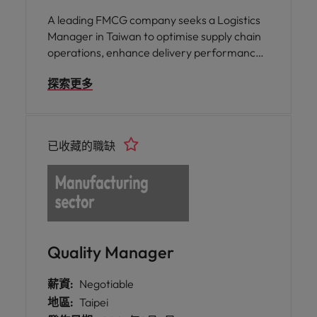
A leading FMCG company seeks a Logistics
Manager in Taiwan to optimise supply chain
operations, enhance delivery performance,
and drive operational excellence to support
探索更多
business growth and customer satisfaction.
已收藏的職缺
Quality Manager
薪資:
Negotiable
地區:
Taipei