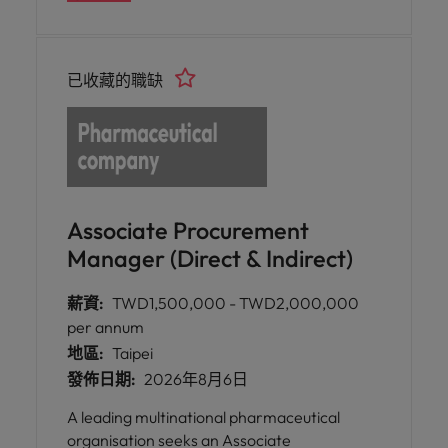
已收藏的職缺
Associate Procurement
Manager (Direct & Indirect)
薪資:
TWD1,500,000 - TWD2,000,000
per annum
地區:
Taipei
發佈日期:
2026年8月6日
A leading multinational pharmaceutical
organisation seeks an Associate