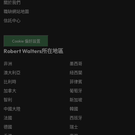
關於我們
職缺網站地圖
信託中心
Cookie 偏好設置
Robert Walters所在地區
非洲
墨西哥
澳大利亞
紐西蘭
比利時
菲律賓
加拿大
葡萄牙
智利
新加坡
中國大陸
韓國
法國
西班牙
德國
瑞士