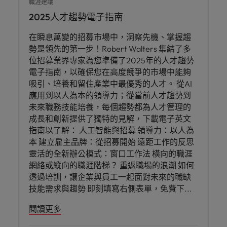
職涯建議
2025人才趨勢電子指南
在瞬息萬變的招募市場中，洞察先機、掌握趨
勢是領先的第一步！Robert Walters 集結了多
位招募業界專家為您準備了2025年的人才趨勢
電子指南，以確保您在高度競爭的市場中能夠
吸引、培養和留住產業中最優秀的人才。 從AI
應用到以人為本的領導力；從當前人才趨勢到
未來職務技能培養，每個趨勢都為人才管理的
成長和創新提供了獨特的見解，下載電子英文
指南以了解： 人工智能與招募 領導力：以人為
本 建立雇主品牌：從招募開始 遠距工作的反思
靈活的全新辦公模式：窗口工作法 橫向的職涯
網絡或縱向的職涯階梯？ 重返職場的浪潮 如何
透過培訓，讓企業與員工一起面對未來的職缺
技能需求與趨勢 即刻填寫右側表單，免費下
閱讀更多