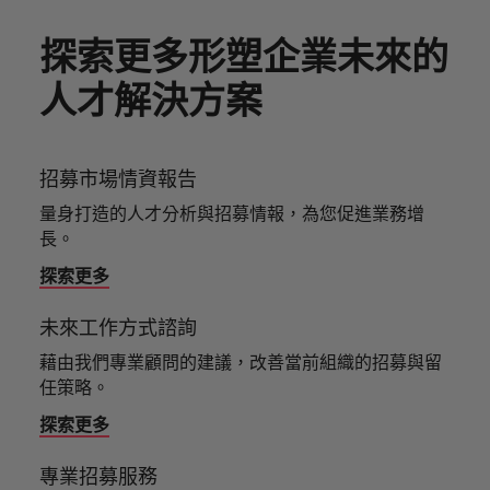
白，每個
提交履歷
消費性電子與工業
Walters
的辦公
聯繫我們
域。
招募趨
資報告與
招募服務
Walters內
德國
好的自己。
的
前往
讓我們的
探索更多
機會的背
臺灣提供
室。
勢。
市場招募
真正具有國際視野並深耕在地市場的招募機構，我們
我們明白，每個機會的背後都是改變人們生活的可能
部發起的
探索更多形塑企業未來的
Robert
核
團隊與您
後都是改
白皮書
的各種客
香港
趨勢分
多元共融
服務臺灣市場超過 10 年，並在臺北設有完善的辦公
性。
推薦朋友
Walters集
醫療健康
專業招募服務
臺灣高階主管職務招募
心，
資訊科技與數
行銷
攜手開啟
變人們生
聯繫我們
析。
製化服務
人才解決方案
政策，了
團官網以
室。
與獵頭服務
也
位轉型
職涯的下
活的可能
印度
探索更多
解我們如
與資源。
取得相關
展開一段新的旅
是
職涯建議
一個精彩
性。
薪資調查
人力資源
何推動更
聯繫我們
資訊。
程，在臺灣廣為
應對瞬息萬變的
印尼
Robert
篇章。
探索更多
委外招募
為多元且
人知的品牌與企
未來與局勢、轉
Walters
探索更多
招募市場情資報告
我們的故事
互相尊重
業故事中扮演關
型與變革的領路
招募建議
愛爾蘭
與
辦公室
資訊科技與數位轉型
瀏覽全部
的工作場
鍵角色。
人。
招募外包整合服務
量身打造的人才分析與招募情報，為您促進業務增
職涯建議
眾
域。
職缺
義大利
長。
精彩案例
六招減緩工作壓力
不
臺灣
薪資調查
人才策略建議
行銷
業務
半導體
同
探索更多
日本
合作夥伴
之
其他地區
各領域的業務專
參與最新的科技
關係
多元共融
招募市場情資報告
人才發展策略建議
馬來西亞
處，
未來工作方式諮詢
業與角色不盡相
和臺灣最尖端的
業務
職涯建議
招募建議
我們的合
了
同，讓我們為您
專案，讓您的職
非洲
墨西哥
打造令人驚艷的個人品牌簡介
墨西哥
藉由我們專業顧問的建議，改善當前組織的招募與留
企業在臺的接班挑戰與解析
作夥伴關
尋找最適合的那
涯更上層樓。
解
投資者資訊
任策略。
係旨在強
半導體
一個。
更
澳大利亞
紐西蘭
紐西蘭
化使命，
探索更多
多
職涯建議
表明我們
合作夥伴關係
招募建議
菲律賓
比利時
菲律賓
關
軟體
供應鏈、物流
軟體
感覺工作時像個騙子？ ——如何應對
重視且真
從衝突到共融：破解跨世代職場的管
專業招募服務
於
及採購
正了解人
葡萄牙