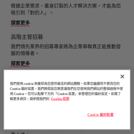
「冒充者綜合症」
在臺灣知名的頂
加拿大
理密碼
葡萄牙
臺
和組織，
根據企業需求，量身訂製的人才解決方案，才能為您
尖企業與熱門軟
因為您的角色持
供應鏈、物流及採購
灣
進而幫助
新加坡
吸引到「對的人」。
體職缺，展開下
智利
新加坡
續發揮影響力，
團
他們創造
招募建議
一段精彩的職
事情變得更好、
探索更多
韓國
隊
和分享引
從AI到Z世代：新世代的五大招募挑
涯。
更順利、更高
中國大陸
韓國
人入勝的
的
戰與攻略守則
效。
西班牙
高階主管招募
故事。
故
法國
西班牙
事，
我們領先業界的招募專家將為企業串聯真正能推動發
瑞士
加
德國
瑞士
展的領導者。
入
臺灣
探索更多
我
香港
臺灣
加入我們
泰國
們
招募外包整合服務 RPO
印度
泰國
讓
人永遠是企業的核心，也是Robert
荷蘭
我們使用 cookie 來確保為您提供最佳的網站體驗。如果您繼續而不更改您的
職
Walters與眾不同之處，了解更多關於
根據您的具體需求，打造更為靈活的招募外包解決方
Cookie 偏好設置，我們將假設您樂意讓我們在您使用我們網站的整個過程中使
印尼
荷蘭
涯
臺灣團隊的故事，加入我們讓職涯更進
中東
案。
用 Cookie。您可以點擊下方的「Cookie 設置」來管理您的偏好設定。如需了
更
解更多資訊，請參閱我們的
Cookie 政策
一步。
愛爾蘭
探索更多
中東
英國
進
探索更多
一
Cookie 偏好設置
美國
義大利
英國
正在招募嗎？
步。
填寫招募需求，讓我們為您串聯能實現企業願景的優
越南
日本
美國