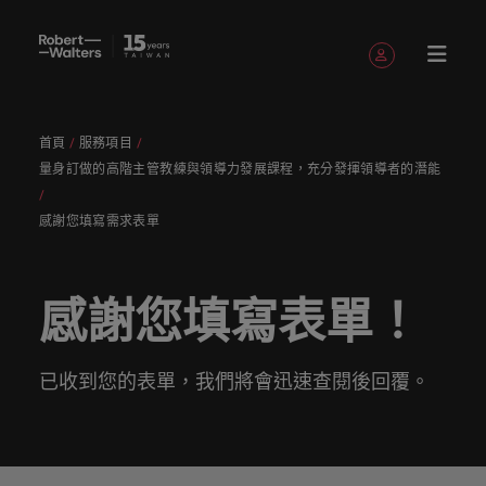
註冊帳號
個人資料
首頁
服務項目
English
職缺
求職者
服務項目
洞察與見
關於
聯繫我們
會計與財務
職涯建議
招募服務
白皮書
我們的故
辦公室
委外招募
其他地區
提交履歷
職涯建議
精彩案例
消費性電子與
人才策略
量身訂做的高階主管教練與領導力發展課程，充分發揮領導者的潛能
Chinese
提交履歷
提交履歷
提交履歷
提交履歷
提交履歷
提交履歷
填寫招募需求
填寫招募需求
填寫招募需求
填寫招募需求
填寫招募需求
填寫招募需求
解
Robert
事
工業
建議
登入帳號
我的申請
職缺
人，不應該只是
讓我們用
獲取最新
讓我們聆
引導您向
了解更多
我們各領
讓我們攜
我們為企
真正具有
專業招募
臺灣
招募外包
非洲
Walters
感謝您填寫需求表單
數字或代號！挖
專業的見
的專家研
聽您的故
前邁進的
關於我們
認識我
在快速變遷的此
服務
整合服務
域的專業
手重新定
業量身打
無論是招
國際視野
招募市場
加
臺灣
我們各領域的專業顧問會用心聆聽您的理想與抱負，
掘您的全部潛
解與洞
究、報告
事，並與
職涯指
與客戶、
追蹤我們
已收藏的職缺與通知
們，了解
澳大利亞
刻，加入具備前
情資報告
顧問會用
義職業發
造招募解
募或求職
並深耕在
求職者
入
並與臺灣知名企業、機構分享您的職涯故事。
力，在職場的舞
察，成就
與市場洞
您攜手開
南。
求職者攜
臺灣高階
更多
瞻性且為您提供
心聆聽您
展、改變
決方案，
需求，您
在Robert
地市場的
讓我們攜手重新定義職業發展、改變生活軌跡，以實
我
台中盡情發揮。
您的職涯
察。
比利時
啟職涯的
手共創的
主管職務
Robert
舞台的組織與機
人才發展
感謝您填寫表單！
登出
的理想與
生活軌
以其快
需要的最
Walters
招募機
現您的職涯理想與抱負。
們
讓我們的團隊與您攜手開啟職涯的下一個精彩篇章。
故事。
下一個精
精彩故
招募與獵
Walters的
構，一展抱負。
服務項目
策略建議
加拿大
抱負，並
跡，以實
速、有效
新市場情
臺灣，招
構，我們
采篇章
事。
頭服務
過去、現
我們為企業量身打造招募解決方案，以其快速、有效
招募建議
薪資調查
探索更多
瀏覽全部職缺
人
與臺灣知
現您的職
深受臺灣
報、趨勢
募絕不僅
服務臺灣
在與未
深受臺灣頂尖企業信賴。瀏覽由Robert Walters臺灣
醫療健康
人力資源
智利
已收到您的表單，我們將會迅速查閱後回覆。
洞察與見解
永
讓我們的
來。
Robert
名企業、
涯理想與
頂尖企業
與靈感都
是一份工
市場超過
推薦朋友
薪資調查
提供的各種客製化服務與資源。
無論是招募或求職需求，您需要的最新市場情報、趨
遠
資源和建
Walters薪
探索醫療與健康
被賦予一個重要
機構分享
抱負。
信賴。瀏
在Robert
作。
10 年，
中國大陸
職涯建議
會計與財務
勢與靈感都在Robert Walters臺灣。
是
推薦朋友
議，幫您
評估您的
資調查提
領域的全新篇
的使命的人資專
關於Robert Walters臺灣
您的職涯
覽由
Walters
並在臺北
探索更多
多元共融
投資者資
並獲得獎
打造最佳
薪資，並
供最全面
企
探索更多
我們明
章。
家－始終致力於
法國
故事。
Robert
臺灣。
設有完善
訊
探索更多
勵
工作場
探索產業
的業界薪
由Robert
協助他人成為最
業
在Robert Walters臺灣，招募絕不僅是一份工作。