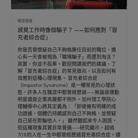
職涯建議
感覺工作時像個騙子？ ——如何應對「冒
充者綜合症」
你是否曾懷疑自己不夠格勝任目前的職位，擔
心有一天會被視為「職場騙子」而遭到淘汰？
其實，你並不孤單。歡迎閱讀我們的建議，了
解「冒充者綜合症」的常見徵兆，以及如何有
效應對這種心理現象。 冒充者綜合症
（Impostor Syndrome）是一種常見的心理狀
態，許多人在職涯中都曾經歷過——無論是運動
明星還是企業高層都不例外。加州理工學院心
理輔導中心將其定義為：「即使擁有明確的成
功證據，個體仍持續感到自己不夠格，並懷疑
自己是在欺騙他人。」 雖然聽起來令人困惑，
但這種現象其實非常普遍——研究顯示，超過
70%的人在一生中都曾經歷過冒充者綜合症。儘