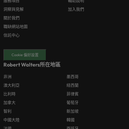
服務項目
輔助說明
洞察與見解
加入我們
關於我們
職缺網站地圖
信託中心
Cookie 偏好設置
Robert Walters所在地區
非洲
墨西哥
澳大利亞
紐西蘭
比利時
菲律賓
加拿大
葡萄牙
智利
新加坡
中國大陸
韓國
法國
西班牙