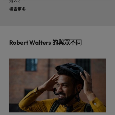
秀人才。
探
馬來西亞
越南
探索更多
索
更
多
Robert Walters 的與眾不同