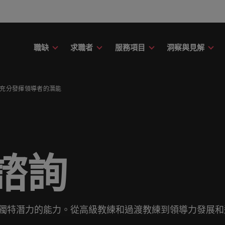
職缺
求職者
服務項目
洞察與見解
財務
議
務
故事
委外招募
其他地區
提交履歷
職涯建議
精彩案例
消費性電子與
充分發揮領導者的潛能
應該只是數字或代號！挖掘您的全部潛力，在職場
用專業的見解與洞察，成就您的職
新的專家研究、報告與市場洞察。
了解更多Robert Walters的過
讓我們聆聽您的故事，並與您攜
引導您向前邁進的職涯指南。
了解更多關於我們與客戶、求職
在快速變遷的此
募服務
招募外包整合服務
非洲
印
中盡情發揮。
。
在與未來。
涯的下一個精采篇章
創的精彩故事。
織與機構，一展
臺灣知名企業、機構分享您的職涯故事。
階主管職務招募與獵頭服務
澳大利亞
愛
議
薪資調查
康
友
融
薪資調查
投資者資訊
人力資源
的職涯理想與抱負。
的資源和建議，幫您打造最佳工作
Robert Walters薪資調查提供
比利時
義
療與健康領域的全新篇章。
友並獲得獎勵
rt Walters內部發起的多元共融政
評估您的薪資，並探索產業招募
界薪資報告與市場招募趨勢分析
前往Robert Walters集團官網
被賦予一個重要
諮詢
加拿大
日
解我們如何推動更為多元且互相尊
資訊。
成為最好的自己
尖企業信賴。瀏覽由Robert Walters臺灣提供的各種客製
作場域。
智利
馬
技與數位轉型
行銷
obert Walters臺灣。
伴關係
中國大陸
墨
息萬變的未來與局勢、轉型與變革的領路人。
展開一段新的旅
獨特潛力的能力。從高級教練和過渡教練到領導力發展和
合作夥伴關係旨在強化使命，表明
扮演關鍵角色。
法國
紐
視且真正了解人和組織，進而幫助