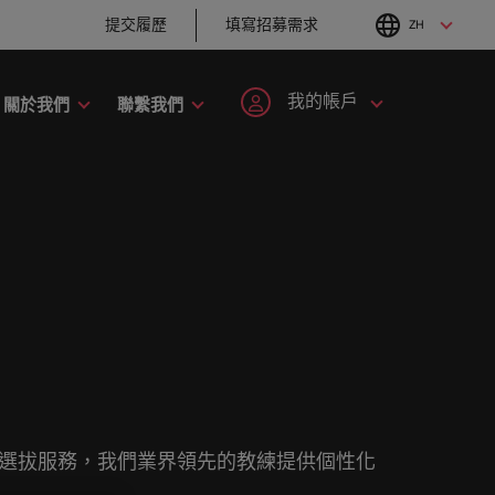
提交履歷
填寫招募需求
ZH
English
Chinese
我的帳戶
關於我們
聯繫我們
職涯建議
招募建議
工業
人才策略建議
註冊帳號
個人資料
六招減緩工作壓力
企業在臺的接班挑
手開啟職
者攜手共
刻，加入具備前瞻性且為您提供舞台的組
尼
招募市場情資報告
韓國
戰與解析
抱負。
登入帳號
我的申請
爾蘭
人才發展策略建議
西班牙
職涯建議
招募建議
最全面的業
大利
瑞士
追蹤我們
已收藏的職缺與通知
趨勢。
。
以取得相關
的使命的人資專家－始終致力於協助他人
打造令人驚艷的個
從衝突到共融：破
加入我們
本
臺灣
。
化服務與資源。
人品牌簡介
解跨世代職場的管
登出
理密碼
來西亞
泰國
人永遠是企業的核心，也是
Robert Walters與眾不同之
西哥
荷蘭
職涯建議
招募建議
處，了解更多關於臺灣團隊的
程，在臺灣廣為人知的品牌與企業故事中
選拔服務，我們業界領先的教練提供個性化
感覺工作時像個騙
從AI到Z世代：新世
故事，加入我們讓職涯更進一
西蘭
中東
子？ ——如何應對
代的五大招募挑戰
步。