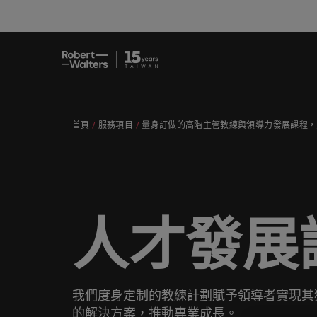
職缺
求職者
服務項目
洞察與見解
關於Robert Walters臺灣
聯繫我們
會計與
職涯建
招募服
白皮書
我們的
辦公室
提交履歷
提交履歷
提交履歷
提交履歷
提交履歷
提交履歷
填寫招募需求
填寫招募需求
填寫招募需求
填寫招募需求
填寫招募需求
填寫招募需求
首頁
服務項目
量身訂做的高階主管教練與領導力發展課程，
職缺
人，不
讓我們
獲取最
認識我們，
我們各領域的專業顧問會用心聆聽您
讓我們攜手重新定義職業發展、改變
我們為企業量身打造招募解決方案，
無論是招募或求職需求，您需要的最
在Robert Walters臺灣，招募絕不僅
真正具有國際視野並深耕在地市場的
專業招
臺灣
的舞台
涯故事
去、現
的理想與抱負，並與臺灣知名企業、
生活軌跡，以實現您的職涯理想與抱
以其快速、有效深受臺灣頂尖企業信
新市場情報、趨勢與靈感都在Robert
是一份工作。
招募機構，我們服務臺灣市場超過
我們各領域的專業顧問會用心聆聽您的理想與抱負，並與
臺灣高
招募建
機構分享您的職涯故事。
負。
賴。瀏覽由Robert Walters臺灣提供
Walters臺灣。
10 年，並在臺北設有完善的辦公
求職者
我們明白，每個機會的背後都是改變
醫療健
推薦朋
多元共
的各種客製化服務與資源。
室。
讓我們攜手重新定義職業發展、改變生活軌跡，以實現您
讓我們的團隊與您攜手開啟職涯的下一個精彩篇章。
讓我們
讓我們的團隊與您攜手開啟職涯的下
探索更多
探索更多
人們生活的可能性。
探索醫
推薦朋
場域。
由Robe
服務項目
一個精彩篇章。
探索更多
聯繫我們
人才發展
探索更多
瀏覽全部職缺
策，了
我們為企業量身打造招募解決方案，以其快速、有效深受臺灣頂
探索更多
重的工
瀏覽全部職缺
洞察與見解
探索更多
職涯建議
資訊科
會計與財務
無論是招募或求職需求，您需要的最新市場情報、趨勢與靈感都在R
合作夥
應對瞬
關於Robert Walters臺灣
探索更多
我們度身定制的教練計劃賦予領導者實現其
招募服務
我們的
提交履歷
消費性電子與工業
的解決方案，推動專業成長。
我們重
在Robert Walters臺灣，招募絕不僅是一份工作。