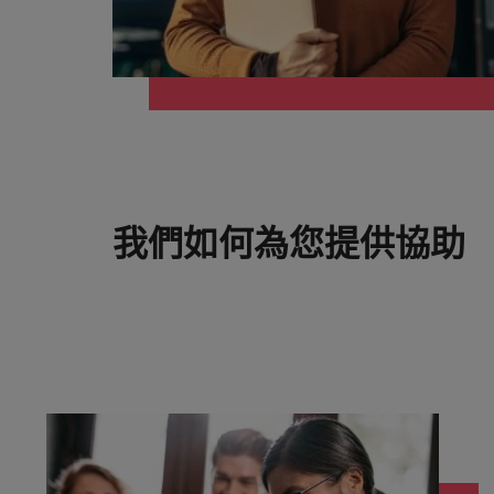
供應鏈、物流及採購
中國大陸
招募建議
法國
從衝突到共融：破解跨世代職場
德國
職涯建議
感覺工作時像個騙子？ ——如
香港
加入我們
我們如何為您提供協助
印度
人永遠是企業的核心，也是Robert
招募建議
Walters與眾不同之處，了解更多關於
印尼
從AI到Z世代：新世代的五大
臺灣團隊的故事，加入我們讓職涯更進
一步。
愛爾蘭
探索更多
義大利
日本
馬來西亞