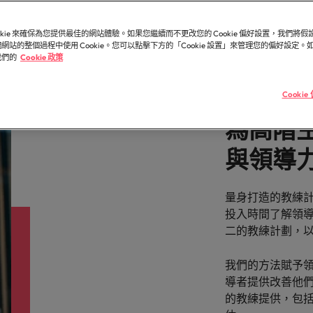
造和分享引人入勝的故事。
臺灣高階主管職務招募與獵
德國
菲
半導體
市場超過 10 年，並在臺北設有完善的辦公室。
ookie 來確保為您提供最佳的網站體驗。如果您繼續而不更改您的 Cookie 偏好設置，我們將
香港
葡
的業務專業與角色不盡相同，讓我們為您尋找最適
參與最新的科技
網站的整個過程中使用 Cookie。您可以點擊下方的「Cookie 設置」來管理您的偏好設定
一個。
樓。
我們的
Cookie 政策
印度
新
供應鏈、物流
Cooki
知名的頂尖企業與熱門軟體職缺，展開下一段精彩
因為您的角色持
為高階
。
更高效。
人才發展策略建議
與領導
墨西哥
量身打造的教練
投入時間了解領
紐西蘭
二的教練計劃，
菲律賓
我們的方法賦予
導者提供改善他
葡萄牙
的教練提供，包
新加坡