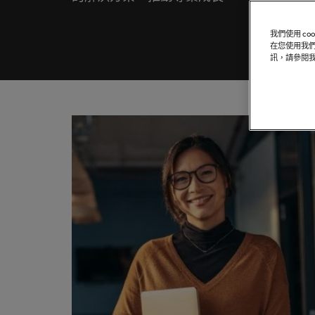
聯繫我們
專業招募服務
他們創
業務
白皮書
真正具有國際視野並深耕在地市場的招募機構，我們服務臺灣
我們明白，每個機會的背後都是改變人們生活的可能性。
推薦朋友
醫療健康
我們使用 c
各領域
委外招募
在您使用我們
聯繫我們
探索更多
合的那
訊，請參閱
職涯建議
薪資調查
人力資源
招募外包整合服務
辦公室
軟體
我們的故事
招募建議
資訊科技與數位轉型
人才策略建議
在臺灣
臺灣
的職涯
精彩案例
招募市場情資報告
薪資調查
職涯建議
行銷
其他地區
六招減緩工作壓力
多元共融
非洲
業務
澳大利亞
投資者資訊
招募建議
半導體
企業在臺的接班挑戰與解析
比利時
合作夥伴關係
軟體
職涯建議
加拿大
打造令人驚艷的個人品牌簡介
智利