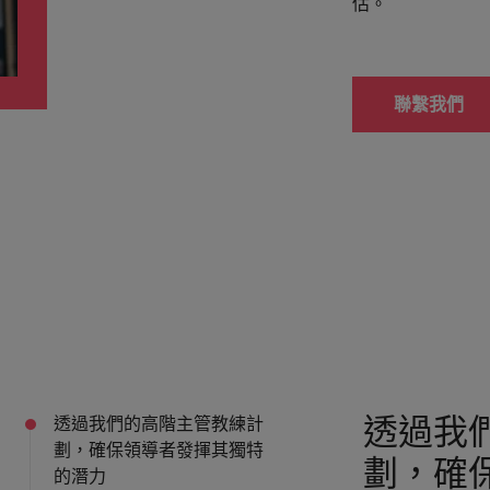
估。
韓國
西班牙
的管理密碼
聯繫我們
瑞士
何應對「冒充者綜合症」
臺灣
泰國
荷蘭
招募挑戰與攻略守則
中東
英國
透過我
美國
透過我們的高階主管教練計
劃，確保領導者發揮其獨特
劃，確
越南
的潛力