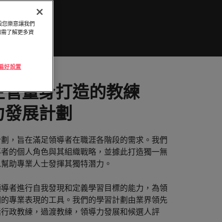
頭服務
「冒充者綜合症」
與攻略守則
律賓
英國
探索更多
假設您樂意讓我們
萄牙
美國
和臺灣最尖端的專案，讓您的職涯更上層
。如需了解更多資
加坡
越南
及採購
e 偏好設置
續發揮影響力，事情變得更好、更順利、
主管量身打造的教練
力發展計劃
計劃，旨在滿足領導者在職涯各階段的需求。我們
導者的個人角色與其組織戰略，並據此打造獨一無
以幫助專業人士發揮其獨特潛力。
領導者進行自我發現和定義學習目標的能力，為領
們的專業表現的工具。我們的學習計劃由業界領先
括行政教練，過渡教練，領導力發展和候選人評