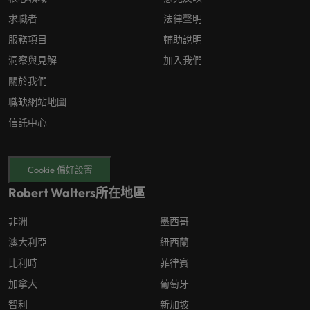
求職者
法律聲明
服務項目
輔助說明
洞察與見解
加入我們
關於我們
職缺網站地圖
信託中心
Cookie 偏好設置
Robert Walters所在地區
非洲
墨西哥
澳大利亞
紐西蘭
比利時
菲律賓
加拿大
葡萄牙
智利
新加坡