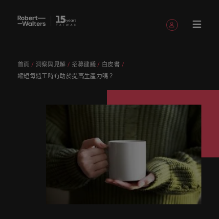
註冊帳號
個人資料
首頁
洞察與見解
招募建議
白皮書
English
職缺
求職者
服務項目
洞察與見
關於
聯繫我們
會計與財務
職涯建議
招募服務
白皮書
我們的故
辦公室
委外招募
其他地區
提交履歷
職涯建議
精彩案例
消費性電子與
人才策略
縮短每週工時有助於提高生產力嗎？
Chinese
提交履歷
提交履歷
提交履歷
提交履歷
提交履歷
提交履歷
填寫招募需求
填寫招募需求
填寫招募需求
填寫招募需求
填寫招募需求
填寫招募需求
解
Robert
事
工業
建議
登入帳號
我的申請
職缺
人，不應該只是
讓我們用
獲取最新
讓我們聆
引導您向
了解更多
我們各領
讓我們攜
我們為企
真正具有
專業招募
臺灣
招募外包
非洲
Walters
數字或代號！挖
專業的見
的專家研
聽您的故
前邁進的
關於我們
認識我
在快速變遷的此
服務
整合服務
域的專業
手重新定
業量身打
無論是招
國際視野
招募市場
加
臺灣
我們各領域的專業顧問會用心聆聽您的理想與抱負，
掘您的全部潛
解與洞
究、報告
事，並與
職涯指
與客戶、
追蹤我們
已收藏的職缺與通知
們，了解
澳大利亞
刻，加入具備前
情資報告
顧問會用
義職業發
造招募解
募或求職
並深耕在
求職者
入
並與臺灣知名企業、機構分享您的職涯故事。
力，在職場的舞
察，成就
與市場洞
您攜手開
南。
求職者攜
臺灣高階
更多
瞻性且為您提供
心聆聽您
展、改變
決方案，
需求，您
在Robert
地市場的
讓我們攜手重新定義職業發展、改變生活軌跡，以實
我
台中盡情發揮。
您的職涯
察。
比利時
啟職涯的
手共創的
主管職務
Robert
舞台的組織與機
人才發展
登出
的理想與
生活軌
以其快
需要的最
Walters
招募機
現您的職涯理想與抱負。
們
讓我們的團隊與您攜手開啟職涯的下一個精彩篇章。
故事。
下一個精
精彩故
招募與獵
Walters的
構，一展抱負。
服務項目
策略建議
加拿大
抱負，並
跡，以實
速、有效
新市場情
臺灣，招
構，我們
采篇章
事。
頭服務
過去、現
我們為企業量身打造招募解決方案，以其快速、有效
招募建議
薪資調查
探索更多
瀏覽全部職缺
人
與臺灣知
現您的職
深受臺灣
報、趨勢
募絕不僅
服務臺灣
在與未
深受臺灣頂尖企業信賴。瀏覽由Robert Walters臺灣
醫療健康
人力資源
智利
洞察與見解
永
讓我們的
來。
Robert
名企業、
涯理想與
頂尖企業
與靈感都
是一份工
市場超過
推薦朋友
薪資調查
提供的各種客製化服務與資源。
無論是招募或求職需求，您需要的最新市場情報、趨
遠
資源和建
Walters薪
探索醫療與健康
被賦予一個重要
機構分享
抱負。
信賴。瀏
在Robert
作。
10 年，
中國大陸
職涯建議
會計與財務
勢與靈感都在Robert Walters臺灣。
是
推薦朋友
議，幫您
評估您的
資調查提
領域的全新篇
的使命的人資專
關於Robert Walters臺灣
您的職涯
覽由
Walters
並在臺北
探索更多
多元共融
投資者資
並獲得獎
打造最佳
薪資，並
供最全面
企
探索更多
我們明
章。
家－始終致力於
法國
故事。
Robert
臺灣。
設有完善
訊
探索更多
勵
工作場
探索產業
的業界薪
由Robert
協助他人成為最
業
在Robert Walters臺灣，招募絕不僅是一份工作。