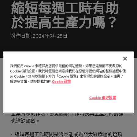
白，每個
提交履歷
消費性電子與工業
Walters
的辦公
縮短每週工時有助
聯繫我們
域。
招募趨
資報告與
招募服務
Walters內
德國
好的自己。
的
前往
讓我們的
探索更多
機會的背
臺灣提供
室。
勢。
市場招募
真正具有國際視野並深耕在地市場的招募機構，我們
我們明白，每個機會的背後都是改變人們生活的可能
部發起的
Robert
核
團隊與您
後都是改
白皮書
的各種客
於提高生產力嗎？
香港
趨勢分
多元共融
服務臺灣市場超過 10 年，並在臺北設有完善的辦公
性。
推薦朋友
Walters集
醫療健康
專業招募服務
臺灣高階主管職務招募
心，
資訊科技與數
行銷
攜手開啟
變人們生
聯繫我們
析。
製化服務
政策，了
團官網以
室。
與獵頭服務
也
位轉型
職涯的下
活的可能
印度
探索更多
解我們如
與資源。
取得相關
展開一段新的旅
是
職涯建議
發佈日期: 2024年9月25日
一個精彩
性。
薪資調查
人力資源
何推動更
聯繫我們
資訊。
程，在臺灣廣為
應對瞬息萬變的
印尼
Robert
篇章。
探索更多
委外招募
為多元且
人知的品牌與企
未來與局勢、轉
Walters
探索更多
我們的故事
互相尊重
業故事中扮演關
型與變革的領路
招募建議
愛爾蘭
與
辦公室
資訊科技與數位轉型
瀏覽全部
的工作場
鍵角色。
人。
招募外包整合服務
職涯建議
眾
域。
職缺
義大利
我們使用 cookie 來確保為您提供最佳的網站體驗。如果您繼續而不更改您的
精彩案例
六招減緩工作壓力
不
臺灣
亞太地區向來以嚴謹工作文化聞名，然而在疫情期間
薪資調查
人才策略建議
Cookie 偏好設置，我們將假設您樂意讓我們在您使用我們網站的整個過程中使
行銷
業務
半導體
同
日本
用 Cookie。您可以點擊下方的「Cookie 設置」來管理您的偏好設定。如需了
的遠距辦公或靈活工作安排讓其就業市場開始探索更
合作夥伴
解更多資訊，請參閱我們的
Cookie 政策
之
其他地區
多元的工作模式。
各領域的業務專
參與最新的科技
關係
多元共融
招募市場情資報告
人才發展策略建議
馬來西亞
處，
業與角色不盡相
和臺灣最尖端的
業務
職涯建議
招募建議
我們的合
了
同，讓我們為您
專案，讓您的職
非洲
隨著工作與生活的平衡成為疫後亞太區就業環境的顯
墨西哥
Cookie 偏好設置
打造令人驚艷的個人品牌簡介
墨西哥
企業在臺的接班挑戰與解析
作夥伴關
尋找最適合的那
涯更上層樓。
解
投資者資訊
學，相對靈活的混合辦公在已是當前頗受各大機構與
係旨在強
半導體
一個。
更
澳大利亞
紐西蘭
紐西蘭
企業青睞的作法，近期關於工作時長與生產力的討論
化使命，
多
也進缺熱烈。
職涯建議
表明我們
合作夥伴關係
招募建議
菲律賓
比利時
菲律賓
關
軟體
供應鏈、物流
軟體
感覺工作時像個騙子？ ——如何應對
重視且真
從衝突到共融：破解跨世代職場的管
於
縮短每週工作時間是否也能成為亞太區職場的選項
及採購
正了解人
葡萄牙