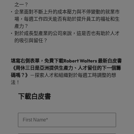
「冒充者綜合症」
在臺灣知名的頂
加拿大
理密碼
葡萄牙
臺
之一？
和組織，
尖企業與熱門軟
因為您的角色持
供應鏈、物流及採購
灣
進而幫助
新加坡
企業面對不斷上升的成本壓力與不停變動的就業市
體職缺，展開下
智利
新加坡
續發揮影響力，
團
他們創造
招募建議
場，每週工作四天能否有助於提升員工的福祉和生
一段精彩的職
事情變得更好、
韓國
隊
和分享引
從AI到Z世代：新世代的五大招募挑
涯。
產力？
更順利、更高
中國大陸
韓國
人入勝的
的
戰與攻略守則
效。
對於成長型產業的公司來說，這是否也有助於人才
西班牙
故事。
故
法國
西班牙
的吸引與留任？
事，
瑞士
加
德國
瑞士
入
臺灣
填寫右側表單，免費下載Robert Walters 最新白皮書
我
香港
臺灣
加入我們
《周休三日是亞洲提供生產力、人才留任的下一個籌
泰國
們
碼嗎？》
－探索人才和組織對於每週工時調整的想
印度
泰國
讓
人永遠是企業的核心，也是Robert
荷蘭
法！
職
Walters與眾不同之處，了解更多關於
印尼
荷蘭
涯
臺灣團隊的故事，加入我們讓職涯更進
中東
下載白皮書
更
一步。
愛爾蘭
中東
英國
進
探索更多
一
美國
義大利
英國
步。
越南
日本
美國