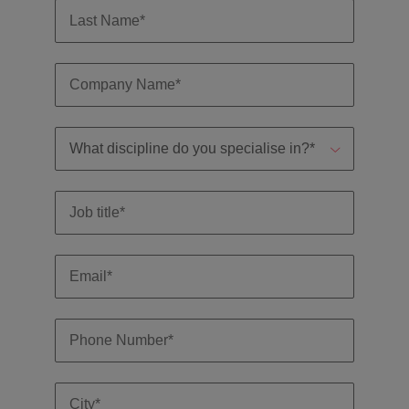
探
馬來西亞
越南
索
更
多