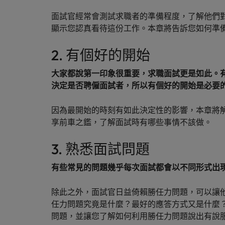
供應鏈、物流及採購
面試官經常會測試求職者的準備程度，了解他們
中國大陸
顯示您認真看待這份工作。本章將告訴您如何準
招募建議
法國
從衝突到共融：破解跨世代職場
2. 有個好的開始
德國
職涯建議
大家都說第一印象很重要，求職面試更是如此。有
感覺工作時像個騙子？ ——如
決定是否聘僱面試者，所以有個好的開始是必要
香港
加入我們
印度
因為最開始的時刻有如此決定性的影響，本章將解
人永遠是企業的核心，也是Robert
享前車之鑑，了解面試時有哪些事情不該做。
招募建議
Walters與眾不同之處，了解更多關於
印尼
從AI到Z世代：新世代的五大
臺灣團隊的故事，加入我們讓職涯更進
3. 熟悉面試問題
一步。
愛爾蘭
有些常見的問題幾乎每次面試都會以不同形式出
探索更多
義大利
除此之外，面試官日益倚賴勝任力問題，可以讓
日本
任力問題究竟是什麼？最好的應答方式又是什麼
馬來西亞
問題，並讓您了解如何利用勝任力問題說出有說