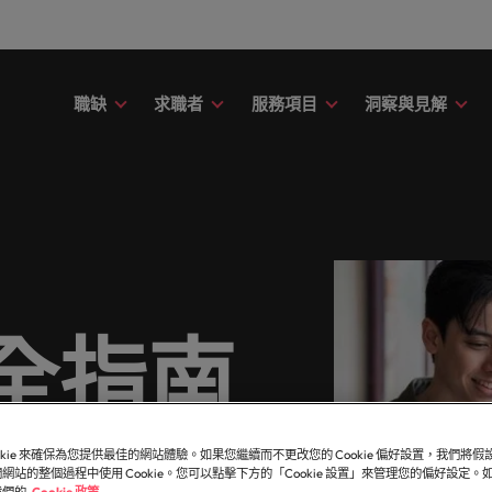
職缺
求職者
服務項目
洞察與見解
財務
議
務
故事
委外招募
其他地區
提交履歷
職涯建議
精彩案例
消費性電子與
應該只是數字或代號！挖掘您的全部潛力，在職場
用專業的見解與洞察，成就您的職
新的專家研究、報告與市場洞察。
了解更多Robert Walters的過
讓我們聆聽您的故事，並與您攜
引導您向前邁進的職涯指南。
了解更多關於我們與客戶、求職
在快速變遷的此
募服務
招募外包整合服務
非洲
印
中盡情發揮。
。
在與未來。
涯的下一個精采篇章
創的精彩故事。
織與機構，一展
臺灣知名企業、機構分享您的職涯故事。
階主管職務招募與獵頭服務
澳大利亞
愛
議
薪資調查
康
友
融
薪資調查
投資者資訊
人力資源
的職涯理想與抱負。
的資源和建議，幫您打造最佳工作
Robert Walters薪資調查提供
比利時
義
療與健康領域的全新篇章。
友並獲得獎勵
rt Walters內部發起的多元共融政
評估您的薪資，並探索產業招募
界薪資報告與市場招募趨勢分析
前往Robert Walters集團官網
被賦予一個重要
全指南
加拿大
日
解我們如何推動更為多元且互相尊
資訊。
成為最好的自己
尖企業信賴。瀏覽由Robert Walters臺灣提供的各種客製
作場域。
智利
馬
技與數位轉型
行銷
obert Walters臺灣。
伴關係
中國大陸
墨
息萬變的未來與局勢、轉型與變革的領路人。
展開一段新的旅
ookie 來確保為您提供最佳的網站體驗。如果您繼續而不更改您的 Cookie 偏好設置，我們將
合作夥伴關係旨在強化使命，表明
扮演關鍵角色。
法國
紐
網站的整個過程中使用 Cookie。您可以點擊下方的「Cookie 設置」來管理您的偏好設定
視且真正了解人和組織，進而幫助