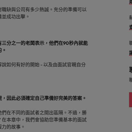
對職缺與公司有多少熱誠。充分的準備可以
韓國
備並成功出擊。
西班牙
的管理密碼
瑞士
三分之一的老闆表示，他們在90秒內就能
何應對「冒充者綜合症」
的。
臺灣
泰國
說如何有好的開始 - 以及由面試官親自分
荷蘭
招募挑戰與攻略守則
中東
現，因此必須確定自己準備好完美的答案。
英國
他們在不同的面試者之間出區隔。不過，勝
美國
？在本章中，我們會協助您準備基本的面試
越南
服力的故事。