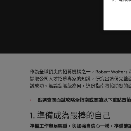
訊，請參閱
聯繫我們
專業招募服務
他們創
業務
白皮書
真正具有國際視野並深耕在地市場的招募機構，我們服務臺灣
我們明白，每個機會的背後都是改變人們生活的可能性。
推薦朋友
醫療健康
各領域
委外招募
聯繫我們
探索更多
合的那
職涯建議
薪資調查
人力資源
招募外包整合服務
辦公室
軟體
我們的故事
招募建議
資訊科技與數位轉型
人才策略建議
在臺灣
臺灣
的職涯
精彩案例
招募市場情資報告
薪資調查
職涯建議
行銷
其他地區
六招減緩工作壓力
作為全球頂尖的招募機構之一，Robert Walt
多元共融
擷取公司人才招募專家的知識，研究出這份完整
非洲
業務
試成功。無論您職級為何，這份指南將協助您的
澳大利亞
投資者資訊
招募建議
半導體
點選查閱
面試攻略全指南
或閱讀以下重點章節
企業在臺的接班挑戰與解析
比利時
合作夥伴關係
1. 準備成為最棒的自己
軟體
職涯建議
加拿大
打造令人驚艷的個人品牌簡介
準備工作舉足輕重，與加強自信心一樣，準備能
智利