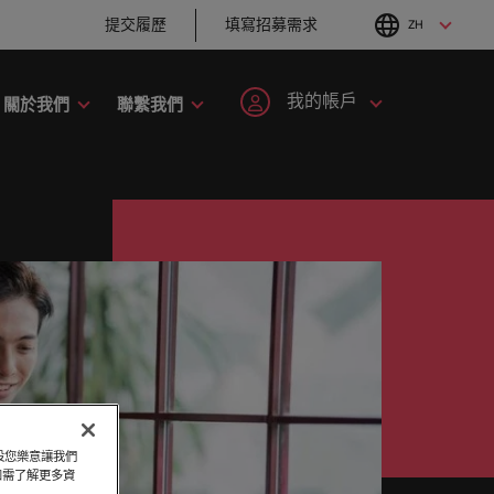
提交履歷
填寫招募需求
ZH
English
Chinese
我的帳戶
關於我們
聯繫我們
職涯建議
招募建議
工業
人才策略建議
註冊帳號
個人資料
六招減緩工作壓力
企業在臺的接班挑
手開啟職
者攜手共
刻，加入具備前瞻性且為您提供舞台的組
尼
招募市場情資報告
韓國
戰與解析
抱負。
登入帳號
我的申請
爾蘭
人才發展策略建議
西班牙
職涯建議
招募建議
最全面的業
大利
瑞士
追蹤我們
已收藏的職缺與通知
趨勢。
。
以取得相關
的使命的人資專家－始終致力於協助他人
打造令人驚艷的個
從衝突到共融：破
加入我們
本
臺灣
。
化服務與資源。
人品牌簡介
解跨世代職場的管
登出
理密碼
來西亞
泰國
人永遠是企業的核心，也是
Robert Walters與眾不同之
西哥
荷蘭
職涯建議
招募建議
處，了解更多關於臺灣團隊的
程，在臺灣廣為人知的品牌與企業故事中
假設您樂意讓我們
感覺工作時像個騙
從AI到Z世代：新世
故事，加入我們讓職涯更進一
西蘭
中東
。如需了解更多資
子？ ——如何應對
代的五大招募挑戰
步。