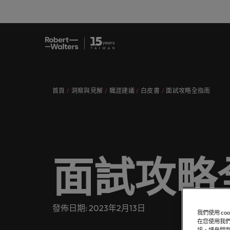
職缺
求職者
服務項目
洞察與見解
關於Robert Walters臺灣
聯繫我們
會計與
職涯建
招募服
白皮書
我們的
辦公室
提交履歷
提交履歷
提交履歷
提交履歷
提交履歷
提交履歷
填寫招募需求
填寫招募需求
填寫招募需求
填寫招募需求
填寫招募需求
填寫招募需求
首頁
洞察與見解
職涯建議
白皮書
面試攻略全指南
職缺
人，不
讓我們
獲取最
認識我們，
我們各領域的專業顧問會用心聆聽您
讓我們攜手重新定義職業發展、改變
我們為企業量身打造招募解決方案，
無論是招募或求職需求，您需要的最
在Robert Walters臺灣，招募絕不僅
真正具有國際視野並深耕在地市場的
專業招
臺灣
的舞台
涯故事
去、現
的理想與抱負，並與臺灣知名企業、
生活軌跡，以實現您的職涯理想與抱
以其快速、有效深受臺灣頂尖企業信
新市場情報、趨勢與靈感都在Robert
是一份工作。
招募機構，我們服務臺灣市場超過
我們各領域的專業顧問會用心聆聽您的理想與抱負，並與
臺灣高
招募建
機構分享您的職涯故事。
負。
賴。瀏覽由Robert Walters臺灣提供
Walters臺灣。
10 年，並在臺北設有完善的辦公
求職者
我們明白，每個機會的背後都是改變
醫療健
推薦朋
多元共
的各種客製化服務與資源。
室。
讓我們攜手重新定義職業發展、改變生活軌跡，以實現您
讓我們的團隊與您攜手開啟職涯的下一個精彩篇章。
讓我們
讓我們的團隊與您攜手開啟職涯的下
探索更多
探索更多
人們生活的可能性。
探索醫
推薦朋
場域。
由Robe
服務項目
一個精彩篇章。
探索更多
聯繫我們
面試攻略
探索更多
瀏覽全部職缺
策，了
我們為企業量身打造招募解決方案，以其快速、有效深受臺灣頂
探索更多
重的工
瀏覽全部職缺
洞察與見解
探索更多
職涯建議
資訊科
會計與財務
無論是招募或求職需求，您需要的最新市場情報、趨勢與靈感都在R
合作夥
應對瞬
發佈日期: 2023年2月13日
關於Robert Walters臺灣
探索更多
招募服務
我們使用 c
我們的
提交履歷
消費性電子與工業
在您使用我們
我們重
在Robert Walters臺灣，招募絕不僅是一份工作。