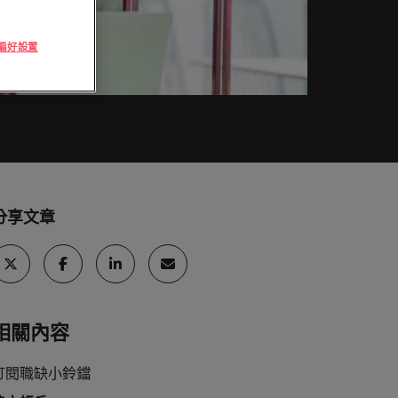
頭服務
「冒充者綜合症」
與攻略守則
律賓
英國
探索更多
e 偏好設置
萄牙
美國
和臺灣最尖端的專案，讓您的職涯更上層
加坡
越南
及採購
續發揮影響力，事情變得更好、更順利、
分享文章
相關內容
訂閱職缺小鈴鐺