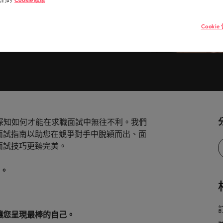
我們的
Cookie 政策
造和分享引人入勝的故事。
臺灣高階主管職務招募與獵
德國
菲
半導體
市場超過 10 年，並在臺北設有完善的辦公室。
Cooki
香港
葡
的業務專業與角色不盡相同，讓我們為您尋找最適
參與最新的科技
一個。
樓。
印度
新
供應鏈、物流
知名的頂尖企業與熱門軟體職缺，展開下一段精彩
因為您的角色持
。
更高效。
人才發展策略建議
ers 深知如何才能在求職面試中無往不利。我們
面試指南以助您在競爭對手中脫穎而出、面
墨西哥
面試技巧更臻完美。
紐西蘭
。
菲律賓
葡萄牙
讓您呈現最棒的自己。
新加坡