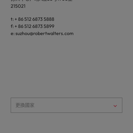
「冒充者綜合症」
在臺灣知名的頂
加拿大
理密碼
葡萄牙
臺
福田区皇岗路5001号
和組織，
215021
200085
尖企業與熱門軟
因為您的角色持
供應鏈、物流及採購
灣
進而幫助
新加坡
深业上城T1写字楼2205单元
體職缺，展開下
智利
新加坡
續發揮影響力，
團
他們創造
招募建議
t: + 86 512 6873 5888
t: +86 21 5153 5888
一段精彩的職
事情變得更好、
韓國
隊
和分享引
t: +86 755 2804 4988
從AI到Z世代：新世代的五大招募挑
涯。
f: + 86 512 6873 5899
f: +86 21 5153 5999
更順利、更高
中國大陸
韓國
人入勝的
的
e:
shenzhen@robertwalters.com
戰與攻略守則
效。
e:
e:
suzhou@robertwalters.com
shanghai@robertwalters.com
西班牙
故事。
故
法國
西班牙
事，
瑞士
加
德國
瑞士
入
臺灣
我
香港
臺灣
加入我們
泰國
們
印度
泰國
讓
人永遠是企業的核心，也是Robert
荷蘭
職
Walters與眾不同之處，了解更多關於
印尼
荷蘭
涯
臺灣團隊的故事，加入我們讓職涯更進
中東
更
一步。
愛爾蘭
中東
英國
更換國家
進
探索更多
一
美國
義大利
英國
步。
越南
日本
美國