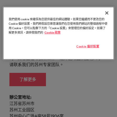
白，每個
提交履歷
消費性電子與工業
Walters
的辦公
聯繫我們
域。
招募趨
資報告與
招募服務
Walters內
德國
好的自己。
的
前往
讓我們的
探索更多
機會的背
臺灣提供
室。
勢。
市場招募
真正具有國際視野並深耕在地市場的招募機構，我們
我們明白，每個機會的背後都是改變人們生活的可能
部發起的
Robert
核
深圳
團隊與您
後都是改
白皮書
的各種客
香港
趨勢分
多元共融
服務臺灣市場超過 10 年，並在臺北設有完善的辦公
性。
推薦朋友
Walters集
醫療健康
專業招募服務
臺灣高階主管職務招募
心，
資訊科技與數
行銷
攜手開啟
變人們生
聯繫我們
我們使用 cookie 來確保為您提供最佳的網站體驗。如果您繼續而不更改您的
析。
製化服務
政策，了
團官網以
室。
與獵頭服務
也
Cookie 偏好設置，我們將假設您樂意讓我們在您使用我們網站的整個過程中使
位轉型
職涯的下
活的可能
印度
探索更多
解我們如
與資源。
取得相關
展開一段新的旅
用 Cookie。您可以點擊下方的「Cookie 設置」來管理您的偏好設定。如需了
是
職涯建議
一個精彩
性。
薪資調查
人力資源
何推動更
聯繫我們
資訊。
程，在臺灣廣為
解更多資訊，請參閱我們的
Cookie 政策
华德士苏州
华德士上海
华德士深圳
應對瞬息萬變的
印尼
Robert
篇章。
探索更多
委外招募
為多元且
人知的品牌與企
未來與局勢、轉
Walters
探索更多
我們的故事
互相尊重
業故事中扮演關
型與變革的領路
招募建議
愛爾蘭
Cookie 偏好設置
與
辦公室
資訊科技與數位轉型
瀏覽全部
的工作場
鍵角色。
人。
招募外包整合服務
华德士是一家国际首屈一指的专业招聘咨询服务公
华德士是一家国际首屈一指的专业招聘咨询服务公
华德士是一家国际首屈一指的专业招聘咨询服务公
職涯建議
眾
域。
職缺
義大利
司。如您正在寻找新工作，或计划为团队招聘人才，
司。如您正在寻找新工作，或计划为团队招聘人才，
司。如您正在寻找新工作，或计划为团队招聘人才，
精彩案例
六招減緩工作壓力
不
臺灣
薪資調查
人才策略建議
行銷
業務
半導體
请联系我们的苏州专家团队。
请联系我们的上海专家团队。
请联系我们的深圳专家团队。
同
日本
合作夥伴
之
其他地區
各領域的業務專
參與最新的科技
關係
多元共融
招募市場情資報告
人才發展策略建議
馬來西亞
處，
業與角色不盡相
和臺灣最尖端的
業務
了解更多
了解更多
職涯建議
招募建議
我們的合
了
同，讓我們為您
專案，讓您的職
非洲
墨西哥
打造令人驚艷的個人品牌簡介
墨西哥
企業在臺的接班挑戰與解析
作夥伴關
尋找最適合的那
涯更上層樓。
解
投資者資訊
了解更多
係旨在強
半導體
一個。
更
澳大利亞
紐西蘭
紐西蘭
辦公室地址:
辦公室地址:
化使命，
多
江苏省苏州市
上海市静安区
職涯建議
表明我們
合作夥伴關係
招募建議
菲律賓
比利時
菲律賓
關
軟體
供應鏈、物流
辦公室地址:
苏州工业园区
山西北路99号
軟體
感覺工作時像個騙子？ ——如何應對
重視且真
從衝突到共融：破解跨世代職場的管
於
及採購
广东省深圳市
苏州中心广场A座58号1906室
苏河湾中心23楼01 02A单元
正了解人
葡萄牙