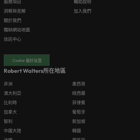
服務項目
輔助說明
洞察與見解
加入我們
關於我們
職缺網站地圖
信託中心
Cookie 偏好設置
Robert Walters所在地區
非洲
墨西哥
澳大利亞
紐西蘭
比利時
菲律賓
加拿大
葡萄牙
智利
新加坡
中國大陸
韓國