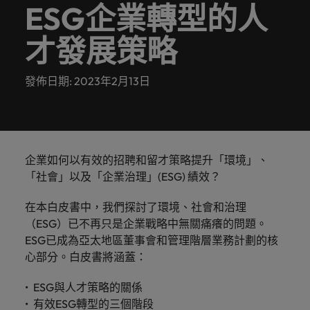
白，每個
提交履歷
消費性電子與工業
Walters
的辦公
ESG企業轉型的人
聯繫我們
域。
招募趨
資報告與
招募服務
Walters內
德國
好的自己。
的
前往
讓我們的
探索更多
機會的背
臺灣提供
室。
勢。
市場招募
真正具有國際視野並深耕在地市場的招募機構，我們
我們明白，每個機會的背後都是改變人們生活的可能
部發起的
Robert
核
團隊與您
後都是改
白皮書
的各種客
才發展策略
香港
趨勢分
多元共融
服務臺灣市場超過 10 年，並在臺北設有完善的辦公
性。
推薦朋友
Walters集
醫療健康
專業招募服務
臺灣高階主管職務招募
心，
資訊科技與數
行銷
攜手開啟
變人們生
聯繫我們
析。
製化服務
政策，了
團官網以
室。
與獵頭服務
也
位轉型
職涯的下
活的可能
印度
探索更多
解我們如
與資源。
取得相關
展開一段新的旅
是
職涯建議
發佈日期: 2023年2月13日
一個精彩
性。
薪資調查
人力資源
何推動更
聯繫我們
資訊。
程，在臺灣廣為
應對瞬息萬變的
印尼
Robert
篇章。
探索更多
委外招募
為多元且
人知的品牌與企
未來與局勢、轉
Walters
探索更多
我們的故事
互相尊重
業故事中扮演關
型與變革的領路
招募建議
愛爾蘭
與
辦公室
資訊科技與數位轉型
瀏覽全部
的工作場
鍵角色。
人。
招募外包整合服務
職涯建議
眾
域。
職缺
義大利
精彩案例
六招減緩工作壓力
不
臺灣
企業如何以有效的招聘和留才策略提升「環境」、
薪資調查
人才策略建議
行銷
業務
半導體
同
日本
「社會」以及「企業治理」(ESG) 績效？
合作夥伴
之
其他地區
各領域的業務專
參與最新的科技
關係
多元共融
招募市場情資報告
人才發展策略建議
馬來西亞
處，
在本白皮書中，我們探討了環境、社會和治理
業與角色不盡相
和臺灣最尖端的
業務
職涯建議
招募建議
我們的合
了
同，讓我們為您
專案，讓您的職
非洲
（ESG）已不再只是企業戰略中無關痛癢的問題。
墨西哥
打造令人驚艷的個人品牌簡介
墨西哥
企業在臺的接班挑戰與解析
作夥伴關
尋找最適合的那
涯更上層樓。
解
投資者資訊
ESG已成為亞太地區董事會和管理階層業務計劃的核
係旨在強
半導體
一個。
更
澳大利亞
紐西蘭
紐西蘭
心部分。白皮書將涵蓋：
化使命，
多
職涯建議
表明我們
合作夥伴關係
招募建議
菲律賓
比利時
菲律賓
關
ESG與人才策略的關係
軟體
供應鏈、物流
軟體
感覺工作時像個騙子？ ——如何應對
重視且真
從衝突到共融：破解跨世代職場的管
於
有效ESG轉型的三個階段
及採購
正了解人
葡萄牙