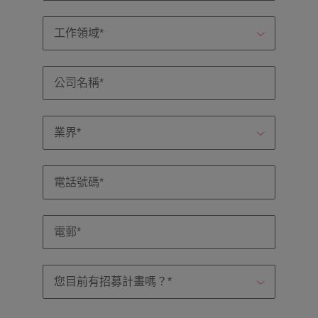
探
馬來西亞
越南
索
更
多