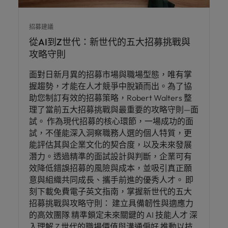
招募建議
從AI到Z世代：新世代的五大招募挑戰與
攻略守則
面對日新月異的招募市場與職場型態，唯有掌
握趨勢，才能在人才競爭中脫穎而出。為了協
助您制訂有效的招募策略，Robert Walters 整
理了當前五大招募挑戰與最重要的攻略守則—面
試。 作為現代招募的核心環節，一場成功的面
試，不僅能深入洞察職務人選的個人特質，更
能評估其與企業文化的契合度，以及未來發展
潛力。透過精準的面試設計與判斷，企業可有
效降低錯誤招募的風險與成本，並吸引真正願
意與組織共同成長、攜手前進的優秀人才。 即
刻下載免費電子英文指南，掌握新世代的五大
招募挑戰與攻略守則： 建立具備韌性與適應力
的高效團隊 精準鎖定未來關鍵的 AI 技能人才 深
入理解 Z 世代的職場價值與溝通偏好 推動以技