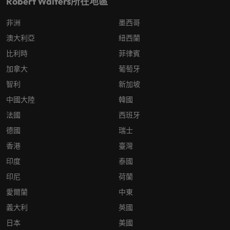
Robert Walters所在地區
非洲
墨西哥
澳大利亞
紐西蘭
比利時
菲律賓
加拿大
葡萄牙
智利
新加坡
中國大陸
韓國
法國
西班牙
德國
瑞士
香港
臺灣
印度
泰國
印尼
荷蘭
愛爾蘭
中東
義大利
英國
日本
美國