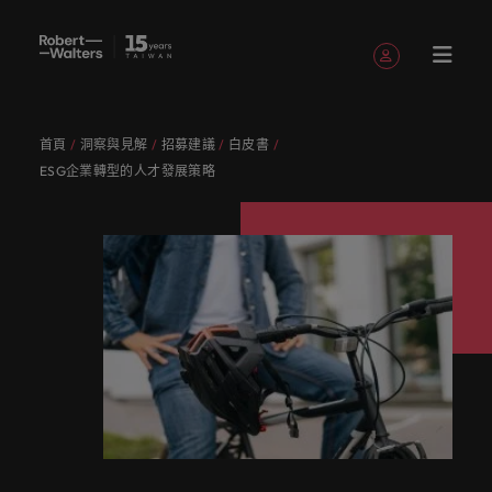
註冊帳號
個人資料
首頁
洞察與見解
招募建議
白皮書
English
職缺
求職者
服務項目
洞察與見
關於
聯繫我們
會計與財務
職涯建議
招募服務
白皮書
我們的故
辦公室
委外招募
其他地區
提交履歷
職涯建議
精彩案例
消費性電子與
人才策略
ESG企業轉型的人才發展策略
Chinese
提交履歷
提交履歷
提交履歷
提交履歷
提交履歷
提交履歷
填寫招募需求
填寫招募需求
填寫招募需求
填寫招募需求
填寫招募需求
填寫招募需求
解
Robert
事
工業
建議
登入帳號
我的申請
職缺
人，不應該只是
讓我們用
獲取最新
讓我們聆
引導您向
了解更多
我們各領
讓我們攜
我們為企
真正具有
專業招募
臺灣
招募外包
非洲
Walters
數字或代號！挖
專業的見
的專家研
聽您的故
前邁進的
關於我們
認識我
在快速變遷的此
服務
整合服務
域的專業
手重新定
業量身打
無論是招
國際視野
招募市場
加
臺灣
我們各領域的專業顧問會用心聆聽您的理想與抱負，
掘您的全部潛
解與洞
究、報告
事，並與
職涯指
與客戶、
追蹤我們
已收藏的職缺與通知
們，了解
澳大利亞
刻，加入具備前
情資報告
顧問會用
義職業發
造招募解
募或求職
並深耕在
求職者
入
並與臺灣知名企業、機構分享您的職涯故事。
力，在職場的舞
察，成就
與市場洞
您攜手開
南。
求職者攜
臺灣高階
更多
瞻性且為您提供
心聆聽您
展、改變
決方案，
需求，您
在Robert
地市場的
讓我們攜手重新定義職業發展、改變生活軌跡，以實
我
台中盡情發揮。
您的職涯
察。
比利時
啟職涯的
手共創的
主管職務
Robert
舞台的組織與機
人才發展
登出
的理想與
生活軌
以其快
需要的最
Walters
招募機
現您的職涯理想與抱負。
們
讓我們的團隊與您攜手開啟職涯的下一個精彩篇章。
故事。
下一個精
精彩故
招募與獵
Walters的
構，一展抱負。
服務項目
策略建議
加拿大
抱負，並
跡，以實
速、有效
新市場情
臺灣，招
構，我們
采篇章
事。
頭服務
過去、現
我們為企業量身打造招募解決方案，以其快速、有效
招募建議
薪資調查
探索更多
瀏覽全部職缺
人
與臺灣知
現您的職
深受臺灣
報、趨勢
募絕不僅
服務臺灣
在與未
深受臺灣頂尖企業信賴。瀏覽由Robert Walters臺灣
醫療健康
人力資源
智利
洞察與見解
永
讓我們的
來。
Robert
名企業、
涯理想與
頂尖企業
與靈感都
是一份工
市場超過
推薦朋友
薪資調查
提供的各種客製化服務與資源。
無論是招募或求職需求，您需要的最新市場情報、趨
遠
資源和建
Walters薪
探索醫療與健康
被賦予一個重要
機構分享
抱負。
信賴。瀏
在Robert
作。
10 年，
中國大陸
職涯建議
會計與財務
勢與靈感都在Robert Walters臺灣。
是
推薦朋友
議，幫您
評估您的
資調查提
領域的全新篇
的使命的人資專
關於Robert Walters臺灣
您的職涯
覽由
Walters
並在臺北
探索更多
多元共融
投資者資
並獲得獎
打造最佳
薪資，並
供最全面
企
探索更多
我們明
章。
家－始終致力於
法國
故事。
Robert
臺灣。
設有完善
訊
探索更多
勵
工作場
探索產業
的業界薪
由Robert
協助他人成為最
業
在Robert Walters臺灣，招募絕不僅是一份工作。