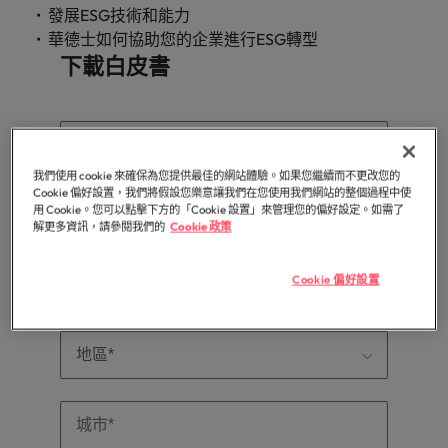
「冒充者綜合症」
在臺灣知名的頂
加拿大
理密碼
葡萄牙
臺
發展ESG技術和能力
和組織，
尖企業與熱門軟
因為您的角色持
供應鏈、物流及採購
灣
進而幫助
新加坡
華德士如何協助您的企業進行ESG轉型
體職缺，展開下
智利
新加坡
續發揮影響力，
團
他們創造
招募建議
下載白皮書
一段精彩的職
事情變得更好、
韓國
隊
和分享引
從AI到Z世代：新世代的五大招募挑
涯。
更順利、更高
中國大陸
韓國
人入勝的
的
戰與攻略守則
效。
西班牙
故事。
故
法國
西班牙
事，
瑞士
加
德國
瑞士
我們使用 cookie 來確保為您提供最佳的網站體驗。如果您繼續而不更改您的
入
臺灣
Cookie 偏好設置，我們將假設您樂意讓我們在您使用我們網站的整個過程中使
用 Cookie。您可以點擊下方的「Cookie 設置」來管理您的偏好設定。如需了
我
香港
臺灣
加入我們
解更多資訊，請參閱我們的
Cookie 政策
泰國
們
印度
泰國
讓
人永遠是企業的核心，也是Robert
荷蘭
Cookie 偏好設置
職
Walters與眾不同之處，了解更多關於
印尼
荷蘭
涯
臺灣團隊的故事，加入我們讓職涯更進
中東
更
一步。
愛爾蘭
中東
英國
進
探索更多
一
美國
義大利
英國
步。
越南
日本
美國