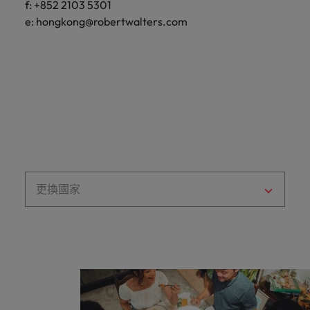
「冒充者綜合症」
在臺灣知名的頂
加拿大
理密碼
葡萄牙
f: +852 2103 5301
臺
和組織，
尖企業與熱門軟
因為您的角色持
e:
hongkong@robertwalters.com
供應鏈、物流及採購
灣
進而幫助
新加坡
體職缺，展開下
智利
新加坡
續發揮影響力，
團
他們創造
招募建議
一段精彩的職
事情變得更好、
韓國
隊
和分享引
從AI到Z世代：新世代的五大招募挑
涯。
更順利、更高
中國大陸
韓國
人入勝的
的
戰與攻略守則
效。
西班牙
故事。
故
法國
西班牙
事，
瑞士
加
德國
瑞士
入
臺灣
我
香港
臺灣
加入我們
泰國
們
印度
泰國
讓
人永遠是企業的核心，也是Robert
荷蘭
更換國家
職
Walters與眾不同之處，了解更多關於
印尼
荷蘭
涯
臺灣團隊的故事，加入我們讓職涯更進
中東
更
一步。
愛爾蘭
中東
英國
進
探索更多
一
美國
義大利
英國
步。
越南
日本
美國