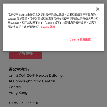
白，每個
提交履歷
消費性電子與工業
Walters
的辦公
聯繫我們
域。
招募趨
資報告與
招募服務
Walters內
德國
好的自己。
的
前往
讓我們的
探索更多
機會的背
臺灣提供
室。
勢。
市場招募
真正具有國際視野並深耕在地市場的招募機構，我們
我們明白，每個機會的背後都是改變人們生活的可能
部發起的
Robert
核
團隊與您
後都是改
华德士香港
白皮書
的各種客
香港
趨勢分
多元共融
服務臺灣市場超過 10 年，並在臺北設有完善的辦公
性。
推薦朋友
Walters集
醫療健康
我們使用 cookie 來確保為您提供最佳的網站體驗。如果您繼續而不更改您的
專業招募服務
臺灣高階主管職務招募
心，
資訊科技與數
行銷
攜手開啟
變人們生
聯繫我們
析。
製化服務
政策，了
Cookie 偏好設置，我們將假設您樂意讓我們在您使用我們網站的整個過程中使
團官網以
室。
與獵頭服務
也
位轉型
職涯的下
活的可能
印度
用 Cookie。您可以點擊下方的「Cookie 設置」來管理您的偏好設定。如需了
探索更多
解我們如
與資源。
取得相關
展開一段新的旅
是
職涯建議
解更多資訊，請參閱我們的
Cookie 政策
华德士是一家国际首屈一指的专业招聘咨询服务公
一個精彩
性。
薪資調查
人力資源
何推動更
聯繫我們
資訊。
程，在臺灣廣為
應對瞬息萬變的
印尼
Robert
司。如您正在寻找新工作，或计划为团队招聘人才，
篇章。
探索更多
委外招募
為多元且
人知的品牌與企
未來與局勢、轉
Walters
探索更多
我們的故事
互相尊重
请联系我们的柏林专家团队。
業故事中扮演關
Cookie 偏好設置
型與變革的領路
招募建議
愛爾蘭
與
辦公室
資訊科技與數位轉型
瀏覽全部
的工作場
鍵角色。
人。
招募外包整合服務
職涯建議
眾
域。
職缺
義大利
了解更多
精彩案例
六招減緩工作壓力
不
臺灣
薪資調查
人才策略建議
行銷
業務
半導體
同
日本
合作夥伴
之
其他地區
各領域的業務專
參與最新的科技
關係
多元共融
招募市場情資報告
人才發展策略建議
辦公室地址:
馬來西亞
處，
業與角色不盡相
和臺灣最尖端的
業務
職涯建議
招募建議
Unit 2001, 20/F Nexxus Building
我們的合
了
同，讓我們為您
專案，讓您的職
非洲
墨西哥
打造令人驚艷的個人品牌簡介
墨西哥
企業在臺的接班挑戰與解析
41 Connaught Road Central
作夥伴關
尋找最適合的那
涯更上層樓。
解
投資者資訊
係旨在強
半導體
Central
一個。
更
澳大利亞
紐西蘭
紐西蘭
化使命，
Hong Kong
多
職涯建議
表明我們
合作夥伴關係
招募建議
菲律賓
比利時
菲律賓
關
軟體
供應鏈、物流
軟體
感覺工作時像個騙子？ ——如何應對
重視且真
從衝突到共融：破解跨世代職場的管
t: +852 2103 5300
於
及採購
正了解人
葡萄牙