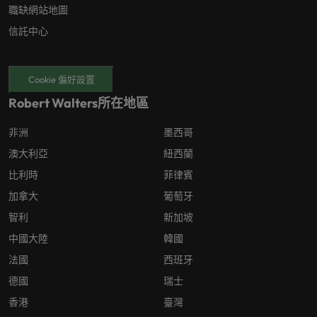
職缺網站地圖
信託中心
Cookie 偏好設置
Robert Walters所在地區
非洲
墨西哥
澳大利亞
紐西蘭
比利時
菲律賓
加拿大
葡萄牙
智利
新加坡
中國大陸
韓國
法國
西班牙
德國
瑞士
香港
臺灣