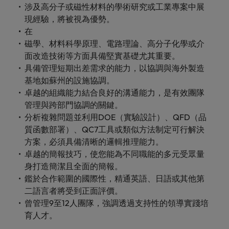
涉及高分子或磁性材料的學術研究或工業專案中展
現經驗，將被視為優勢。
在
磁學、材料科學原理、電路理論、高分子化學或介
面改造技術等方面具備堅實基礎尤其重要。
具備管理短期出差需求的能力，以協調與海外製造
基地如蘇州的設施協調。
卓越的組織能力結合良好的溝通能力，是有效團隊
管理與跨部門協調的關鍵。
分析複雜問題並利用DOE（實驗設計）、QFD（品
質函數部署）、QC7工具或類似方法制定可行解決
方案，必須具備清晰的邏輯推理能力。
卓越的簡報技巧，使您能為不同職能的多元受眾量
身打造簡潔且全面的簡報。
鑑於合作範圍的國際性，精通英語、日語或其他第
二語言者將受到正面評價。
曾管理9至12人團隊，強調透過支持性的領導實踐培
育人才。