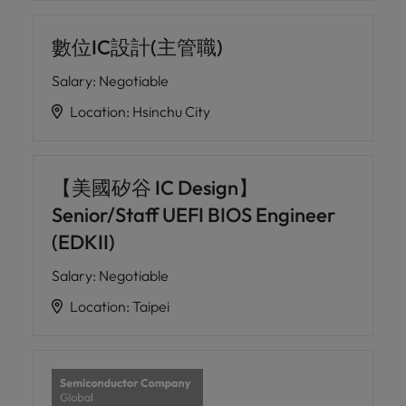
數位IC設計(主管職)
Salary
:
Negotiable
Location
:
Hsinchu City
【美國矽谷 IC Design】
Senior/Staff UEFI BIOS Engineer
(EDKII)
Salary
:
Negotiable
Location
:
Taipei