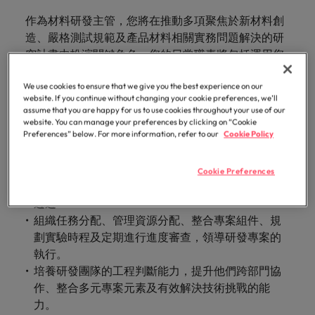
with.
Success in succession
Chile
10 ways to stay motivated while job
Singapore
Sales
Semiconductor
作為材料研發主管，您將在推動多項聚焦於新材料創
Singapore
hunting
Supply chain, logistics & procurement
造、嚴格測試規範及產品材料相關實務問題解決的研
Hire dynamic
Access technical
Mainland China
South Korea
究計畫中扮演關鍵角色。您的日常職責將包括運用您
South Korea
sales
semiconductor
Hiring Advice
強大的組織能力，從專案起點到完成地協調複雜專
professionals who
specialists who
France
Spain
Spain
The Multi-Generational Workforce
案。您將培養團隊的技術能力，同時促進內部與外部
align with your
combine
We use cookies to ensure that we give you the best experience on our
website. If you continue without changing your cookie preferences, we’ll
goals and drive
expertise and
的跨部門協作。透過作為各部門（包括工程、事業單
Germany
Switzerland
Switzerland
assume that you are happy for us to use cookies throughout your use of our
business growth
innovation to
位、客戶、供應商）之間的中央聯絡點，並支持以 IT
website. You can manage your preferences by clicking on “Cookie
across industries.
elevate your
Preferences” below. For more information, refer to our
Cookie Policy
Taiwan
Hong Kong
Taiwan
驅動的流程改進，您將確保每個專案里程碑都能精準
capabilities.
Work for us
達成。您的專業知識對於推動先進材料領域的創新至
Thailand
India
Thailand
關重要，同時維持高標準的營運卓越。
Cookie Preferences
Our people are the difference. Hear
Software
Supply chain,
The Netherlands
stories from our people to learn more
Indonesia
The Netherlands
logistics &
透過
Hire innovative
about a career at Robert Walters
procurement
United Arab Emirates
組織任務分配、管理資源分配、整合專案組件、規
tech
Ireland
United Arab Emirates
Taiwan.
劃實驗時程及定期進行進度審查，領導研發專案的
professionals to
Let us connect
United Kingdom
lead your
執行。
you with
Learn more
Italy
United Kingdom
organisation’s
培養研發團隊的工程判斷能力，提升他們跨部門協
procurement and
United States
digital
supply chain
作、整合多元專案元素及有效解決技術挑戰的能
Japan
United States
transformation
Vietnam
experts who can
力。
and cutting-edge