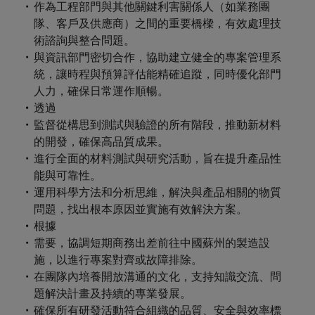
optimise your
Malaysia
Vietnam
作為工程部門與其他關鍵利害關係人（如業務團
projects.
operations and
隊、客戶及供應商）之間的重要橋樑，有效處理技
deliver results.
術諮詢與整合問題。
與資訊部門密切合作，協助建立健全的專案管理系
統，讓時程與預算評估能精確追蹤，同時優化部門
人力，確保日常運作順暢。
透過
監督從構思到測試與驗證的所有階段，推動新材料
的開發，確保高品質成果。
進行全面的材料測試與研究活動，旨在提升產品性
能與可靠性。
運用科學方法和分析思維，解決與產品相關的物質
問題，找出根本原因並實施有效解決方案。
根據
需要，協調短期商務出差前往中國蘇州的製造設
施，以進行專案對齊或故障排除。
在團隊內培養開放溝通的文化，支持知識交流、問
題解決計畫及持續的專業發展。
確保所有研發活動符合組織的品質、安全與效率標